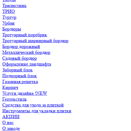
Трилистник
ТРИО
Туртур
Урбан
Бордюры
Тротуарный поребрик
Тротуарный шарнирный бордюр
Бордюр дорожный
Металлический бордюр
Садовый бордюр
Оформление ландшафта
Заборный блок
Подпорный блок
Газонная решетка
Кирпич
Услуги дизайна !NEW
Геотекстиль
Средства для ухода за плиткой
Инструменты для укладки плитки
АКЦИИ
О нас
О заводе