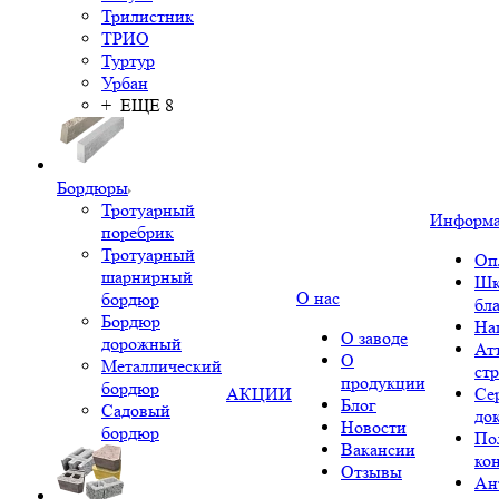
Трилистник
ТРИО
Туртур
Урбан
+ ЕЩЕ 8
Бордюры
Тротуарный
Информ
поребрик
Тротуарный
Оп
шарнирный
Шк
О нас
бордюр
бл
Бордюр
На
О заводе
дорожный
Ат
О
Металлический
ст
продукции
бордюр
АКЦИИ
Се
Блог
Садовый
до
Новости
бордюр
По
Вакансии
ко
Отзывы
Ан