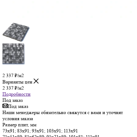
2 337
₽
/м2
Варианты цен
2 337
₽
/м2
Подробности
Под заказ
Под заказ
Наши менеджеры обязательно свяжутся с вами и уточнят
условия заказа
Размер плит, мм
73х91; 83х91; 93х91; 103х91; 113х91
71х51х89; 81х62х89; 91х71х89; 101х81; 111х91