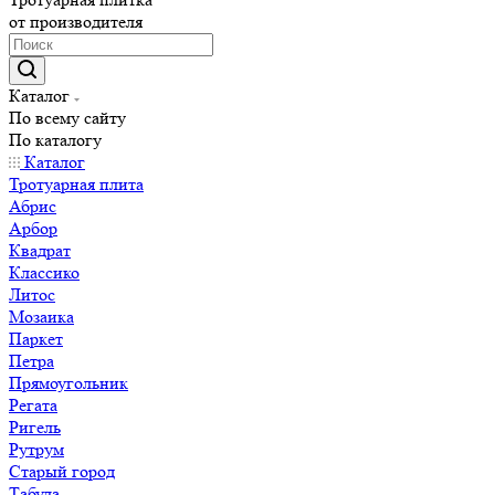
от производителя
Каталог
По всему сайту
По каталогу
Каталог
Тротуарная плита
Абрис
Арбор
Квадрат
Классико
Литос
Мозаика
Паркет
Петра
Прямоугольник
Регата
Ригель
Рутрум
Старый город
Табула