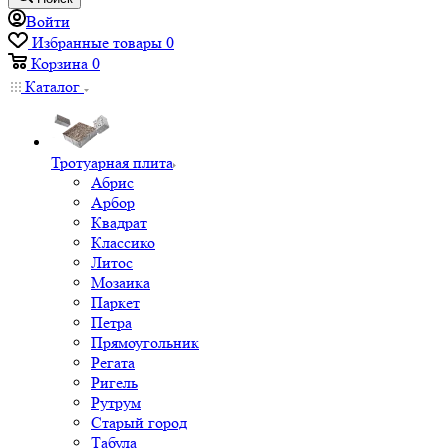
Войти
Избранные товары
0
Корзина
0
Каталог
Тротуарная плита
Абрис
Арбор
Квадрат
Классико
Литос
Мозаика
Паркет
Петра
Прямоугольник
Регата
Ригель
Рутрум
Старый город
Табула