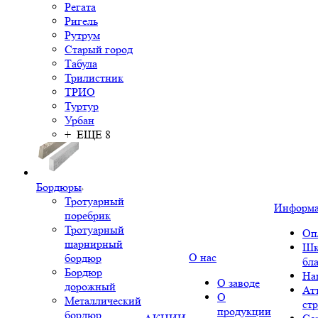
Регата
Ригель
Рутрум
Старый город
Табула
Трилистник
ТРИО
Туртур
Урбан
+ ЕЩЕ 8
Бордюры
Тротуарный
Информ
поребрик
Тротуарный
Оп
шарнирный
Шк
О нас
бордюр
бл
Бордюр
На
О заводе
дорожный
Ат
О
Металлический
ст
продукции
бордюр