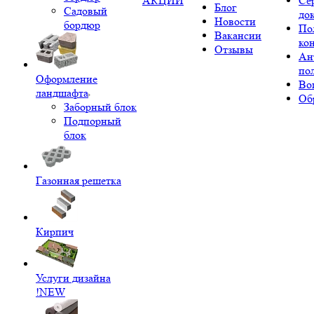
АКЦИИ
Се
Блог
Садовый
до
Новости
бордюр
По
Вакансии
ко
Отзывы
Ан
по
Оформление
Во
ландшафта
Об
Заборный блок
Подпорный
блок
Газонная решетка
Кирпич
Услуги дизайна
!NEW