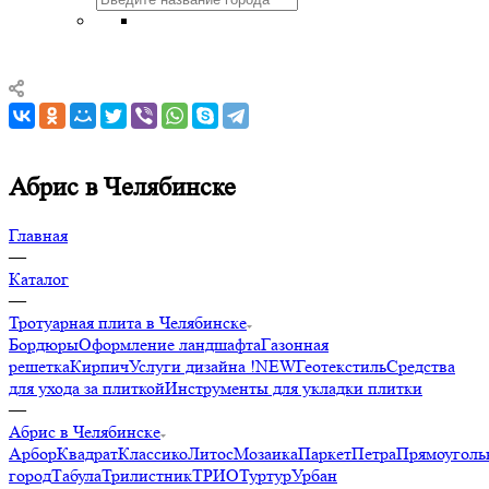
Абрис в Челябинске
Главная
—
Каталог
—
Тротуарная плита в Челябинске
Бордюры
Оформление ландшафта
Газонная
решетка
Кирпич
Услуги дизайна !NEW
Геотекстиль
Средства
для ухода за плиткой
Инструменты для укладки плитки
—
Абрис в Челябинске
Арбор
Квадрат
Классико
Литос
Мозаика
Паркет
Петра
Прямоуголь
город
Табула
Трилистник
ТРИО
Туртур
Урбан