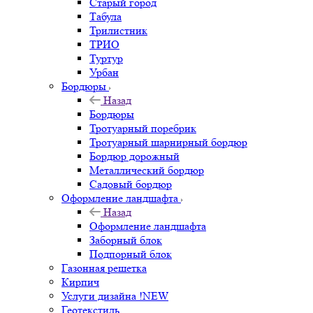
Старый город
Табула
Трилистник
ТРИО
Туртур
Урбан
Бордюры
Назад
Бордюры
Тротуарный поребрик
Тротуарный шарнирный бордюр
Бордюр дорожный
Металлический бордюр
Садовый бордюр
Оформление ландшафта
Назад
Оформление ландшафта
Заборный блок
Подпорный блок
Газонная решетка
Кирпич
Услуги дизайна !NEW
Геотекстиль