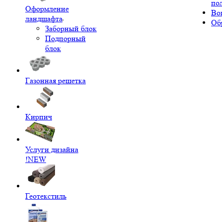
по
Оформление
Во
ландшафта
Об
Заборный блок
Подпорный
блок
Газонная решетка
Кирпич
Услуги дизайна
!NEW
Геотекстиль