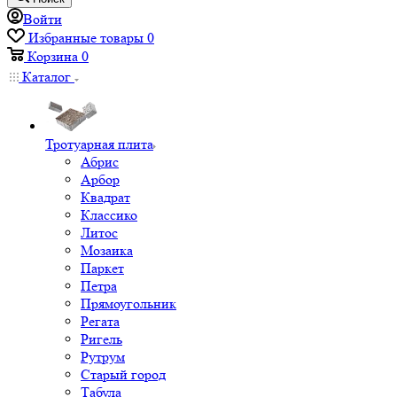
Войти
Избранные товары
0
Корзина
0
Каталог
Тротуарная плита
Абрис
Арбор
Квадрат
Классико
Литос
Мозаика
Паркет
Петра
Прямоугольник
Регата
Ригель
Рутрум
Старый город
Табула