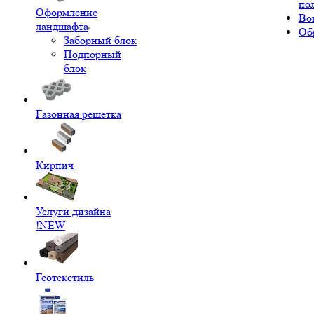
по
Оформление
Во
ландшафта
Об
Заборный блок
Подпорный
блок
Газонная решетка
Кирпич
Услуги дизайна
!NEW
Геотекстиль