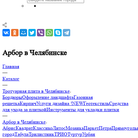
Арбор в Челябинске
Главная
—
Каталог
—
Тротуарная плита в Челябинске
Бордюры
Оформление ландшафта
Газонная
решетка
Кирпич
Услуги дизайна !NEW
Геотекстиль
Средства
для ухода за плиткой
Инструменты для укладки плитки
—
Арбор в Челябинске
Абрис
Квадрат
Классико
Литос
Мозаика
Паркет
Петра
Прямоуголь
город
Табула
Трилистник
ТРИО
Туртур
Урбан