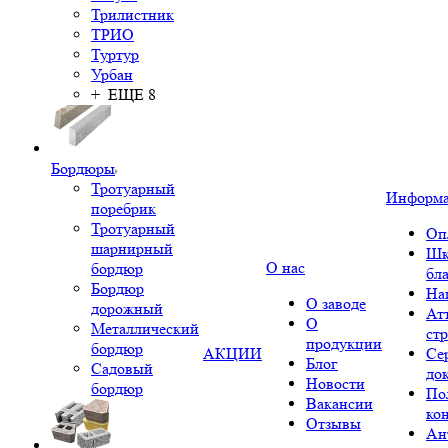
Трилистник
ТРИО
Туртур
Урбан
+ ЕЩЕ 8
Бордюры
Тротуарный
Информ
поребрик
Тротуарный
Оп
шарнирный
Шк
О нас
бордюр
бл
Бордюр
На
О заводе
дорожный
Ат
О
Металлический
ст
продукции
бордюр
АКЦИИ
Се
Блог
Садовый
до
Новости
бордюр
По
Вакансии
ко
Отзывы
Ан