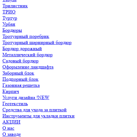
Трилистник
ТРИО
Туртур
Урбан
Бордюры
Тротуарный поребрик
Тротуарный шарнирный бордюр
Бордюр дорожный
Металлический бордюр
Садовый бордюр
Оформление ландшафта
Заборный блок
Подпорный блок
Газонная решетка
Кирпич
Услуги дизайна !NEW
Геотекстиль
Средства для ухода за плиткой
Инструменты для укладки плитки
АКЦИИ
О нас
О заводе