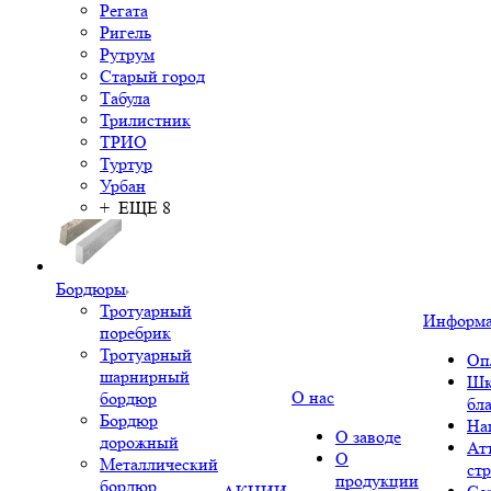
Регата
Ригель
Рутрум
Старый город
Табула
Трилистник
ТРИО
Туртур
Урбан
+ ЕЩЕ 8
Бордюры
Тротуарный
Информ
поребрик
Тротуарный
Оп
шарнирный
Шк
О нас
бордюр
бл
Бордюр
На
О заводе
дорожный
Ат
О
Металлический
ст
продукции
бордюр