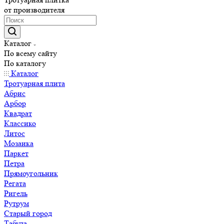
от производителя
Каталог
По всему сайту
По каталогу
Каталог
Тротуарная плита
Абрис
Арбор
Квадрат
Классико
Литос
Мозаика
Паркет
Петра
Прямоугольник
Регата
Ригель
Рутрум
Старый город
Табула