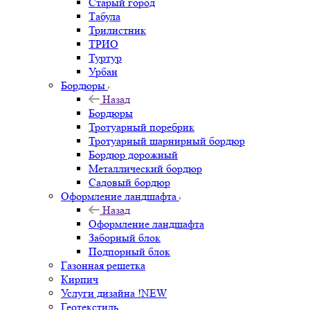
Старый город
Табула
Трилистник
ТРИО
Туртур
Урбан
Бордюры
Назад
Бордюры
Тротуарный поребрик
Тротуарный шарнирный бордюр
Бордюр дорожный
Металлический бордюр
Садовый бордюр
Оформление ландшафта
Назад
Оформление ландшафта
Заборный блок
Подпорный блок
Газонная решетка
Кирпич
Услуги дизайна !NEW
Геотекстиль