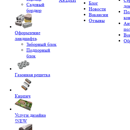
АКЦИИ
Се
Блог
Садовый
до
Новости
бордюр
По
Вакансии
ко
Отзывы
Ан
по
Оформление
Во
ландшафта
Об
Заборный блок
Подпорный
блок
Газонная решетка
Кирпич
Услуги дизайна
!NEW