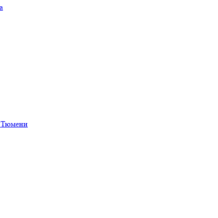
а
в Тюмени