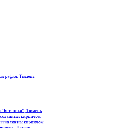
иография, Тюмень
е "Ботаника", Тюмень
ссованным кирпичом
ессованным кирпичом
ириады, Тюмень