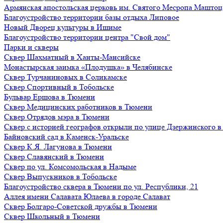
Армянская апостольская церковь им. Святого Месропа Маштоц
Благоустройство территории базы отдыха Липовое
Нoвый Двoрeц культуры в Ишимe
Благоустройство территории центра "Свой дом"
Парки и скверы
Сквер Шахматный в Ханты-Мансийске
Монастырская заимка «Плодушка» в Челябинске
Сквер Турчаниновых в Соликамске
Сквер Спортивный в Тобольске
Бульвар Ершова в Тюмени
Сквер Медицинских работников в Тюмени
Сквер Отрядов мэра в Тюмени
Сквер с историей географов открыли по улице Дзержинского 
Байновский сад в Каменск-Уральске
Сквер К.Я. Лагунова в Тюмени
Сквер Славянский в Тюмени
Сквер по ул. Комсомольская в Надыме
Сквер Выпускников в Тобольске
Благоустройство сквера в Тюмени по ул. Республики, 21
Аллея имени Салавата Юлаева в городе Салават
Сквер Болгаро-Советской дружбы в Тюмени
Сквер Школьный в Тюмени