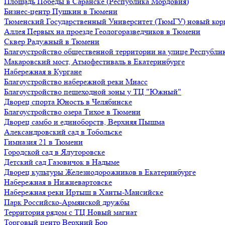
Площадь Победы в Саранске (Республика Мордовия)
Бизнес-центр Пушкин в Тюмени
Тюменский Государственный Университет (ТюмГУ) новый кор
Аллея Первых на проезде Геологоразведчиков в Тюмени
Сквер Радужный в Тюмени
Благоустройство общественной территории на улице Республик
Макаровский мост, Атмофестиваль в Екатеринбурге
Набережная в Кургане
Благоустройство набережной реки Миасс
Благоустройство пешеходной зоны у ТЦ "Южный"
Дворец спорта Юность в Челябинске
Благоустройство озера Тихое в Тюмени
Дворец самбо и единоборств, Верхняя Пышма
Александровский сад в Тобольске
Гимназия 21 в Тюмени
Городской сад в Ялуторовске
Детский сад Газовичок в Надыме
Дворец культуры Железнодорожников в Екатеринбурге
Набережная в Нижневартовске
Набережная реки Иртыш в Ханты-Мансийске
Парк Российско-Армянской дружбы
Территория рядом с ТЦ Новый магнат
Торговый центр Верхний Бор