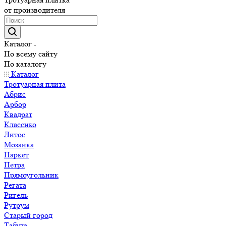
от производителя
Каталог
По всему сайту
По каталогу
Каталог
Тротуарная плита
Абрис
Арбор
Квадрат
Классико
Литос
Мозаика
Паркет
Петра
Прямоугольник
Регата
Ригель
Рутрум
Старый город
Табула