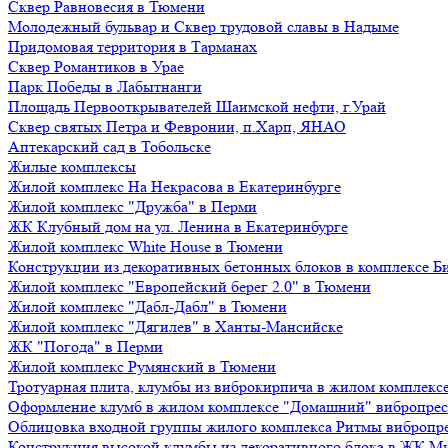
Сквер Равновесия в Тюмени
Молодежный бульвар и Сквер трудовой славы в Надыме
Придомовая территория в Тарманах
Сквер Романтиков в Урае
Парк Победы в Лабытнанги
Площадь Первооткрывателей Шаимской нефти, г.Урай
Сквер святых Петра и Февронии, п.Харп, ЯНАО
Аптекарский сад в Тобольске
Жилые комплексы
Жилой комплекс На Некрасова в Екатеринбурге
Жилой комплекс "Дружба" в Перми
ЖК Клубный дом на ул. Ленина в Екатеринбурге
Жилой комплекс White House в Тюмени
Конструкции из декоративных бетонных блоков в комплексе Б
Жилой комплекс "Европейский берег 2.0" в Тюмени
Жилой комплекс "Дабл-Дабл" в Тюмени
Жилой комплекс "Дягилев" в Ханты-Мансийске
ЖК "Погода" в Перми
Жилой комплекс Румянский в Тюмени
Тротуарная плита, клумбы из виброкирпича в жилом комплекс
Оформление клумб в жилом комплексе "Домашний" вибропре
Облицовка входной группы жилого комплекса Ритмы вибропр
Конструкция высокой клумбы из декоративного блока в ЖК М