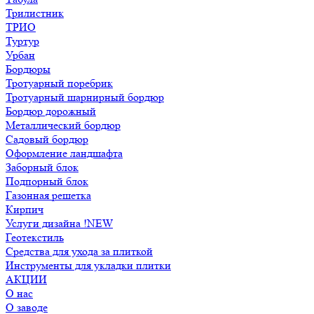
Трилистник
ТРИО
Туртур
Урбан
Бордюры
Тротуарный поребрик
Тротуарный шарнирный бордюр
Бордюр дорожный
Металлический бордюр
Садовый бордюр
Оформление ландшафта
Заборный блок
Подпорный блок
Газонная решетка
Кирпич
Услуги дизайна !NEW
Геотекстиль
Средства для ухода за плиткой
Инструменты для укладки плитки
АКЦИИ
О нас
О заводе