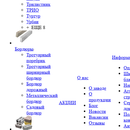
Трилистник
ТРИО
Туртур
Урбан
+ ЕЩЕ 8
Бордюры
Тротуарный
Информ
поребрик
Тротуарный
Оп
шарнирный
Шк
О нас
бордюр
бл
Бордюр
На
О заводе
дорожный
Ат
О
Металлический
ст
продукции
бордюр
АКЦИИ
Се
Блог
Садовый
до
Новости
бордюр
По
Вакансии
ко
Отзывы
Ан