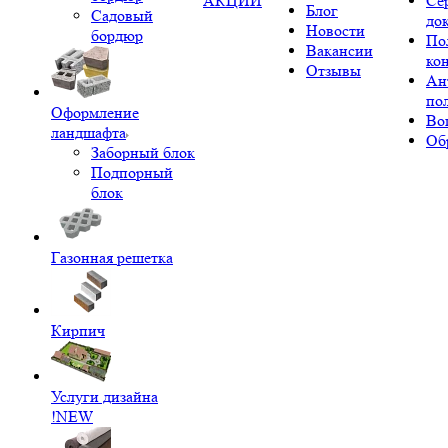
АКЦИИ
Се
Блог
Садовый
до
Новости
бордюр
По
Вакансии
ко
Отзывы
Ан
по
Оформление
Во
ландшафта
Об
Заборный блок
Подпорный
блок
Газонная решетка
Кирпич
Услуги дизайна
!NEW