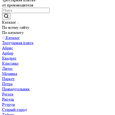
от производителя
Каталог
По всему сайту
По каталогу
Каталог
Тротуарная плита
Абрис
Арбор
Квадрат
Классико
Литос
Мозаика
Паркет
Петра
Прямоугольник
Регата
Ригель
Рутрум
Старый город
Табула