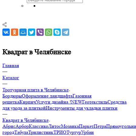
Квадрат в Челябинске
Главная
—
Каталог
—
Тротуарная плита в Челябинске
Бордюры
Оформление ландшафта
Газонная
решетка
Кирпич
Услуги дизайна !NEW
Геотекстиль
Средства
для ухода за плиткой
Инструменты для укладки плитки
—
Квадрат в Челябинске
Абрис
Арбор
Классико
Литос
Мозаика
Паркет
Петра
Прямоугольн
город
Табула
Трилистник
ТРИО
Туртур
Урбан