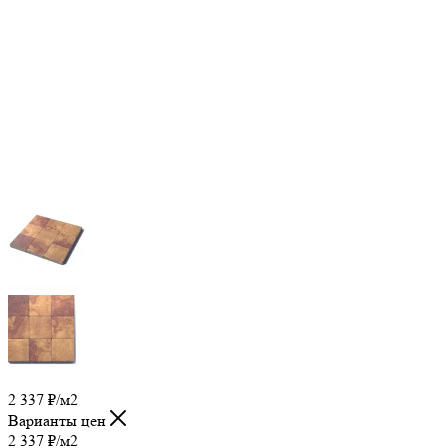
2 337
₽
/м2
Варианты цен
2 337
₽
/м2