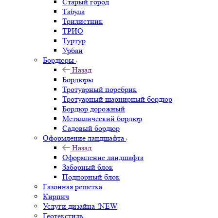
Старый город
Табула
Трилистник
ТРИО
Туртур
Урбан
Бордюры
Назад
Бордюры
Тротуарный поребрик
Тротуарный шарнирный бордюр
Бордюр дорожный
Металлический бордюр
Садовый бордюр
Оформление ландшафта
Назад
Оформление ландшафта
Заборный блок
Подпорный блок
Газонная решетка
Кирпич
Услуги дизайна !NEW
Геотекстиль