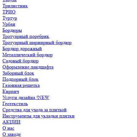
Трилистник
ТРИО
Туртур
Урбан
Бордюры
Тротуарный поребрик
Тротуарный шарнирный бордюр
Бордюр дорожный
Металлический бордюр
Садовый бордюр
Оформление ландшафта
Заборный блок
Подпорный блок
Газонная решетка
Кирпич
Услуги дизайна !NEW
Геотекстиль
Средства для ухода за плиткой
Инструменты для укладки плитки
АКЦИИ
О нас
О заводе