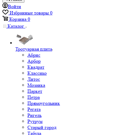
Войти
Избранные товары
0
Корзина
0
Каталог
Тротуарная плита
Абрис
Арбор
Квадрат
Классико
Литос
Мозаика
Паркет
Петра
Прямоугольник
Регата
Ригель
Рутрум
Старый город
Табула