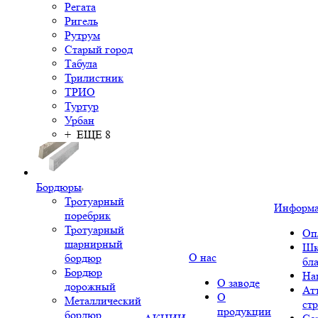
Регата
Ригель
Рутрум
Старый город
Табула
Трилистник
ТРИО
Туртур
Урбан
+ ЕЩЕ 8
Бордюры
Тротуарный
Информ
поребрик
Тротуарный
Оп
шарнирный
Шк
О нас
бордюр
бл
Бордюр
На
О заводе
дорожный
Ат
О
Металлический
ст
продукции
бордюр