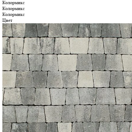
Колормикс
Колормикс
Колормикс
Цвет