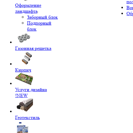
по
Оформление
Во
ландшафта
Об
Заборный блок
Подпорный
блок
Газонная решетка
Кирпич
Услуги дизайна
!NEW
Геотекстиль