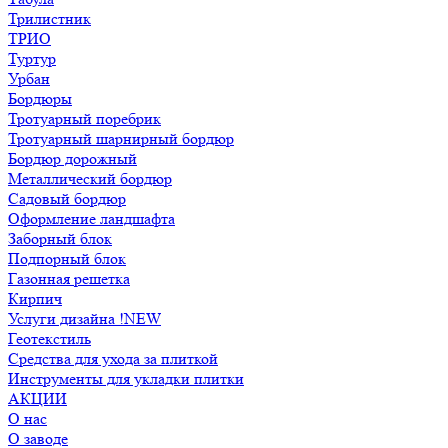
Трилистник
ТРИО
Туртур
Урбан
Бордюры
Тротуарный поребрик
Тротуарный шарнирный бордюр
Бордюр дорожный
Металлический бордюр
Садовый бордюр
Оформление ландшафта
Заборный блок
Подпорный блок
Газонная решетка
Кирпич
Услуги дизайна !NEW
Геотекстиль
Средства для ухода за плиткой
Инструменты для укладки плитки
АКЦИИ
О нас
О заводе