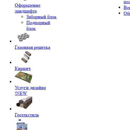
по
Оформление
Во
ландшафта
Об
Заборный блок
Подпорный
блок
Газонная решетка
Кирпич
Услуги дизайна
!NEW
Геотекстиль