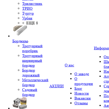
Трилистник
ТРИО
Туртур
Урбан
+ ЕЩЕ 8
Бордюры
Тротуарный
Информ
поребрик
Тротуарный
Оп
шарнирный
Шк
О нас
бордюр
бл
Бордюр
На
О заводе
дорожный
Ат
О
Металлический
ст
продукции
бордюр
АКЦИИ
Се
Блог
Садовый
до
Новости
бордюр
По
Вакансии
ко
Отзывы
Ан