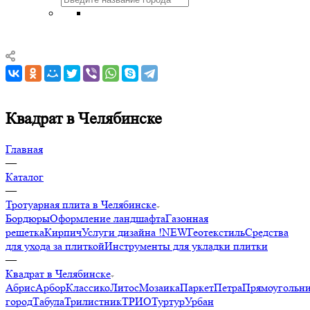
Квадрат в Челябинске
Главная
—
Каталог
—
Тротуарная плита в Челябинске
Бордюры
Оформление ландшафта
Газонная
решетка
Кирпич
Услуги дизайна !NEW
Геотекстиль
Средства
для ухода за плиткой
Инструменты для укладки плитки
—
Квадрат в Челябинске
Абрис
Арбор
Классико
Литос
Мозаика
Паркет
Петра
Прямоугольн
город
Табула
Трилистник
ТРИО
Туртур
Урбан