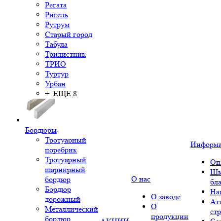
Регата
Ригель
Рутрум
Старый город
Табула
Трилистник
ТРИО
Туртур
Урбан
+ ЕЩЕ 8
Бордюры
Тротуарный
Информ
поребрик
Тротуарный
Оп
шарнирный
Шк
О нас
бордюр
бл
Бордюр
На
О заводе
дорожный
Ат
О
Металлический
ст
продукции
бордюр