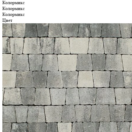
Колормикс
Колормикс
Колормикс
Цвет