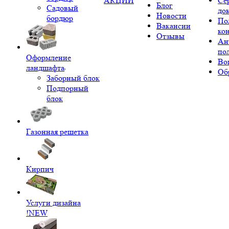
АКЦИИ
Се
Блог
Садовый
до
Новости
бордюр
По
Вакансии
ко
Отзывы
Ан
по
Оформление
Во
ландшафта
Об
Заборный блок
Подпорный
блок
Газонная решетка
Кирпич
Услуги дизайна
!NEW