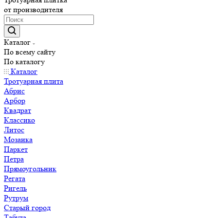
от производителя
Каталог
По всему сайту
По каталогу
Каталог
Тротуарная плита
Абрис
Арбор
Квадрат
Классико
Литос
Мозаика
Паркет
Петра
Прямоугольник
Регата
Ригель
Рутрум
Старый город
Табула