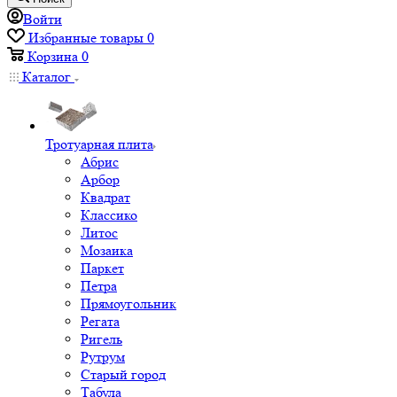
Войти
Избранные товары
0
Корзина
0
Каталог
Тротуарная плита
Абрис
Арбор
Квадрат
Классико
Литос
Мозаика
Паркет
Петра
Прямоугольник
Регата
Ригель
Рутрум
Старый город
Табула