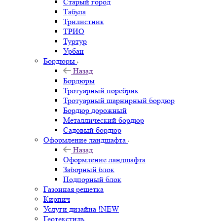
Старый город
Табула
Трилистник
ТРИО
Туртур
Урбан
Бордюры
Назад
Бордюры
Тротуарный поребрик
Тротуарный шарнирный бордюр
Бордюр дорожный
Металлический бордюр
Садовый бордюр
Оформление ландшафта
Назад
Оформление ландшафта
Заборный блок
Подпорный блок
Газонная решетка
Кирпич
Услуги дизайна !NEW
Геотекстиль