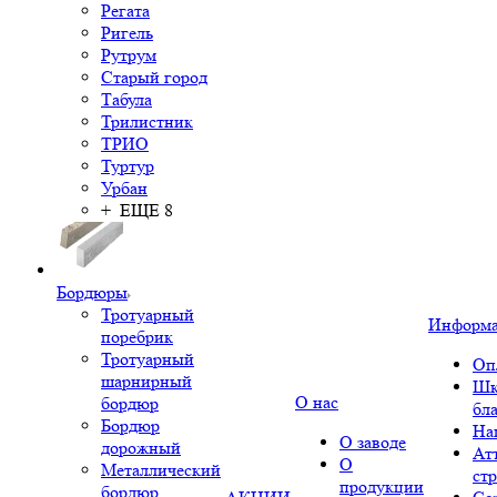
Регата
Ригель
Рутрум
Старый город
Табула
Трилистник
ТРИО
Туртур
Урбан
+ ЕЩЕ 8
Бордюры
Тротуарный
Информ
поребрик
Тротуарный
Оп
шарнирный
Шк
О нас
бордюр
бл
Бордюр
На
О заводе
дорожный
Ат
О
Металлический
ст
продукции
бордюр