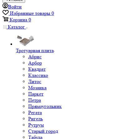
Войти
Избранные товары
0
Корзина
0
Каталог
Тротуарная плита
Абрис
Арбор
Квадрат
Классико
Литос
Мозаика
Паркет
Петра
Прямоугольник
Регата
Ригель
Рутрум
Старый город
Табула