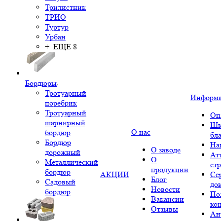
Трилистник
ТРИО
Туртур
Урбан
+ ЕЩЕ 8
Бордюры
Тротуарный
Информ
поребрик
Тротуарный
Оп
шарнирный
Шк
О нас
бордюр
бл
Бордюр
На
О заводе
дорожный
Ат
О
Металлический
ст
продукции
бордюр
АКЦИИ
Се
Блог
Садовый
до
Новости
бордюр
По
Вакансии
ко
Отзывы
Ан