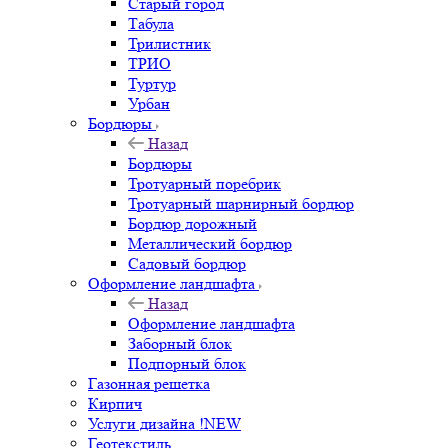
Старый город
Табула
Трилистник
ТРИО
Туртур
Урбан
Бордюры
Назад
Бордюры
Тротуарный поребрик
Тротуарный шарнирный бордюр
Бордюр дорожный
Металлический бордюр
Садовый бордюр
Оформление ландшафта
Назад
Оформление ландшафта
Заборный блок
Подпорный блок
Газонная решетка
Кирпич
Услуги дизайна !NEW
Геотекстиль