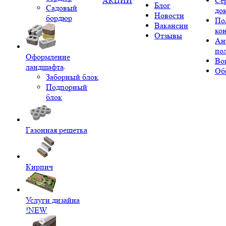
АКЦИИ
Се
Блог
Садовый
до
Новости
бордюр
По
Вакансии
ко
Отзывы
Ан
по
Оформление
Во
ландшафта
Об
Заборный блок
Подпорный
блок
Газонная решетка
Кирпич
Услуги дизайна
!NEW