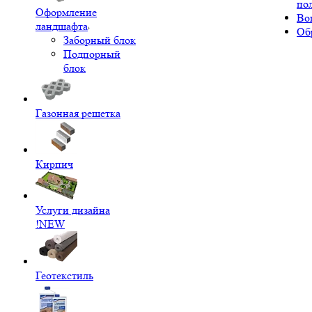
по
Оформление
Во
ландшафта
Об
Заборный блок
Подпорный
блок
Газонная решетка
Кирпич
Услуги дизайна
!NEW
Геотекстиль