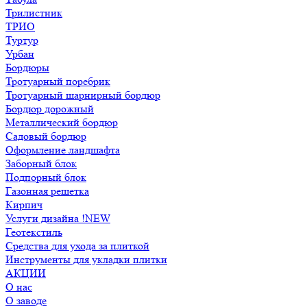
Трилистник
ТРИО
Туртур
Урбан
Бордюры
Тротуарный поребрик
Тротуарный шарнирный бордюр
Бордюр дорожный
Металлический бордюр
Садовый бордюр
Оформление ландшафта
Заборный блок
Подпорный блок
Газонная решетка
Кирпич
Услуги дизайна !NEW
Геотекстиль
Средства для ухода за плиткой
Инструменты для укладки плитки
АКЦИИ
О нас
О заводе