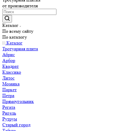
от производителя
Каталог
По всему сайту
По каталогу
Каталог
Тротуарная плита
Абрис
Арбор
Квадрат
Классико
Литос
Мозаика
Паркет
Петра
Прямоугольник
Регата
Ригель
Рутрум
Старый город
Табула