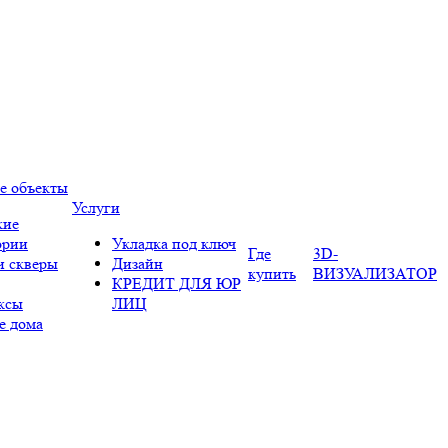
е объекты
Услуги
кие
ории
Укладка под ключ
Где
3D-
и скверы
Дизайн
купить
ВИЗУАЛИЗАТОР
КРЕДИТ ДЛЯ ЮР
ксы
ЛИЦ
е дома