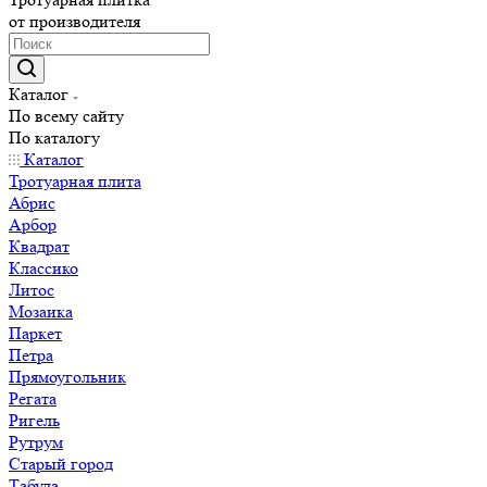
от производителя
Каталог
По всему сайту
По каталогу
Каталог
Тротуарная плита
Абрис
Арбор
Квадрат
Классико
Литос
Мозаика
Паркет
Петра
Прямоугольник
Регата
Ригель
Рутрум
Старый город
Табула