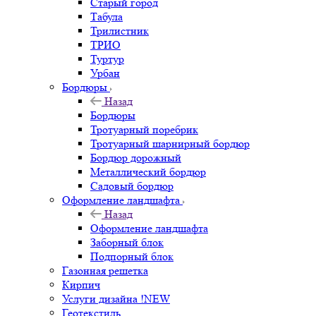
Старый город
Табула
Трилистник
ТРИО
Туртур
Урбан
Бордюры
Назад
Бордюры
Тротуарный поребрик
Тротуарный шарнирный бордюр
Бордюр дорожный
Металлический бордюр
Садовый бордюр
Оформление ландшафта
Назад
Оформление ландшафта
Заборный блок
Подпорный блок
Газонная решетка
Кирпич
Услуги дизайна !NEW
Геотекстиль