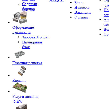
АКЦИИ
Се
Блог
Садовый
до
Новости
бордюр
По
Вакансии
ко
Отзывы
Ан
по
Оформление
Во
ландшафта
Об
Заборный блок
Подпорный
блок
Газонная решетка
Кирпич
Услуги дизайна
!NEW