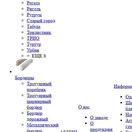
Регата
Ригель
Рутрум
Старый город
Табула
Трилистник
ТРИО
Туртур
Урбан
+ ЕЩЕ 8
Бордюры
Тротуарный
Информ
поребрик
Тротуарный
Оп
шарнирный
Шк
О нас
бордюр
бл
Бордюр
На
О заводе
дорожный
Ат
О
Металлический
ст
продукции
бордюр