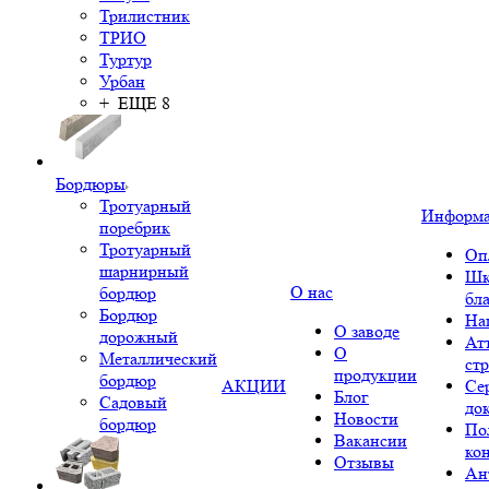
Трилистник
ТРИО
Туртур
Урбан
+ ЕЩЕ 8
Бордюры
Тротуарный
Информ
поребрик
Тротуарный
Оп
шарнирный
Шк
О нас
бордюр
бл
Бордюр
На
О заводе
дорожный
Ат
О
Металлический
ст
продукции
бордюр
АКЦИИ
Се
Блог
Садовый
до
Новости
бордюр
По
Вакансии
ко
Отзывы
Ан