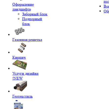
по
Оформление
Во
ландшафта
Об
Заборный блок
Подпорный
блок
Газонная решетка
Кирпич
Услуги дизайна
!NEW
Геотекстиль