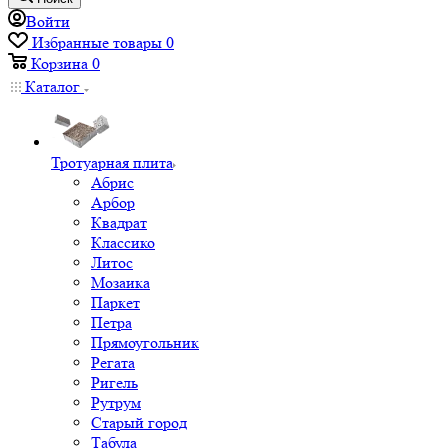
Войти
Избранные товары
0
Корзина
0
Каталог
Тротуарная плита
Абрис
Арбор
Квадрат
Классико
Литос
Мозаика
Паркет
Петра
Прямоугольник
Регата
Ригель
Рутрум
Старый город
Табула