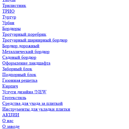
Трилистник
ТРИО
Туртур
Урбан
Бордюры
Тротуарный поребрик
Тротуарный шарнирный бордюр
Бордюр дорожный
Металлический бордюр
Садовый бордюр
Оформление ландшафта
Заборный блок
Подпорный блок
Газонная решетка
Кирпич
Услуги дизайна !NEW
Геотекстиль
Средства для ухода за плиткой
Инструменты для укладки плитки
АКЦИИ
О нас
О заводе