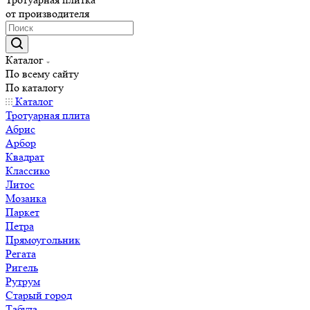
от производителя
Каталог
По всему сайту
По каталогу
Каталог
Тротуарная плита
Абрис
Арбор
Квадрат
Классико
Литос
Мозаика
Паркет
Петра
Прямоугольник
Регата
Ригель
Рутрум
Старый город
Табула