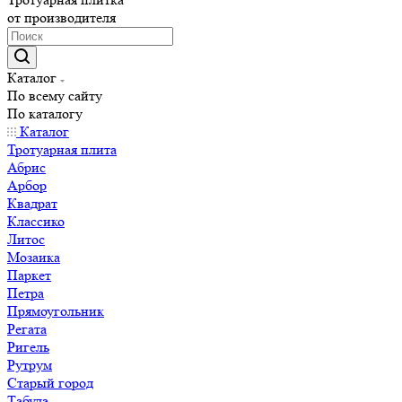
от производителя
Каталог
По всему сайту
По каталогу
Каталог
Тротуарная плита
Абрис
Арбор
Квадрат
Классико
Литос
Мозаика
Паркет
Петра
Прямоугольник
Регата
Ригель
Рутрум
Старый город
Табула