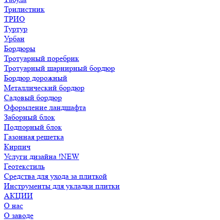
Трилистник
ТРИО
Туртур
Урбан
Бордюры
Тротуарный поребрик
Тротуарный шарнирный бордюр
Бордюр дорожный
Металлический бордюр
Садовый бордюр
Оформление ландшафта
Заборный блок
Подпорный блок
Газонная решетка
Кирпич
Услуги дизайна !NEW
Геотекстиль
Средства для ухода за плиткой
Инструменты для укладки плитки
АКЦИИ
О нас
О заводе