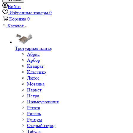
Войти
Избранные товары
0
Корзина
0
Каталог
Тротуарная плита
Абрис
Арбор
Квадрат
Классико
Литос
Мозаика
Паркет
Петра
Прямоугольник
Регата
Ригель
Рутрум
Старый город
Табула