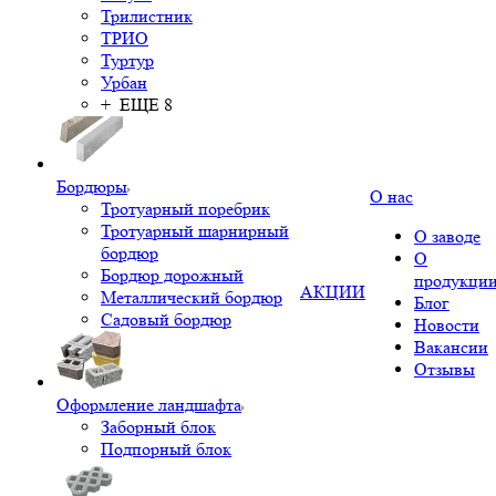
Трилистник
ТРИО
Туртур
Урбан
+ ЕЩЕ 8
Бордюры
О нас
Тротуарный поребрик
Тротуарный шарнирный
О заводе
бордюр
О
Бордюр дорожный
продукци
АКЦИИ
Металлический бордюр
Блог
Садовый бордюр
Новости
Вакансии
Отзывы
Оформление ландшафта
Заборный блок
Подпорный блок