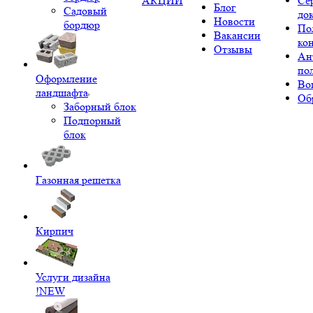
АКЦИИ
Се
Блог
Садовый
до
Новости
бордюр
По
Вакансии
ко
Отзывы
Ан
по
Оформление
Во
ландшафта
Об
Заборный блок
Подпорный
блок
Газонная решетка
Кирпич
Услуги дизайна
!NEW