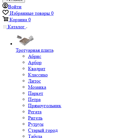
Войти
Избранные товары
0
Корзина
0
Каталог
Тротуарная плита
Абрис
Арбор
Квадрат
Классико
Литос
Мозаика
Паркет
Петра
Прямоугольник
Регата
Ригель
Рутрум
Старый город
Табула