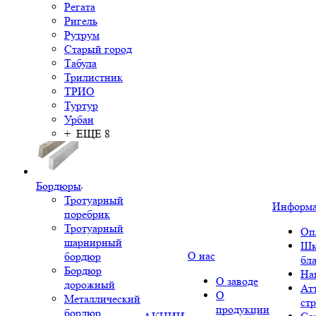
Регата
Ригель
Рутрум
Старый город
Табула
Трилистник
ТРИО
Туртур
Урбан
+ ЕЩЕ 8
Бордюры
Тротуарный
Информ
поребрик
Тротуарный
Оп
шарнирный
Шк
О нас
бордюр
бл
Бордюр
На
О заводе
дорожный
Ат
О
Металлический
ст
продукции
бордюр