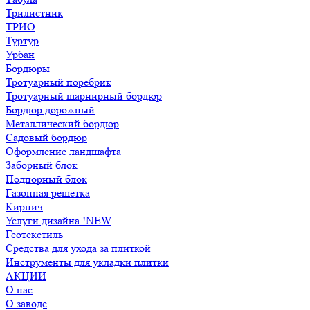
Трилистник
ТРИО
Туртур
Урбан
Бордюры
Тротуарный поребрик
Тротуарный шарнирный бордюр
Бордюр дорожный
Металлический бордюр
Садовый бордюр
Оформление ландшафта
Заборный блок
Подпорный блок
Газонная решетка
Кирпич
Услуги дизайна !NEW
Геотекстиль
Средства для ухода за плиткой
Инструменты для укладки плитки
АКЦИИ
О нас
О заводе