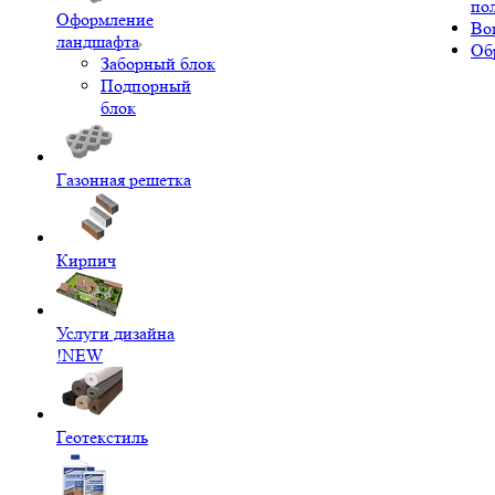
по
Оформление
Во
ландшафта
Об
Заборный блок
Подпорный
блок
Газонная решетка
Кирпич
Услуги дизайна
!NEW
Геотекстиль