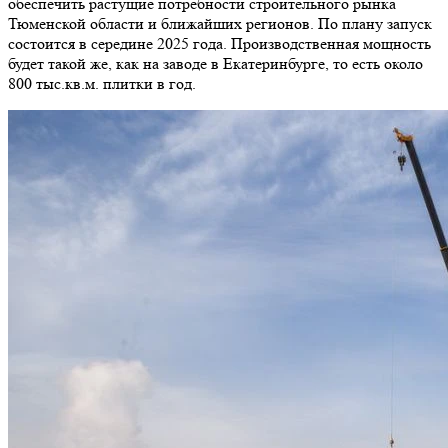
обеспечить растущие потребности строительного рынка
Тюменской области и ближайших регионов. По плану запуск
состоится в середине 2025 года. Производственная мощность
будет такой же, как на заводе в Екатеринбурге, то есть около
800 тыс.кв.м. плитки в год.