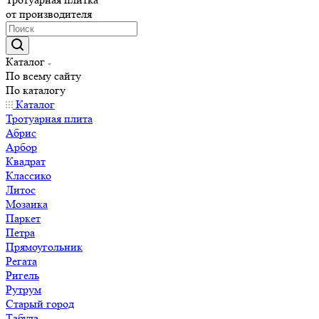
от производителя
Каталог
По всему сайту
По каталогу
Каталог
Тротуарная плита
Абрис
Арбор
Квадрат
Классико
Литос
Мозаика
Паркет
Петра
Прямоугольник
Регата
Ригель
Рутрум
Старый город
Табула