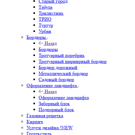
Старый город
Табула
Трилистник
ТРИО
Туртур
Урбан
Бордюры
Назад
Бордюры
Тротуарный поребрик
Тротуарный шарнирный бордюр
Бордюр дорожный
Металлический бордюр
Садовый бордюр
Оформление ландшафта
Назад
Оформление ландшафта
Заборный блок
Подпорный блок
Газонная решетка
Кирпич
Услуги дизайна !NEW
Геотекстиль