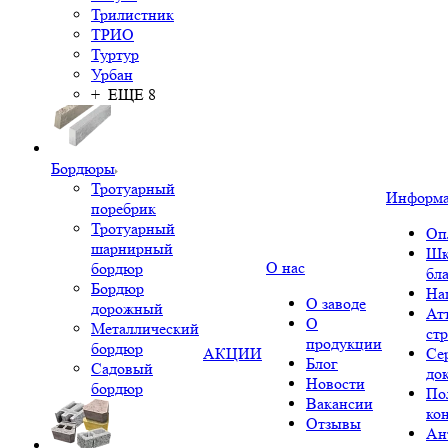
Трилистник
ТРИО
Туртур
Урбан
+ ЕЩЕ 8
Бордюры
Тротуарный
Информ
поребрик
Тротуарный
Оп
шарнирный
Шк
О нас
бордюр
бл
Бордюр
На
О заводе
дорожный
Ат
О
Металлический
ст
продукции
бордюр
АКЦИИ
Се
Блог
Садовый
до
Новости
бордюр
По
Вакансии
ко
Отзывы
Ан