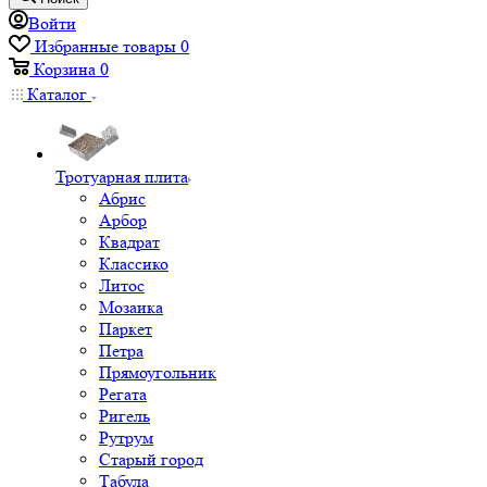
Войти
Избранные товары
0
Корзина
0
Каталог
Тротуарная плита
Абрис
Арбор
Квадрат
Классико
Литос
Мозаика
Паркет
Петра
Прямоугольник
Регата
Ригель
Рутрум
Старый город
Табула