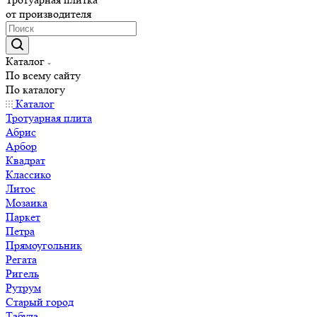
от производителя
Каталог
По всему сайту
По каталогу
Каталог
Тротуарная плита
Абрис
Арбор
Квадрат
Классико
Литос
Мозаика
Паркет
Петра
Прямоугольник
Регата
Ригель
Рутрум
Старый город
Табула