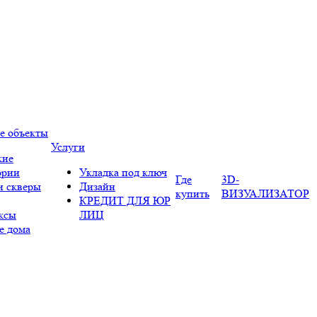
е объекты
Услуги
кие
ории
Укладка под ключ
Где
3D-
и скверы
Дизайн
купить
ВИЗУАЛИЗАТОР
КРЕДИТ ДЛЯ ЮР
ксы
ЛИЦ
е дома