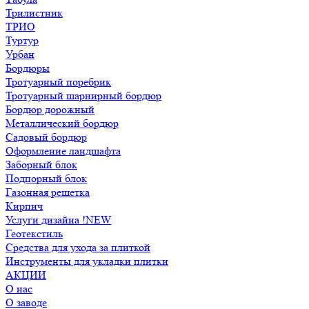
Трилистник
ТРИО
Туртур
Урбан
Бордюры
Тротуарный поребрик
Тротуарный шарнирный бордюр
Бордюр дорожный
Металлический бордюр
Садовый бордюр
Оформление ландшафта
Заборный блок
Подпорный блок
Газонная решетка
Кирпич
Услуги дизайна !NEW
Геотекстиль
Средства для ухода за плиткой
Инструменты для укладки плитки
АКЦИИ
О нас
О заводе