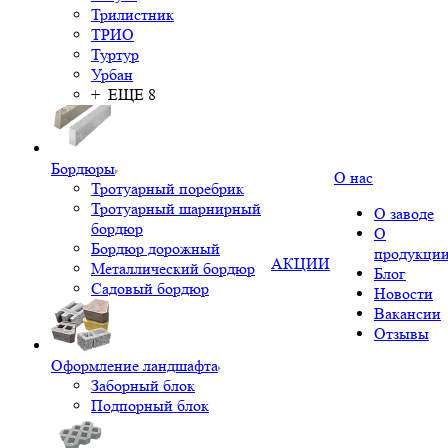
Трилистник
ТРИО
Туртур
Урбан
+ ЕЩЕ 8
Бордюры
О нас
Тротуарный поребрик
Тротуарный шарнирный
О заводе
бордюр
О
Бордюр дорожный
продукци
АКЦИИ
Металлический бордюр
Блог
Садовый бордюр
Новости
Вакансии
Отзывы
Оформление ландшафта
Заборный блок
Подпорный блок