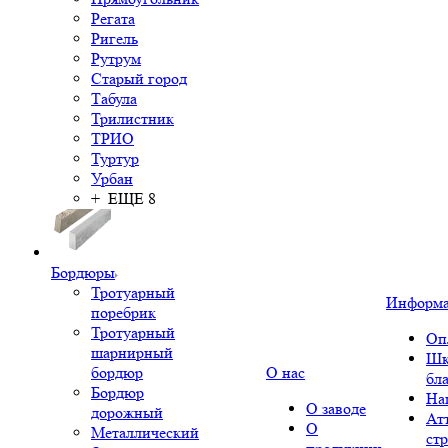
Регата
Ригель
Рутрум
Старый город
Табула
Трилистник
ТРИО
Туртур
Урбан
+ ЕЩЕ 8
Бордюры
Тротуарный
Информ
поребрик
Тротуарный
Оп
шарнирный
Шк
бордюр
О нас
бл
Бордюр
На
О заводе
дорожный
Ат
О
Металлический
ст