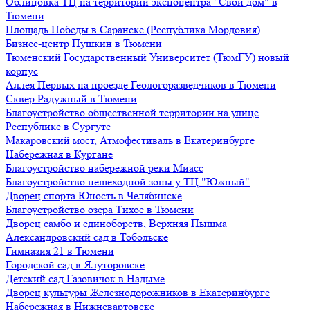
Облицовка ТЦ на территории экспоцентра "Свой дом" в
Тюмени
Площадь Победы в Саранске (Республика Мордовия)
Бизнес-центр Пушкин в Тюмени
Тюменский Государственный Университет (ТюмГУ) новый
корпус
Аллея Первых на проезде Геологоразведчиков в Тюмени
Сквер Радужный в Тюмени
Благоустройство общественной территории на улице
Республике в Сургуте
Макаровский мост, Атмофестиваль в Екатеринбурге
Набережная в Кургане
Благоустройство набережной реки Миасс
Благоустройство пешеходной зоны у ТЦ "Южный"
Дворец спорта Юность в Челябинске
Благоустройство озера Тихое в Тюмени
Дворец самбо и единоборств, Верхняя Пышма
Александровский сад в Тобольске
Гимназия 21 в Тюмени
Городской сад в Ялуторовске
Детский сад Газовичок в Надыме
Дворец культуры Железнодорожников в Екатеринбурге
Набережная в Нижневартовске