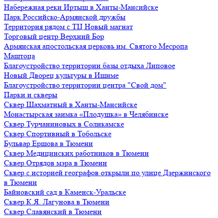
Набережная реки Иртыш в Ханты-Мансийске
Парк Российско-Армянской дружбы
Территория рядом с ТЦ Новый магнат
Торговый центр Верхний Бор
Армянская апостольская церковь им. Святого Месропа
Маштоца
Благоустройство территории базы отдыха Липовое
Нoвый Двoрeц культуры в Ишимe
Благоустройство территории центра "Свой дом"
Парки и скверы
Сквер Шахматный в Ханты-Мансийске
Монастырская заимка «Плодушка» в Челябинске
Сквер Турчаниновых в Соликамске
Сквер Спортивный в Тобольске
Бульвар Ершова в Тюмени
Сквер Медицинских работников в Тюмени
Сквер Отрядов мэра в Тюмени
Сквер с историей географов открыли по улице Дзержинского
в Тюмени
Байновский сад в Каменск-Уральске
Сквер К.Я. Лагунова в Тюмени
Сквер Славянский в Тюмени