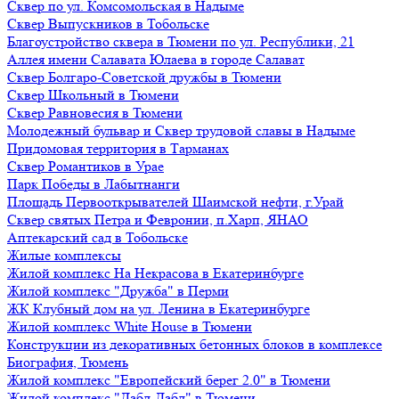
Сквер по ул. Комсомольская в Надыме
Сквер Выпускников в Тобольске
Благоустройство сквера в Тюмени по ул. Республики, 21
Аллея имени Салавата Юлаева в городе Салават
Сквер Болгаро-Советской дружбы в Тюмени
Сквер Школьный в Тюмени
Сквер Равновесия в Тюмени
Молодежный бульвар и Сквер трудовой славы в Надыме
Придомовая территория в Тарманах
Сквер Романтиков в Урае
Парк Победы в Лабытнанги
Площадь Первооткрывателей Шаимской нефти, г.Урай
Сквер святых Петра и Февронии, п.Харп, ЯНАО
Аптекарский сад в Тобольске
Жилые комплексы
Жилой комплекс На Некрасова в Екатеринбурге
Жилой комплекс "Дружба" в Перми
ЖК Клубный дом на ул. Ленина в Екатеринбурге
Жилой комплекс White House в Тюмени
Конструкции из декоративных бетонных блоков в комплексе
Биография, Тюмень
Жилой комплекс "Европейский берег 2.0" в Тюмени
Жилой комплекс "Дабл-Дабл" в Тюмени