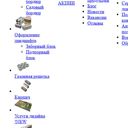
продукции
бордюр
АКЦИИ
Се
Блог
Садовый
до
Новости
бордюр
По
Вакансии
ко
Отзывы
Ан
по
Оформление
Во
ландшафта
Об
Заборный блок
Подпорный
блок
Газонная решетка
Кирпич
Услуги дизайна
!NEW