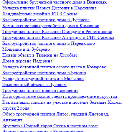
Оформление брусчаткой частного дома в Винзилях
Укладка плитки Паркет Доломит в Паренкина
Ландшафтный дизайн в КП 3 Сосны
Благоустройство частного дома в Дударева
Комплексное благоустройство дома в Комарово
Тротуарная плитка Классико Стандарт в Решетниково
Тротуарная плитка Классико Антрацит в СНТ Сосенка
Благоустройство частного дома в Перевалово
Мощение в п. Зубарево
Новый объект в Тюмени на Лесобазе
Дом в деревне Падерина
Укладка бетонной плитки серого цвета в Комарово
Благоустройство частного дома в Букино
Укладка тротуарной плитки в Мальково
Законченный объект в Луговом
Тротуарная плитка нового поколения
Из огорода тоже можно сделать произведение искусства
Как выглядит плитка на участке в поселке Зеленые Холмы
спустя 2 года
Обзор тротуарной плитки Литос, гладкий Листопад,
Антрацит
Брусчатка Старый город Осень в частном доме
Частное домовладение в Екатеринбурге