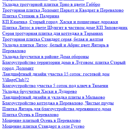
Укладка тротуарной плитки Трио в цвете Габбро
Тротуарная плитка Доломит Паркет и Квадрат в Перевалово
Плитка Степняк в Падерина
КП Каменка, Старый город, Хаски и пошаговые дорожки
Плитка Литос в цвете Шунгит в частном доме КП Заповедник
Серая тротуарная плитка для коттеджа в Тарманах
Тротуарная плитка Стандарт серая, белая и желтая
Укладка плитки Литос, белый и Абрис цвет Янтарь в
Перевалово
Укладка брусчатки в районе Дома обороны
Благоустройство территории дома в Луговом: плитка Старый
город, Доломит
Ландшафтный дизайн участка 15 соток: гостевой дом
VillageClub72
Благоустройство участка 5 соток под ключ в Тюмени
Укладка брусчатки Хаски в Дударево
Ландшафтный дизайн и укладка плиты в Мальково
Благоустройство коттеджа в Перевалово, Чистые пруды
Плитка Янтарь для благоустройства деревянного дома
Плитка Осень в Перевалово
Мощение плиткой Осень в Перевалово
Мощение плитки Стандарт в селе Гусево