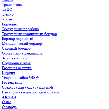
Трилистник
ТРИО
Туртур
Урбан
Бордюры
Тротуарный поребрик
Тротуарный шарнирный бордюр
Бордюр дорожный
Металлический бордюр
Садовый бордюр
Оформление ландшафта
Заборный блок
Подпорный блок
Газонная решетка
Кирпич
Услуги дизайна !NEW
Геотекстиль
Средства для ухода за плиткой
Инструменты для укладки плитки
АКЦИИ
О нас
О заводе