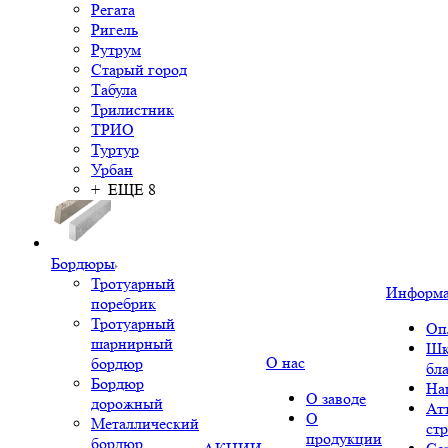
Регата
Ригель
Рутрум
Старый город
Табула
Трилистник
ТРИО
Туртур
Урбан
+ ЕЩЕ 8
Бордюры
Тротуарный
Информ
поребрик
Тротуарный
Оп
шарнирный
Шк
О нас
бордюр
бл
Бордюр
На
О заводе
дорожный
Ат
О
Металлический
ст
продукции
бордюр