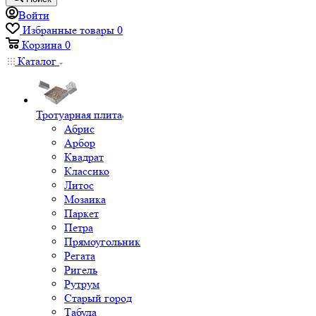
Войти
Избранные товары
0
Корзина
0
Каталог
Тротуарная плита
Абрис
Арбор
Квадрат
Классико
Литос
Мозаика
Паркет
Петра
Прямоугольник
Регата
Ригель
Рутрум
Старый город
Табула