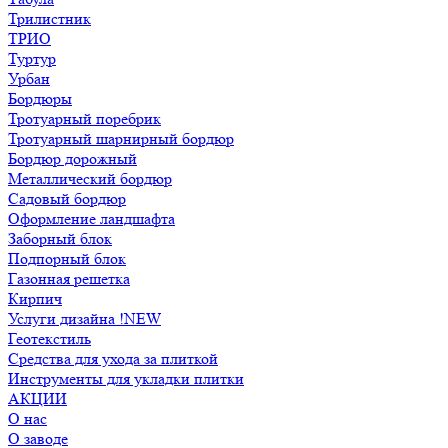
Трилистник
ТРИО
Туртур
Урбан
Бордюры
Тротуарный поребрик
Тротуарный шарнирный бордюр
Бордюр дорожный
Металлический бордюр
Садовый бордюр
Оформление ландшафта
Заборный блок
Подпорный блок
Газонная решетка
Кирпич
Услуги дизайна !NEW
Геотекстиль
Средства для ухода за плиткой
Инструменты для укладки плитки
АКЦИИ
О нас
О заводе