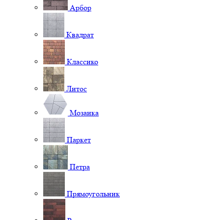
Арбор
Квадрат
Классико
Литос
Мозаика
Паркет
Петра
Прямоугольник