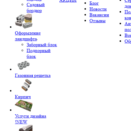
АКЦИИ
Се
Блог
Садовый
до
Новости
бордюр
По
Вакансии
ко
Отзывы
Ан
по
Оформление
Во
ландшафта
Об
Заборный блок
Подпорный
блок
Газонная решетка
Кирпич
Услуги дизайна
!NEW