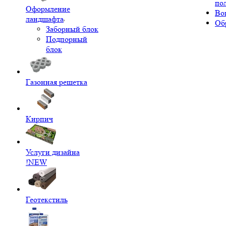
по
Оформление
Во
ландшафта
Об
Заборный блок
Подпорный
блок
Газонная решетка
Кирпич
Услуги дизайна
!NEW
Геотекстиль