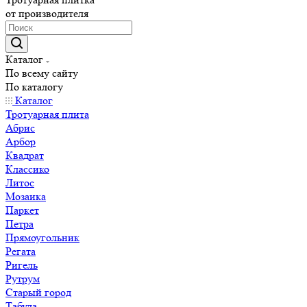
от производителя
Каталог
По всему сайту
По каталогу
Каталог
Тротуарная плита
Абрис
Арбор
Квадрат
Классико
Литос
Мозаика
Паркет
Петра
Прямоугольник
Регата
Ригель
Рутрум
Старый город
Табула