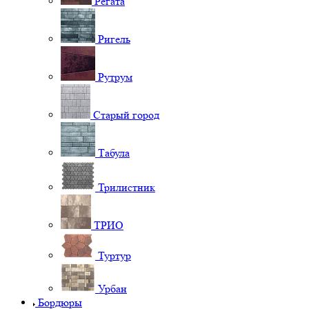
Регата
Ригель
Рутрум
Старый город
Табула
Трилистник
ТРИО
Туртур
Урбан
Бордюры