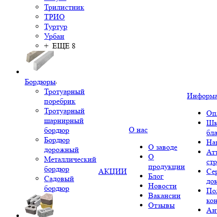
Трилистник
ТРИО
Туртур
Урбан
+ ЕЩЕ 8
Бордюры
Тротуарный
Информ
поребрик
Тротуарный
Оп
шарнирный
Шк
О нас
бордюр
бл
Бордюр
На
О заводе
дорожный
Ат
О
Металлический
ст
продукции
бордюр
АКЦИИ
Се
Блог
Садовый
до
Новости
бордюр
По
Вакансии
ко
Отзывы
Ан