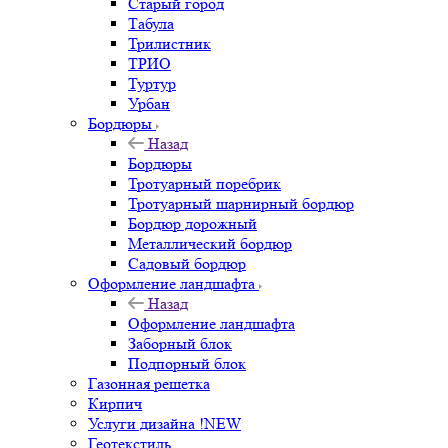
Старый город
Табула
Трилистник
ТРИО
Туртур
Урбан
Бордюры
Назад
Бордюры
Тротуарный поребрик
Тротуарный шарнирный бордюр
Бордюр дорожный
Металлический бордюр
Садовый бордюр
Оформление ландшафта
Назад
Оформление ландшафта
Заборный блок
Подпорный блок
Газонная решетка
Кирпич
Услуги дизайна !NEW
Геотекстиль