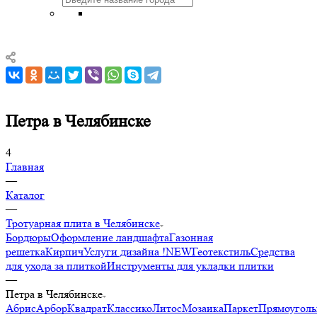
Петра в Челябинске
4
Главная
—
Каталог
—
Тротуарная плита в Челябинске
Бордюры
Оформление ландшафта
Газонная
решетка
Кирпич
Услуги дизайна !NEW
Геотекстиль
Средства
для ухода за плиткой
Инструменты для укладки плитки
—
Петра в Челябинске
Абрис
Арбор
Квадрат
Классико
Литос
Мозаика
Паркет
Прямоугол