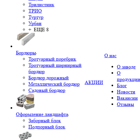
Трилистник
ТРИО
Туртур
Урбан
+ ЕЩЕ 8
Бордюры
О нас
Тротуарный поребрик
Тротуарный шарнирный
О заводе
бордюр
О
Бордюр дорожный
продукци
АКЦИИ
Металлический бордюр
Блог
Садовый бордюр
Новости
Вакансии
Отзывы
Оформление ландшафта
Заборный блок
Подпорный блок