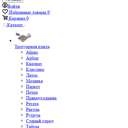
Войти
Избранные товары
0
Корзина
0
Каталог
Тротуарная плита
Абрис
Арбор
Квадрат
Классико
Литос
Мозаика
Паркет
Петра
Прямоугольник
Регата
Ригель
Рутрум
Старый город
Табула