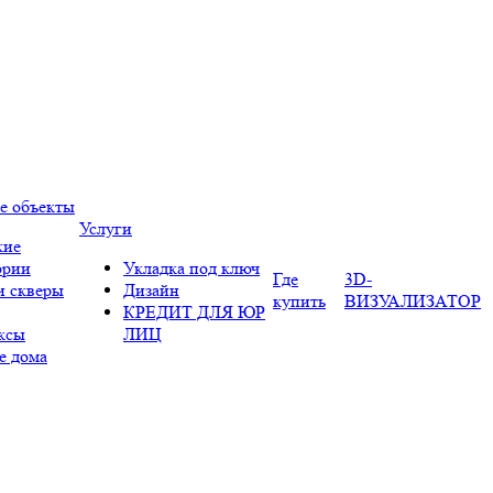
е объекты
Услуги
кие
ории
Укладка под ключ
Где
3D-
и скверы
Дизайн
купить
ВИЗУАЛИЗАТОР
КРЕДИТ ДЛЯ ЮР
ксы
ЛИЦ
е дома