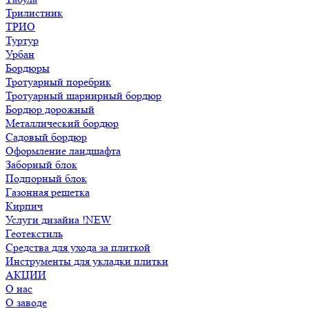
Трилистник
ТРИО
Туртур
Урбан
Бордюры
Тротуарный поребрик
Тротуарный шарнирный бордюр
Бордюр дорожный
Металлический бордюр
Садовый бордюр
Оформление ландшафта
Заборный блок
Подпорный блок
Газонная решетка
Кирпич
Услуги дизайна !NEW
Геотекстиль
Средства для ухода за плиткой
Инструменты для укладки плитки
АКЦИИ
О нас
О заводе