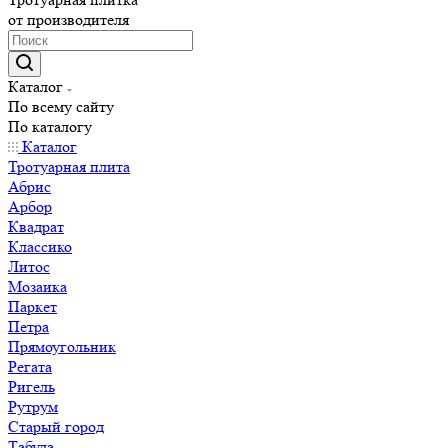
от производителя
Каталог
По всему сайту
По каталогу
Каталог
Тротуарная плита
Абрис
Арбор
Квадрат
Классико
Литос
Мозаика
Паркет
Петра
Прямоугольник
Регата
Ригель
Рутрум
Старый город
Табула