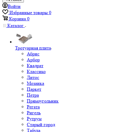
Войти
Избранные товары
0
Корзина
0
Каталог
Тротуарная плита
Абрис
Арбор
Квадрат
Классико
Литос
Мозаика
Паркет
Петра
Прямоугольник
Регата
Ригель
Рутрум
Старый город
Табула