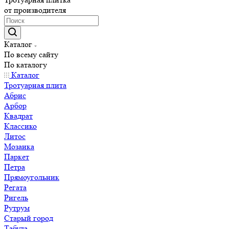
от производителя
Каталог
По всему сайту
По каталогу
Каталог
Тротуарная плита
Абрис
Арбор
Квадрат
Классико
Литос
Мозаика
Паркет
Петра
Прямоугольник
Регата
Ригель
Рутрум
Старый город
Табула