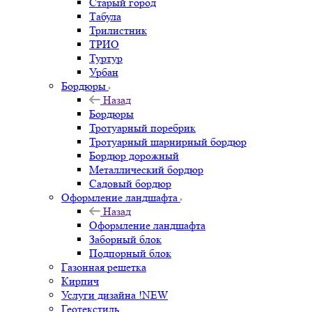
Старый город
Табула
Трилистник
ТРИО
Туртур
Урбан
Бордюры
Назад
Бордюры
Тротуарный поребрик
Тротуарный шарнирный бордюр
Бордюр дорожный
Металлический бордюр
Садовый бордюр
Оформление ландшафта
Назад
Оформление ландшафта
Заборный блок
Подпорный блок
Газонная решетка
Кирпич
Услуги дизайна !NEW
Геотекстиль