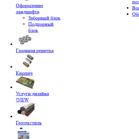
по
Оформление
Во
ландшафта
Об
Заборный блок
Подпорный
блок
Газонная решетка
Кирпич
Услуги дизайна
!NEW
Геотекстиль