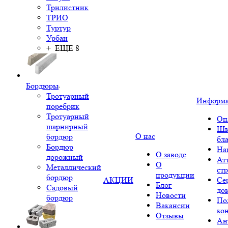
Трилистник
ТРИО
Туртур
Урбан
+ ЕЩЕ 8
Бордюры
Тротуарный
Информ
поребрик
Тротуарный
Оп
шарнирный
Шк
О нас
бордюр
бл
Бордюр
На
О заводе
дорожный
Ат
О
Металлический
ст
продукции
бордюр
АКЦИИ
Се
Блог
Садовый
до
Новости
бордюр
По
Вакансии
ко
Отзывы
Ан