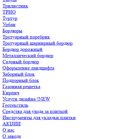
Трилистник
ТРИО
Туртур
Урбан
Бордюры
Тротуарный поребрик
Тротуарный шарнирный бордюр
Бордюр дорожный
Металлический бордюр
Садовый бордюр
Оформление ландшафта
Заборный блок
Подпорный блок
Газонная решетка
Кирпич
Услуги дизайна !NEW
Геотекстиль
Средства для ухода за плиткой
Инструменты для укладки плитки
АКЦИИ
О нас
О заводе