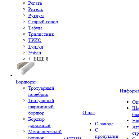
Регата
Ригель
Рутрум
Старый город
Табула
Трилистник
ТРИО
Туртур
Урбан
+ ЕЩЕ 8
Бордюры
Тротуарный
Информ
поребрик
Тротуарный
Оп
шарнирный
Шк
О нас
бордюр
бл
Бордюр
На
О заводе
дорожный
Ат
О
Металлический
ст
продукции
бордюр