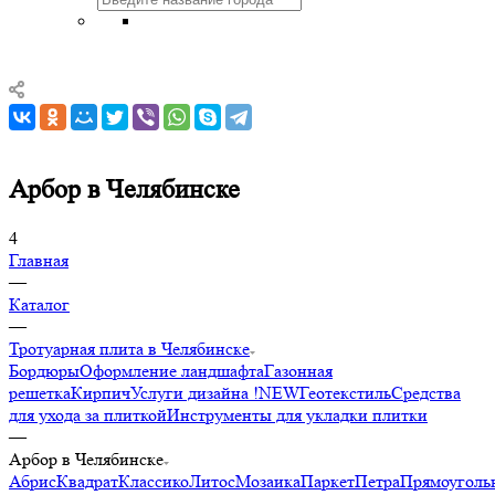
Арбор в Челябинске
4
Главная
—
Каталог
—
Тротуарная плита в Челябинске
Бордюры
Оформление ландшафта
Газонная
решетка
Кирпич
Услуги дизайна !NEW
Геотекстиль
Средства
для ухода за плиткой
Инструменты для укладки плитки
—
Арбор в Челябинске
Абрис
Квадрат
Классико
Литос
Мозаика
Паркет
Петра
Прямоуголь