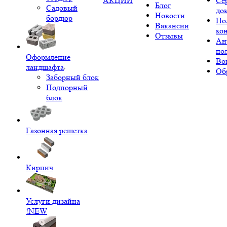
АКЦИИ
Се
Блог
Садовый
до
Новости
бордюр
По
Вакансии
ко
Отзывы
Ан
по
Оформление
Во
ландшафта
Об
Заборный блок
Подпорный
блок
Газонная решетка
Кирпич
Услуги дизайна
!NEW