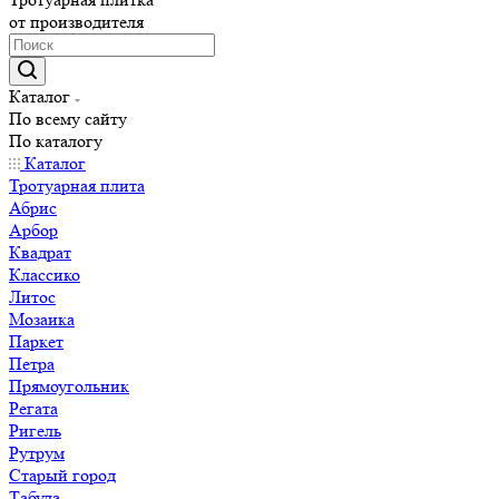
от производителя
Каталог
По всему сайту
По каталогу
Каталог
Тротуарная плита
Абрис
Арбор
Квадрат
Классико
Литос
Мозаика
Паркет
Петра
Прямоугольник
Регата
Ригель
Рутрум
Старый город
Табула