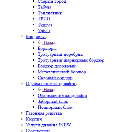
Старый город
Табула
Трилистник
ТРИО
Туртур
Урбан
Бордюры
Назад
Бордюры
Тротуарный поребрик
Тротуарный шарнирный бордюр
Бордюр дорожный
Металлический бордюр
Садовый бордюр
Оформление ландшафта
Назад
Оформление ландшафта
Заборный блок
Подпорный блок
Газонная решетка
Кирпич
Услуги дизайна !NEW
Геотекстиль