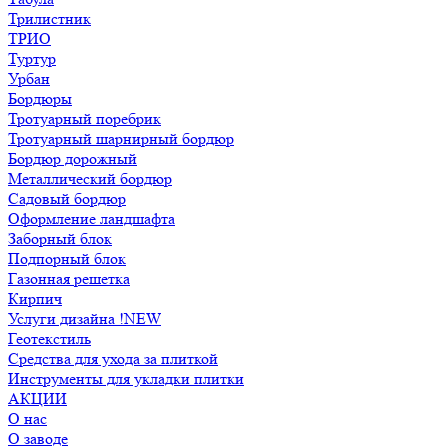
Трилистник
ТРИО
Туртур
Урбан
Бордюры
Тротуарный поребрик
Тротуарный шарнирный бордюр
Бордюр дорожный
Металлический бордюр
Садовый бордюр
Оформление ландшафта
Заборный блок
Подпорный блок
Газонная решетка
Кирпич
Услуги дизайна !NEW
Геотекстиль
Средства для ухода за плиткой
Инструменты для укладки плитки
АКЦИИ
О нас
О заводе