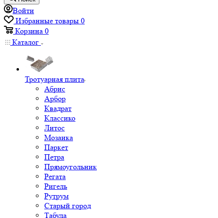
Войти
Избранные товары
0
Корзина
0
Каталог
Тротуарная плита
Абрис
Арбор
Квадрат
Классико
Литос
Мозаика
Паркет
Петра
Прямоугольник
Регата
Ригель
Рутрум
Старый город
Табула