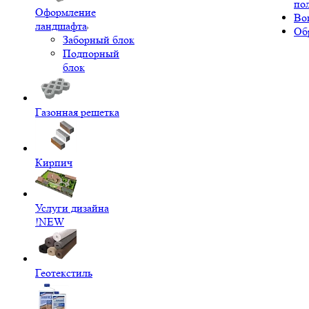
по
Оформление
Во
ландшафта
Об
Заборный блок
Подпорный
блок
Газонная решетка
Кирпич
Услуги дизайна
!NEW
Геотекстиль