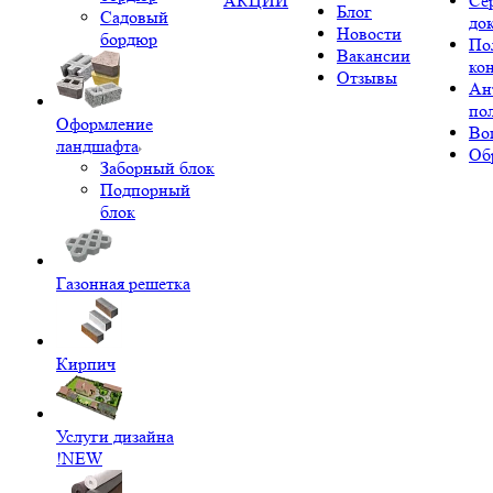
АКЦИИ
Се
Блог
Садовый
до
Новости
бордюр
По
Вакансии
ко
Отзывы
Ан
по
Оформление
Во
ландшафта
Об
Заборный блок
Подпорный
блок
Газонная решетка
Кирпич
Услуги дизайна
!NEW