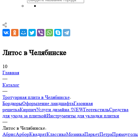
Литос в Челябинске
10
Главная
—
Каталог
—
Тротуарная плита в Челябинске
Бордюры
Оформление ландшафта
Газонная
решетка
Кирпич
Услуги дизайна !NEW
Геотекстиль
Средства
для ухода за плиткой
Инструменты для укладки плитки
—
Литос в Челябинске
Абрис
Арбор
Квадрат
Классико
Мозаика
Паркет
Петра
Прямоуголь