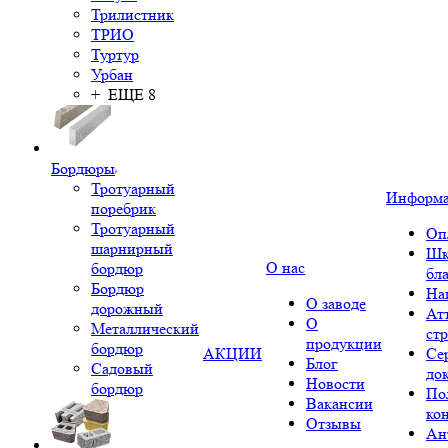
Трилистник
ТРИО
Туртур
Урбан
+ ЕЩЕ 8
Бордюры
Тротуарный
Информ
поребрик
Тротуарный
Оп
шарнирный
Шк
О нас
бордюр
бл
Бордюр
На
О заводе
дорожный
Ат
О
Металлический
ст
продукции
бордюр
АКЦИИ
Се
Блог
Садовый
до
Новости
бордюр
По
Вакансии
ко
Отзывы
Ан