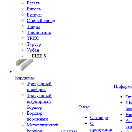
Регата
Ригель
Рутрум
Старый город
Табула
Трилистник
ТРИО
Туртур
Урбан
+ ЕЩЕ 8
Бордюры
Тротуарный
Информ
поребрик
Тротуарный
Оп
шарнирный
Шк
О нас
бордюр
бл
Бордюр
На
О заводе
дорожный
Ат
О
Металлический
ст
продукции
бордюр