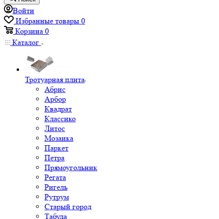
Войти
Избранные товары
0
Корзина
0
Каталог
Тротуарная плита
Абрис
Арбор
Квадрат
Классико
Литос
Мозаика
Паркет
Петра
Прямоугольник
Регата
Ригель
Рутрум
Старый город
Табула