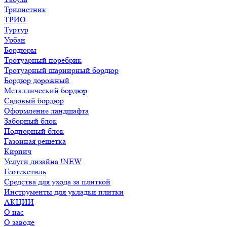
Трилистник
ТРИО
Туртур
Урбан
Бордюры
Тротуарный поребрик
Тротуарный шарнирный бордюр
Бордюр дорожный
Металлический бордюр
Садовый бордюр
Оформление ландшафта
Заборный блок
Подпорный блок
Газонная решетка
Кирпич
Услуги дизайна !NEW
Геотекстиль
Средства для ухода за плиткой
Инструменты для укладки плитки
АКЦИИ
О нас
О заводе