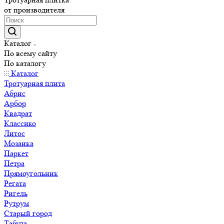
от производителя
Каталог
По всему сайту
По каталогу
Каталог
Тротуарная плита
Абрис
Арбор
Квадрат
Классико
Литос
Мозаика
Паркет
Петра
Прямоугольник
Регата
Ригель
Рутрум
Старый город
Табула