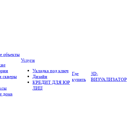
е объекты
Услуги
кие
ории
Укладка под ключ
Где
3D-
и скверы
Дизайн
купить
ВИЗУАЛИЗАТОР
КРЕДИТ ДЛЯ ЮР
ксы
ЛИЦ
е дома