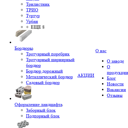
Трилистник
ТРИО
Туртур
Урбан
+ ЕЩЕ 8
Бордюры
О нас
Тротуарный поребрик
Тротуарный шарнирный
О заводе
бордюр
О
Бордюр дорожный
продукци
АКЦИИ
Металлический бордюр
Блог
Садовый бордюр
Новости
Вакансии
Отзывы
Оформление ландшафта
Заборный блок
Подпорный блок