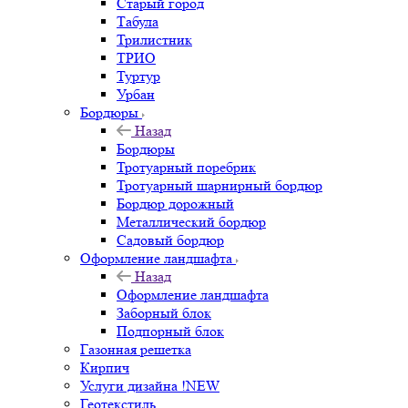
Старый город
Табула
Трилистник
ТРИО
Туртур
Урбан
Бордюры
Назад
Бордюры
Тротуарный поребрик
Тротуарный шарнирный бордюр
Бордюр дорожный
Металлический бордюр
Садовый бордюр
Оформление ландшафта
Назад
Оформление ландшафта
Заборный блок
Подпорный блок
Газонная решетка
Кирпич
Услуги дизайна !NEW
Геотекстиль