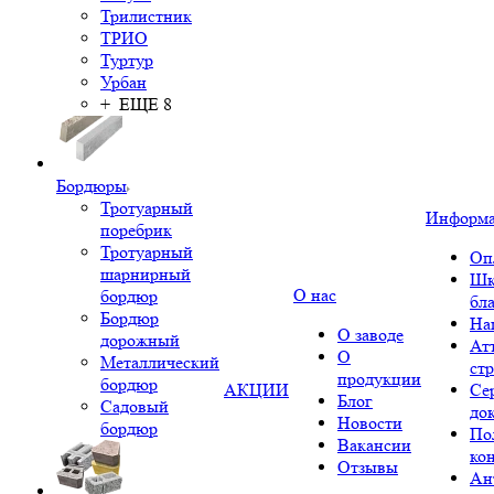
Трилистник
ТРИО
Туртур
Урбан
+ ЕЩЕ 8
Бордюры
Тротуарный
Информ
поребрик
Тротуарный
Оп
шарнирный
Шк
О нас
бордюр
бл
Бордюр
На
О заводе
дорожный
Ат
О
Металлический
ст
продукции
бордюр
АКЦИИ
Се
Блог
Садовый
до
Новости
бордюр
По
Вакансии
ко
Отзывы
Ан