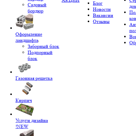
АКЦИИ
Се
Блог
Садовый
до
Новости
бордюр
По
Вакансии
ко
Отзывы
Ан
по
Оформление
Во
ландшафта
Об
Заборный блок
Подпорный
блок
Газонная решетка
Кирпич
Услуги дизайна
!NEW