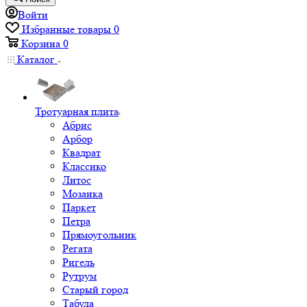
Войти
Избранные товары
0
Корзина
0
Каталог
Тротуарная плита
Абрис
Арбор
Квадрат
Классико
Литос
Мозаика
Паркет
Петра
Прямоугольник
Регата
Ригель
Рутрум
Старый город
Табула