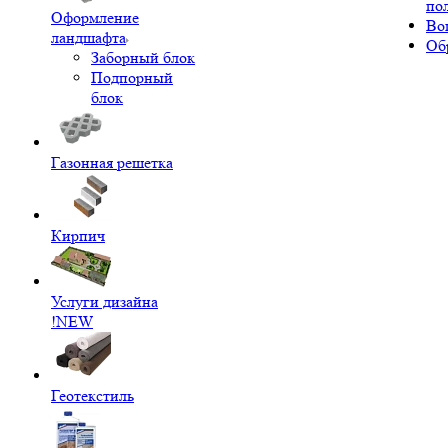
по
Оформление
Во
ландшафта
Об
Заборный блок
Подпорный
блок
Газонная решетка
Кирпич
Услуги дизайна
!NEW
Геотекстиль