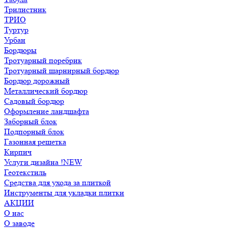
Трилистник
ТРИО
Туртур
Урбан
Бордюры
Тротуарный поребрик
Тротуарный шарнирный бордюр
Бордюр дорожный
Металлический бордюр
Садовый бордюр
Оформление ландшафта
Заборный блок
Подпорный блок
Газонная решетка
Кирпич
Услуги дизайна !NEW
Геотекстиль
Средства для ухода за плиткой
Инструменты для укладки плитки
АКЦИИ
О нас
О заводе