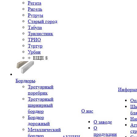
Регата
Ригель
Рутрум
Старый город
Табула
Трилистник
ТРИО
Туртур
Урбан
+ ЕЩЕ 8
Бордюры
Тротуарный
Информ
поребрик
Тротуарный
Оп
шарнирный
Шк
О нас
бордюр
бл
Бордюр
На
О заводе
дорожный
Ат
О
Металлический
ст
продукции
бордюр