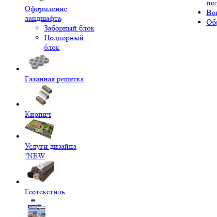
по
Оформление
Во
ландшафта
Об
Заборный блок
Подпорный
блок
Газонная решетка
Кирпич
Услуги дизайна
!NEW
Геотекстиль