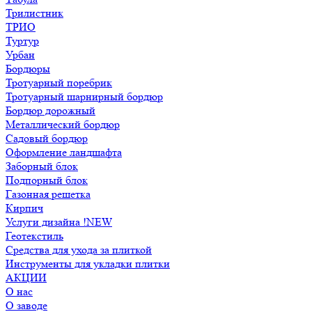
Трилистник
ТРИО
Туртур
Урбан
Бордюры
Тротуарный поребрик
Тротуарный шарнирный бордюр
Бордюр дорожный
Металлический бордюр
Садовый бордюр
Оформление ландшафта
Заборный блок
Подпорный блок
Газонная решетка
Кирпич
Услуги дизайна !NEW
Геотекстиль
Средства для ухода за плиткой
Инструменты для укладки плитки
АКЦИИ
О нас
О заводе