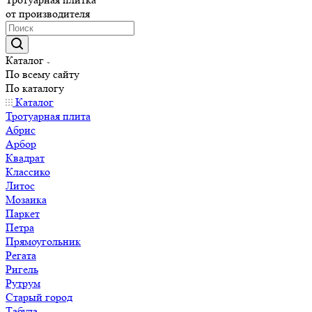
от производителя
Каталог
По всему сайту
По каталогу
Каталог
Тротуарная плита
Абрис
Арбор
Квадрат
Классико
Литос
Мозаика
Паркет
Петра
Прямоугольник
Регата
Ригель
Рутрум
Старый город
Табула