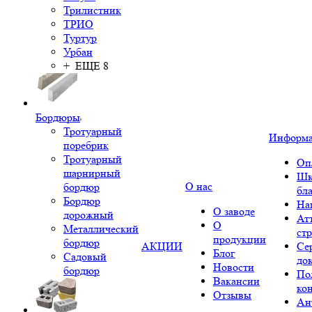
Трилистник
ТРИО
Туртур
Урбан
+ ЕЩЕ 8
Бордюры
Тротуарный
Информ
поребрик
Тротуарный
Оп
шарнирный
Шк
О нас
бордюр
бл
Бордюр
На
О заводе
дорожный
Ат
О
Металлический
ст
продукции
бордюр
АКЦИИ
Се
Блог
Садовый
до
Новости
бордюр
По
Вакансии
ко
Отзывы
Ан