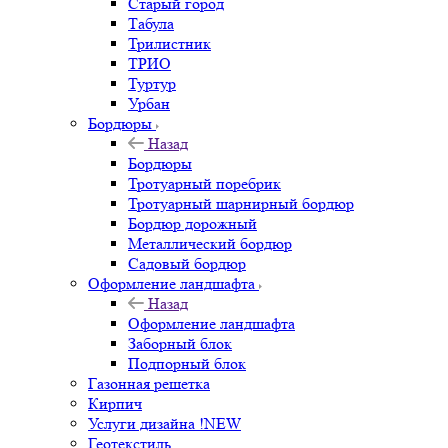
Старый город
Табула
Трилистник
ТРИО
Туртур
Урбан
Бордюры
Назад
Бордюры
Тротуарный поребрик
Тротуарный шарнирный бордюр
Бордюр дорожный
Металлический бордюр
Садовый бордюр
Оформление ландшафта
Назад
Оформление ландшафта
Заборный блок
Подпорный блок
Газонная решетка
Кирпич
Услуги дизайна !NEW
Геотекстиль