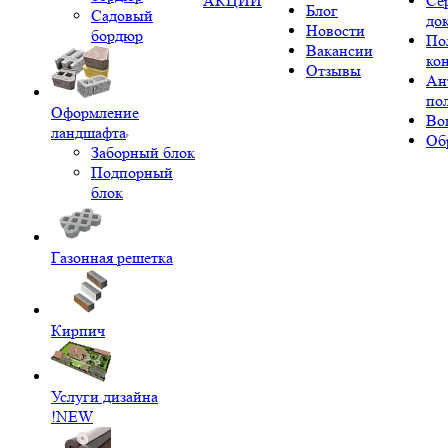
АКЦИИ
Се
Блог
Садовый
до
Новости
бордюр
По
Вакансии
ко
Отзывы
Ан
по
Оформление
Во
ландшафта
Об
Заборный блок
Подпорный
блок
Газонная решетка
Кирпич
Услуги дизайна
!NEW