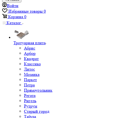
Войти
Избранные товары
0
Корзина
0
Каталог
Тротуарная плита
Абрис
Арбор
Квадрат
Классико
Литос
Мозаика
Паркет
Петра
Прямоугольник
Регата
Ригель
Рутрум
Старый город
Табула