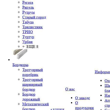
Регата
Ригель
Рутрум
Старый город
Табула
Трилистник
ТРИО
Туртур
Урбан
+ ЕЩЕ 8
Бордюры
Тротуарный
Информ
поребрик
Тротуарный
Оп
шарнирный
Шк
О нас
бордюр
бл
Бордюр
На
О заводе
дорожный
Ат
О
Металлический
ст
продукции
бордюр