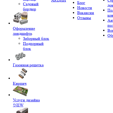
АКЦИИ
Се
Блог
Садовый
до
Новости
бордюр
По
Вакансии
ко
Отзывы
Ан
по
Оформление
Во
ландшафта
Об
Заборный блок
Подпорный
блок
Газонная решетка
Кирпич
Услуги дизайна
!NEW