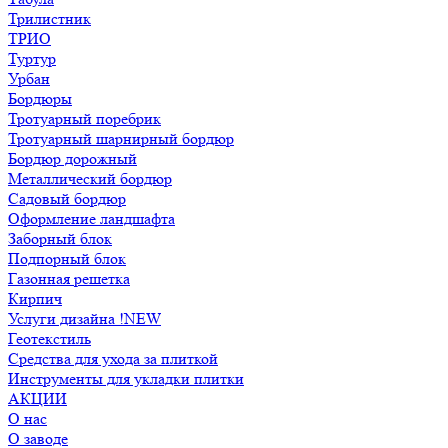
Трилистник
ТРИО
Туртур
Урбан
Бордюры
Тротуарный поребрик
Тротуарный шарнирный бордюр
Бордюр дорожный
Металлический бордюр
Садовый бордюр
Оформление ландшафта
Заборный блок
Подпорный блок
Газонная решетка
Кирпич
Услуги дизайна !NEW
Геотекстиль
Средства для ухода за плиткой
Инструменты для укладки плитки
АКЦИИ
О нас
О заводе