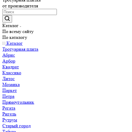
от производителя
Каталог
По всему сайту
По каталогу
Каталог
Тротуарная плита
Абрис
Арбор
Квадрат
Классико
Литос
Мозаика
Паркет
Петра
Прямоугольник
Регата
Ригель
Рутрум
Старый город
Табула