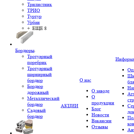
Трилистник
ТРИО
Туртур
Урбан
+ ЕЩЕ 8
Бордюры
Тротуарный
Информ
поребрик
Тротуарный
Оп
шарнирный
Шк
О нас
бордюр
бл
Бордюр
На
О заводе
дорожный
Ат
О
Металлический
ст
продукции
бордюр
АКЦИИ
Се
Блог
Садовый
до
Новости
бордюр
По
Вакансии
ко
Отзывы
Ан