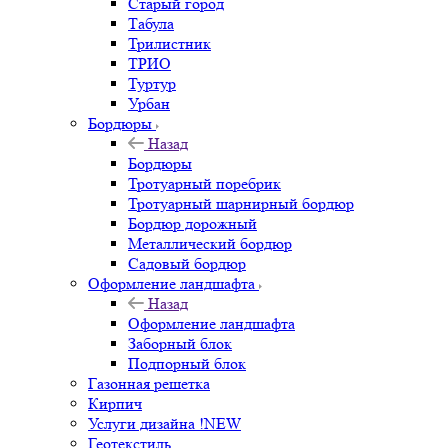
Старый город
Табула
Трилистник
ТРИО
Туртур
Урбан
Бордюры
Назад
Бордюры
Тротуарный поребрик
Тротуарный шарнирный бордюр
Бордюр дорожный
Металлический бордюр
Садовый бордюр
Оформление ландшафта
Назад
Оформление ландшафта
Заборный блок
Подпорный блок
Газонная решетка
Кирпич
Услуги дизайна !NEW
Геотекстиль