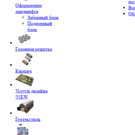
по
Оформление
Во
ландшафта
Об
Заборный блок
Подпорный
блок
Газонная решетка
Кирпич
Услуги дизайна
!NEW
Геотекстиль