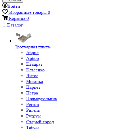
Войти
Избранные товары
0
Корзина
0
Каталог
Тротуарная плита
Абрис
Арбор
Квадрат
Классико
Литос
Мозаика
Паркет
Петра
Прямоугольник
Регата
Ригель
Рутрум
Старый город
Табула