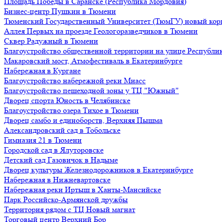
Площадь Победы в Саранске (Республика Мордовия)
Бизнес-центр Пушкин в Тюмени
Тюменский Государственный Университет (ТюмГУ) новый кор
Аллея Первых на проезде Геологоразведчиков в Тюмени
Сквер Радужный в Тюмени
Благоустройство общественной территории на улице Республик
Макаровский мост, Атмофестиваль в Екатеринбурге
Набережная в Кургане
Благоустройство набережной реки Миасс
Благоустройство пешеходной зоны у ТЦ "Южный"
Дворец спорта Юность в Челябинске
Благоустройство озера Тихое в Тюмени
Дворец самбо и единоборств, Верхняя Пышма
Александровский сад в Тобольске
Гимназия 21 в Тюмени
Городской сад в Ялуторовске
Детский сад Газовичок в Надыме
Дворец культуры Железнодорожников в Екатеринбурге
Набережная в Нижневартовске
Набережная реки Иртыш в Ханты-Мансийске
Парк Российско-Армянской дружбы
Территория рядом с ТЦ Новый магнат
Торговый центр Верхний Бор