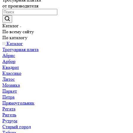
от производителя
Каталог
По всему сайту
По каталогу
Каталог
Тротуарная плита
Абрис
Арбор
Квадрат
Классико
Литос
Мозаика
Паркет
Петра
Прямоугольник
Регата
Ригель
Рутрум
Старый город
Табула