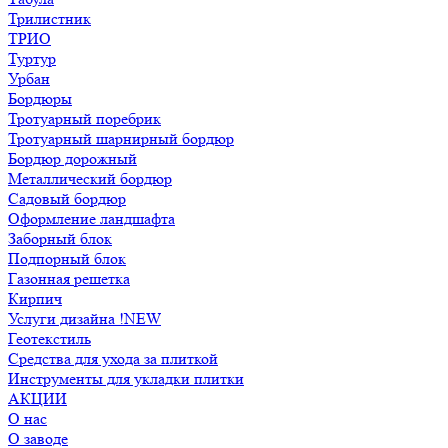
Трилистник
ТРИО
Туртур
Урбан
Бордюры
Тротуарный поребрик
Тротуарный шарнирный бордюр
Бордюр дорожный
Металлический бордюр
Садовый бордюр
Оформление ландшафта
Заборный блок
Подпорный блок
Газонная решетка
Кирпич
Услуги дизайна !NEW
Геотекстиль
Средства для ухода за плиткой
Инструменты для укладки плитки
АКЦИИ
О нас
О заводе