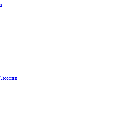
а
в Тюмени