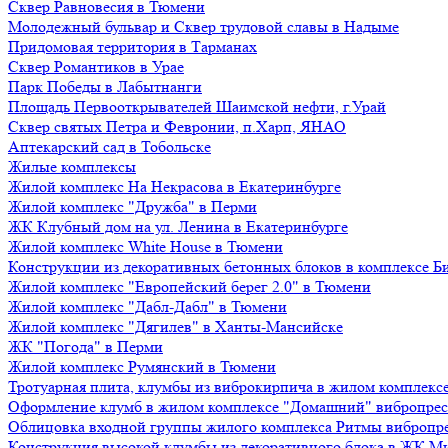
Сквер Равновесия в Тюмени
Молодежный бульвар и Сквер трудовой славы в Надыме
Придомовая территория в Тарманах
Сквер Романтиков в Урае
Парк Победы в Лабытнанги
Площадь Первооткрывателей Шаимской нефти, г.Урай
Сквер святых Петра и Февронии, п.Харп, ЯНАО
Аптекарский сад в Тобольске
Жилые комплексы
Жилой комплекс На Некрасова в Екатеринбурге
Жилой комплекс "Дружба" в Перми
ЖК Клубный дом на ул. Ленина в Екатеринбурге
Жилой комплекс White House в Тюмени
Конструкции из декоративных бетонных блоков в комплексе Б
Жилой комплекс "Европейский берег 2.0" в Тюмени
Жилой комплекс "Дабл-Дабл" в Тюмени
Жилой комплекс "Дягилев" в Ханты-Мансийске
ЖК "Погода" в Перми
Жилой комплекс Румянский в Тюмени
Тротуарная плита, клумбы из виброкирпича в жилом комплекс
Оформление клумб в жилом комплексе "Домашний" вибропре
Облицовка входной группы жилого комплекса Ритмы вибропр
Конструкция высокой клумбы из декоративного блока в ЖК М