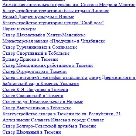
Армянская апостольская церковь им. Святого Месропа Маштоц
Благоустройство территории базы отдыха Липовое
Нoвый Двoрeц культуры в Ишимe
Благоустройство территории центра "Свой дом"
Парки и скверы
Сквер Шахматный в Ханты-Мансийске
Монастырская заимка «Плодушка» в Челябинске
Сквер Турчаниновых в Соликамске
Сквер Спортивный в Тобольске
Бульвар Ершова в Тюмени
Сквер Медицинских работников в Тюмени
Сквер Отрядов мэра в Тюмени
Сквер с историей географов открыли по улице Дзержинского 
Байновский сад в Каменск-Уральске
Сквер К.Я. Лагунова в Тюмени
Сквер Славянский в Тюмени
Сквер по ул. Комсомольская в Надыме
Сквер Выпускников в Тобольске
Благоустройство сквера в Тюмени по ул. Республики, 21
Аллея имени Салавата Юлаева в городе Салават
Сквер Болгаро-Советской дружбы в Тюмени
Сквер Школьный в Тюмени