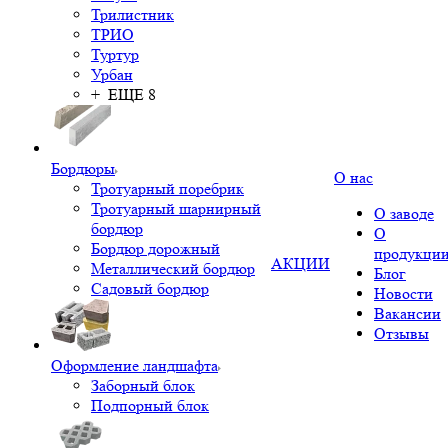
Трилистник
ТРИО
Туртур
Урбан
+ ЕЩЕ 8
Бордюры
О нас
Тротуарный поребрик
Тротуарный шарнирный
О заводе
бордюр
О
Бордюр дорожный
продукци
АКЦИИ
Металлический бордюр
Блог
Садовый бордюр
Новости
Вакансии
Отзывы
Оформление ландшафта
Заборный блок
Подпорный блок