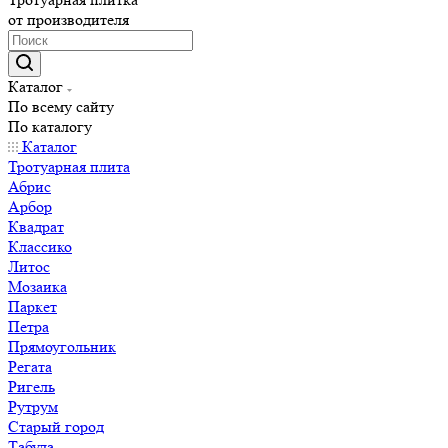
от производителя
Каталог
По всему сайту
По каталогу
Каталог
Тротуарная плита
Абрис
Арбор
Квадрат
Классико
Литос
Мозаика
Паркет
Петра
Прямоугольник
Регата
Ригель
Рутрум
Старый город
Табула