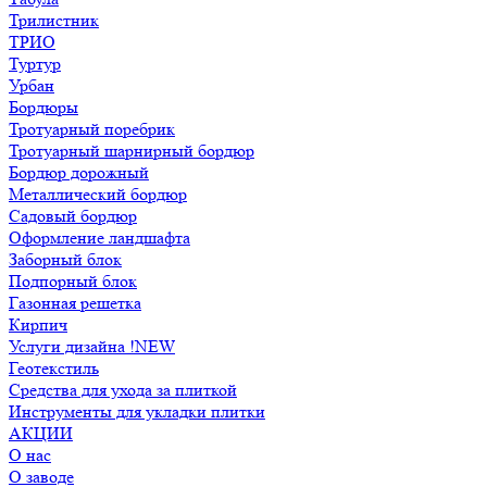
Трилистник
ТРИО
Туртур
Урбан
Бордюры
Тротуарный поребрик
Тротуарный шарнирный бордюр
Бордюр дорожный
Металлический бордюр
Садовый бордюр
Оформление ландшафта
Заборный блок
Подпорный блок
Газонная решетка
Кирпич
Услуги дизайна !NEW
Геотекстиль
Средства для ухода за плиткой
Инструменты для укладки плитки
АКЦИИ
О нас
О заводе