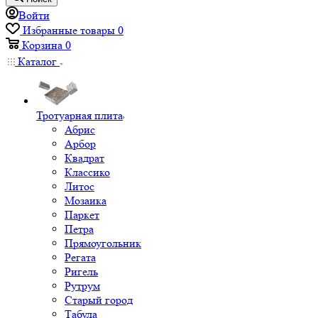
Войти
Избранные товары
0
Корзина
0
Каталог
Тротуарная плита
Абрис
Арбор
Квадрат
Классико
Литос
Мозаика
Паркет
Петра
Прямоугольник
Регата
Ригель
Рутрум
Старый город
Табула