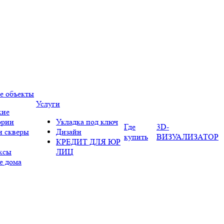
е объекты
Услуги
кие
ории
Укладка под ключ
Где
3D-
и скверы
Дизайн
купить
ВИЗУАЛИЗАТОР
КРЕДИТ ДЛЯ ЮР
ксы
ЛИЦ
е дома