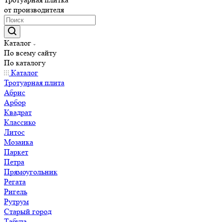
от производителя
Каталог
По всему сайту
По каталогу
Каталог
Тротуарная плита
Абрис
Арбор
Квадрат
Классико
Литос
Мозаика
Паркет
Петра
Прямоугольник
Регата
Ригель
Рутрум
Старый город
Табула