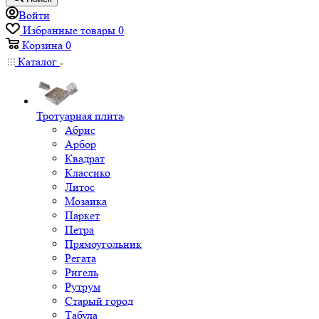
Войти
Избранные товары
0
Корзина
0
Каталог
Тротуарная плита
Абрис
Арбор
Квадрат
Классико
Литос
Мозаика
Паркет
Петра
Прямоугольник
Регата
Ригель
Рутрум
Старый город
Табула