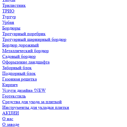
Трилистник
ТРИО
Туртур
Урбан
Бордюры
Тротуарный поребрик
Тротуарный шарнирный бордюр
Бордюр дорожный
Металлический бордюр
Садовый бордюр
Оформление ландшафта
Заборный блок
Подпорный блок
Газонная решетка
Кирпич
Услуги дизайна !NEW
Геотекстиль
Средства для ухода за плиткой
Инструменты для укладки плитки
АКЦИИ
О нас
О заводе