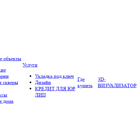
е объекты
Услуги
кие
ории
Укладка под ключ
Где
3D-
и скверы
Дизайн
купить
ВИЗУАЛИЗАТОР
КРЕДИТ ДЛЯ ЮР
ксы
ЛИЦ
е дома