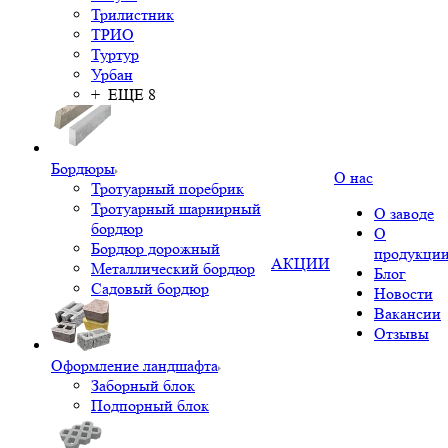
Трилистник
ТРИО
Туртур
Урбан
+ ЕЩЕ 8
Бордюры
О нас
Тротуарный поребрик
Тротуарный шарнирный
О заводе
бордюр
О
Бордюр дорожный
продукци
АКЦИИ
Металлический бордюр
Блог
Садовый бордюр
Новости
Вакансии
Отзывы
Оформление ландшафта
Заборный блок
Подпорный блок