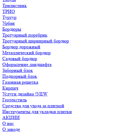
Трилистник
ТРИО
Туртур
Урбан
Бордюры
Тротуарный поребрик
Тротуарный шарнирный бордюр
Бордюр дорожный
Металлический бордюр
Садовый бордюр
Оформление ландшафта
Заборный блок
Подпорный блок
Газонная решетка
Кирпич
Услуги дизайна !NEW
Геотекстиль
Средства для ухода за плиткой
Инструменты для укладки плитки
АКЦИИ
О нас
О заводе