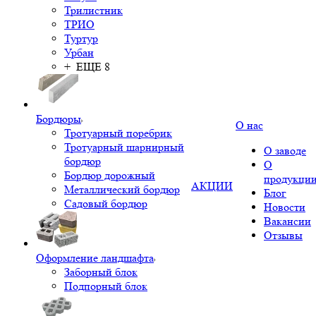
Трилистник
ТРИО
Туртур
Урбан
+ ЕЩЕ 8
Бордюры
О нас
Тротуарный поребрик
Тротуарный шарнирный
О заводе
бордюр
О
Бордюр дорожный
продукци
АКЦИИ
Металлический бордюр
Блог
Садовый бордюр
Новости
Вакансии
Отзывы
Оформление ландшафта
Заборный блок
Подпорный блок