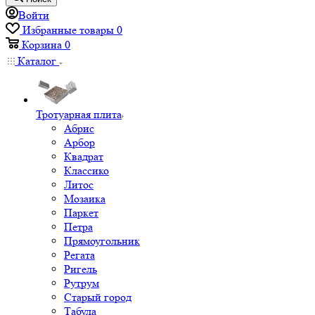
Войти
Избранные товары
0
Корзина
0
Каталог
Тротуарная плита
Абрис
Арбор
Квадрат
Классико
Литос
Мозаика
Паркет
Петра
Прямоугольник
Регата
Ригель
Рутрум
Старый город
Табула