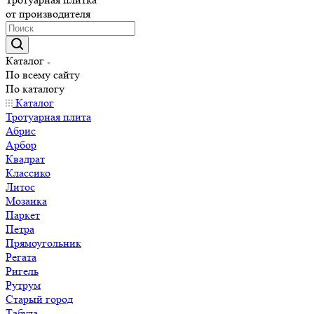
от производителя
Каталог
По всему сайту
По каталогу
Каталог
Тротуарная плита
Абрис
Арбор
Квадрат
Классико
Литос
Мозаика
Паркет
Петра
Прямоугольник
Регата
Ригель
Рутрум
Старый город
Табула