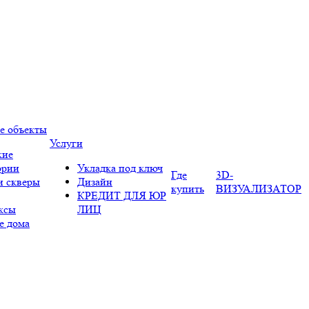
е объекты
Услуги
кие
ории
Укладка под ключ
Где
3D-
и скверы
Дизайн
купить
ВИЗУАЛИЗАТОР
КРЕДИТ ДЛЯ ЮР
ксы
ЛИЦ
е дома