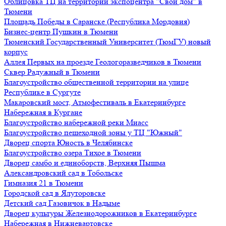
Облицовка ТЦ на территории экспоцентра "Свой дом" в
Тюмени
Площадь Победы в Саранске (Республика Мордовия)
Бизнес-центр Пушкин в Тюмени
Тюменский Государственный Университет (ТюмГУ) новый
корпус
Аллея Первых на проезде Геологоразведчиков в Тюмени
Сквер Радужный в Тюмени
Благоустройство общественной территории на улице
Республике в Сургуте
Макаровский мост, Атмофестиваль в Екатеринбурге
Набережная в Кургане
Благоустройство набережной реки Миасс
Благоустройство пешеходной зоны у ТЦ "Южный"
Дворец спорта Юность в Челябинске
Благоустройство озера Тихое в Тюмени
Дворец самбо и единоборств, Верхняя Пышма
Александровский сад в Тобольске
Гимназия 21 в Тюмени
Городской сад в Ялуторовске
Детский сад Газовичок в Надыме
Дворец культуры Железнодорожников в Екатеринбурге
Набережная в Нижневартовске