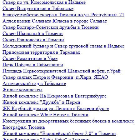
Сквер по ул. Комсомольская в Надыме
Сквер Выпускников в Тобольске
Благоустройство сквера в Тюмени по ул. Республики, 21
Аллея имени Салавата Юлаева в городе Салават
Сквер Болгаро-Советской дружбы в Тюмени
Сквер Школьный в Тюмени
Сквер Равновесия в Тюмени
Молодежный бульвар и Сквер трудовой славы в Надыме
Придомовая территория в Тарманах
Сквер Романтиков в Урае
Парк Победы в Лабытнанги
Площадь Первооткрывателей Шаимской нефти, г.Урай
Сквер святых Петра и Февронии, п.Харп, ЯНАО
Аптекарский сад в Тобольске
Жилые комплексы
Жилой комплекс На Некрасова в Екатеринбурге
Жилой комплекс "Дружба" в Перми
ЖК Клубный дом на ул. Ленина в Екатеринбурге
Жилой комплекс White House в Тюмени
Конструкции из декоративных бетонных блоков в комплексе
Биография, Тюмень
Жилой комплекс "Европейский берег 2.0" в Тюмени
Жилой комплекс "Дабл-Дабл" в Тюмени