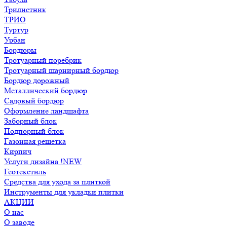
Трилистник
ТРИО
Туртур
Урбан
Бордюры
Тротуарный поребрик
Тротуарный шарнирный бордюр
Бордюр дорожный
Металлический бордюр
Садовый бордюр
Оформление ландшафта
Заборный блок
Подпорный блок
Газонная решетка
Кирпич
Услуги дизайна !NEW
Геотекстиль
Средства для ухода за плиткой
Инструменты для укладки плитки
АКЦИИ
О нас
О заводе