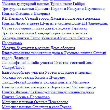
Укладка тротуарной плитки Трио в цвете Габбро
Тротуарная плитка Доломит Паркет и Квадрат в Перевалово
Плитка Степняк в Падерина
КП Каменка, Старый город, Хаски и пошаговые дорожки
Плитка Литос в цвете Шунгит в частном доме КП Заповедник
Серая тротуарная плитка для коттеджа в Тарманах
Тротуарная плитка Стандарт серая, белая и желтая
Укладка плитки Литос, белый и Абрис цвет Янтарь в
Перевалово
Укладка брусчатки в районе Дома обороны
Благоустройство территории дома в Луговом: плитка Старый
город, Доломит
Ландшафтный дизайн участка 15 соток: гостевой дом
VillageClub72
Благоустройство участка 5 соток под ключ в Тюмени
Укладка брусчатки Хаски в Дударево
Ландшафтный дизайн и укладка плиты в Мальково
Благоустройство коттеджа в Перевалово, Чистые пруды
Плитка Янтарь для благоустройства деревянного дома
Плитка Осень в Перевалово
Мощение плиткой Осень в Перевалово
Мощение плитки Стандарт в селе Гусево