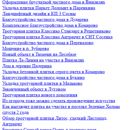
Оформление брусчаткой частного дома в Винзилях
Укладка плитки Паркет Доломит в Паренкина
Ландшафтный дизайн в КП 3 Сосны
Благоустройство частного дома в Дударева
Комплексное благоустройство дома в Комарово
Тротуарная плитка Классико Стандарт в Решетниково
Тротуарная плитка Классико Антрацит в СНТ Сосенка
Благоустройство частного дома в Перевалово
Мощение в п. Зубарево
Новый объект в Тюмени на Лесобазе
Плитка Ла-Линия на участке в Винзилях
Дом в деревне Падерина
Укладка бетонной плитки серого цвета в Комарово
Благоустройство частного дома в Букино
Укладка тротуарной плитки в Мальково
Законченный объект в Луговом
Тротуарная плитка нового поколения
Из огорода тоже можно сделать произведение искусства
Как выглядит плитка на участке в поселке Зеленые Холмы
спустя 2 года
Обзор тротуарной плитки Литос, гладкий Листопад,
Антрацит
Брусчатка Старый город Осень в частном доме