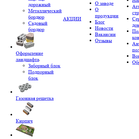
На
О заводе
дорожный
Ат
О
Металлический
ст
продукции
бордюр
АКЦИИ
Се
Блог
Садовый
до
Новости
бордюр
По
Вакансии
ко
Отзывы
Ан
по
Оформление
Во
ландшафта
Об
Заборный блок
Подпорный
блок
Газонная решетка
Кирпич