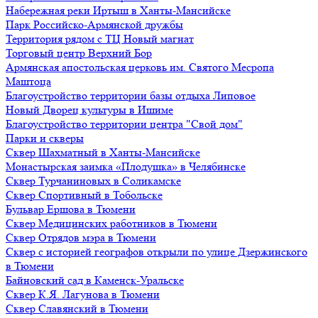
Набережная реки Иртыш в Ханты-Мансийске
Парк Российско-Армянской дружбы
Территория рядом с ТЦ Новый магнат
Торговый центр Верхний Бор
Армянская апостольская церковь им. Святого Месропа
Маштоца
Благоустройство территории базы отдыха Липовое
Нoвый Двoрeц культуры в Ишимe
Благоустройство территории центра "Свой дом"
Парки и скверы
Сквер Шахматный в Ханты-Мансийске
Монастырская заимка «Плодушка» в Челябинске
Сквер Турчаниновых в Соликамске
Сквер Спортивный в Тобольске
Бульвар Ершова в Тюмени
Сквер Медицинских работников в Тюмени
Сквер Отрядов мэра в Тюмени
Сквер с историей географов открыли по улице Дзержинского
в Тюмени
Байновский сад в Каменск-Уральске
Сквер К.Я. Лагунова в Тюмени
Сквер Славянский в Тюмени