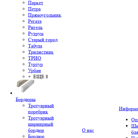
Паркет
Петра
Прямоугольник
Регата
Ригель
Рутрум
Старый город
Табула
Трилистник
ТРИО
Туртур
Урбан
+ ЕЩЕ 8
Бордюры
Тротуарный
Информ
поребрик
Тротуарный
Оп
шарнирный
Шк
бордюр
О нас
бл
Бордюр