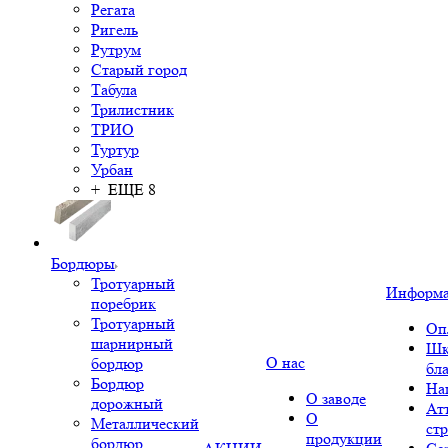
Регата
Ригель
Рутрум
Старый город
Табула
Трилистник
ТРИО
Туртур
Урбан
+ ЕЩЕ 8
Бордюры
Тротуарный
Информ
поребрик
Тротуарный
Оп
шарнирный
Шк
О нас
бордюр
бл
Бордюр
На
О заводе
дорожный
Ат
О
Металлический
ст
продукции
бордюр