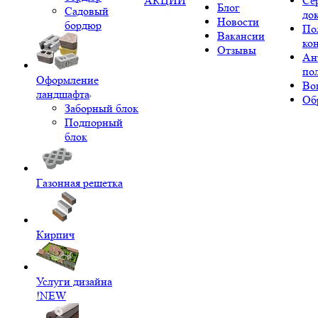
АКЦИИ
Се
Блог
Садовый
до
Новости
бордюр
По
Вакансии
ко
Отзывы
Ан
по
Оформление
Во
ландшафта
Об
Заборный блок
Подпорный
блок
Газонная решетка
Кирпич
Услуги дизайна
!NEW