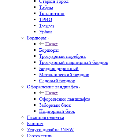
Старый город
Табула
Трилистник
ТРИО
Туртур
Урбан
Бордюры
Назад
Бордюры
Тротуарный поребрик
Тротуарный шарнирный бордюр
Бордюр дорожный
Металлический бордюр
Садовый бордюр
Оформление ландшафта
Назад
Оформление ландшафта
Заборный блок
Подпорный блок
Газонная решетка
Кирпич
Услуги дизайна !NEW
Геотекстиль