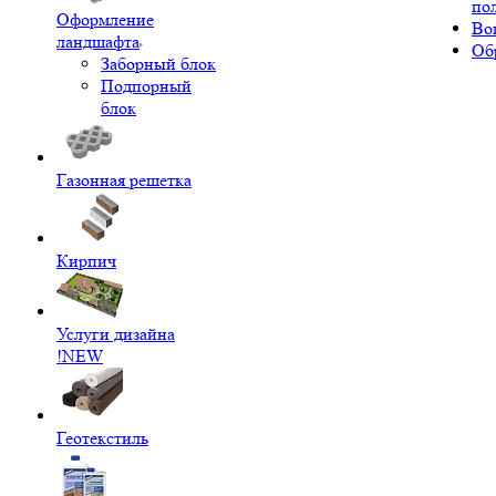
по
Оформление
Во
ландшафта
Об
Заборный блок
Подпорный
блок
Газонная решетка
Кирпич
Услуги дизайна
!NEW
Геотекстиль