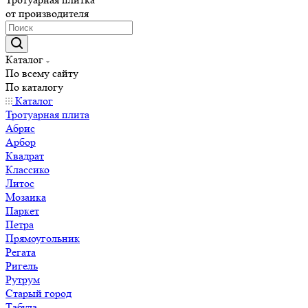
от производителя
Каталог
По всему сайту
По каталогу
Каталог
Тротуарная плита
Абрис
Арбор
Квадрат
Классико
Литос
Мозаика
Паркет
Петра
Прямоугольник
Регата
Ригель
Рутрум
Старый город
Табула