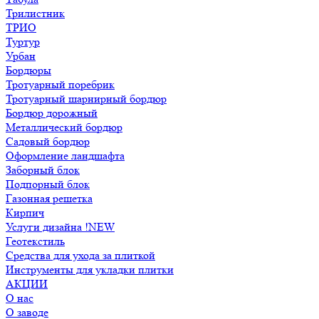
Трилистник
ТРИО
Туртур
Урбан
Бордюры
Тротуарный поребрик
Тротуарный шарнирный бордюр
Бордюр дорожный
Металлический бордюр
Садовый бордюр
Оформление ландшафта
Заборный блок
Подпорный блок
Газонная решетка
Кирпич
Услуги дизайна !NEW
Геотекстиль
Средства для ухода за плиткой
Инструменты для укладки плитки
АКЦИИ
О нас
О заводе