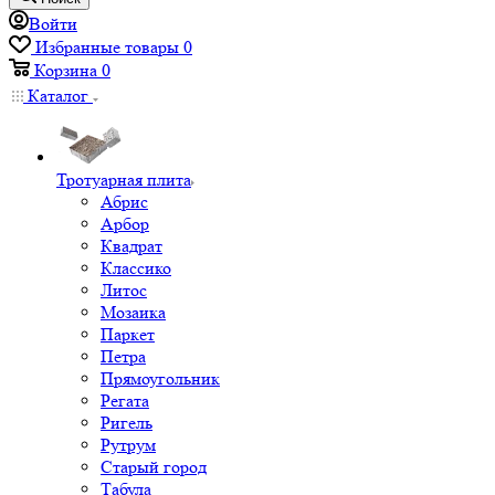
Войти
Избранные товары
0
Корзина
0
Каталог
Тротуарная плита
Абрис
Арбор
Квадрат
Классико
Литос
Мозаика
Паркет
Петра
Прямоугольник
Регата
Ригель
Рутрум
Старый город
Табула