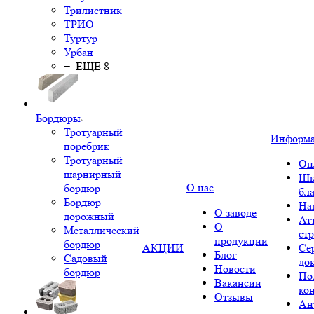
Трилистник
ТРИО
Туртур
Урбан
+ ЕЩЕ 8
Бордюры
Тротуарный
Информ
поребрик
Тротуарный
Оп
шарнирный
Шк
О нас
бордюр
бл
Бордюр
На
О заводе
дорожный
Ат
О
Металлический
ст
продукции
бордюр
АКЦИИ
Се
Блог
Садовый
до
Новости
бордюр
По
Вакансии
ко
Отзывы
Ан