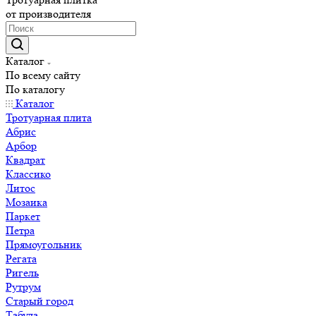
от производителя
Каталог
По всему сайту
По каталогу
Каталог
Тротуарная плита
Абрис
Арбор
Квадрат
Классико
Литос
Мозаика
Паркет
Петра
Прямоугольник
Регата
Ригель
Рутрум
Старый город
Табула