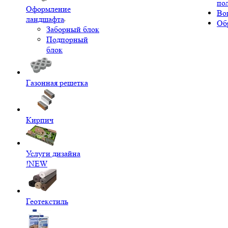
по
Оформление
Во
ландшафта
Об
Заборный блок
Подпорный
блок
Газонная решетка
Кирпич
Услуги дизайна
!NEW
Геотекстиль