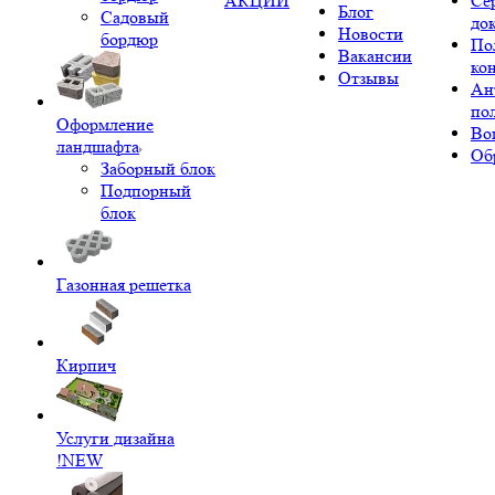
АКЦИИ
Се
Блог
Садовый
до
Новости
бордюр
По
Вакансии
ко
Отзывы
Ан
по
Оформление
Во
ландшафта
Об
Заборный блок
Подпорный
блок
Газонная решетка
Кирпич
Услуги дизайна
!NEW