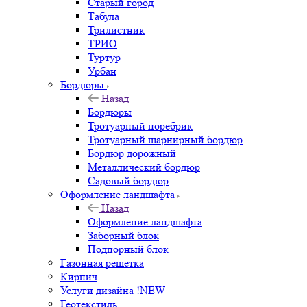
Старый город
Табула
Трилистник
ТРИО
Туртур
Урбан
Бордюры
Назад
Бордюры
Тротуарный поребрик
Тротуарный шарнирный бордюр
Бордюр дорожный
Металлический бордюр
Садовый бордюр
Оформление ландшафта
Назад
Оформление ландшафта
Заборный блок
Подпорный блок
Газонная решетка
Кирпич
Услуги дизайна !NEW
Геотекстиль