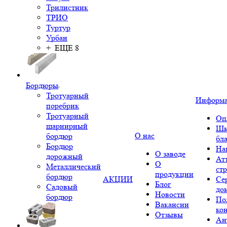
Трилистник
ТРИО
Туртур
Урбан
+ ЕЩЕ 8
Бордюры
Тротуарный
Информ
поребрик
Тротуарный
Оп
шарнирный
Шк
О нас
бордюр
бл
Бордюр
На
О заводе
дорожный
Ат
О
Металлический
ст
продукции
бордюр
АКЦИИ
Се
Блог
Садовый
до
Новости
бордюр
По
Вакансии
ко
Отзывы
Ан