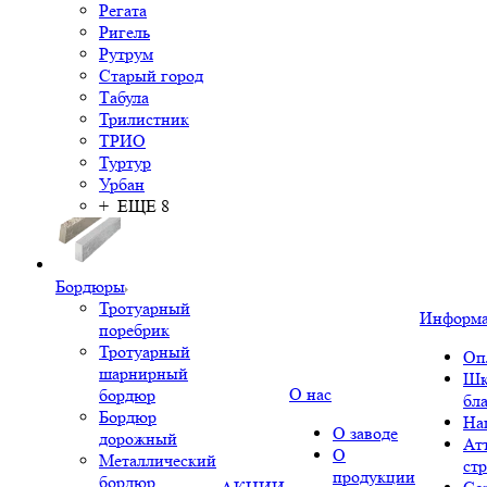
Регата
Ригель
Рутрум
Старый город
Табула
Трилистник
ТРИО
Туртур
Урбан
+ ЕЩЕ 8
Бордюры
Тротуарный
Информ
поребрик
Тротуарный
Оп
шарнирный
Шк
О нас
бордюр
бл
Бордюр
На
О заводе
дорожный
Ат
О
Металлический
ст
продукции
бордюр