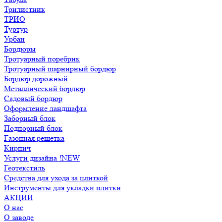
Трилистник
ТРИО
Туртур
Урбан
Бордюры
Тротуарный поребрик
Тротуарный шарнирный бордюр
Бордюр дорожный
Металлический бордюр
Садовый бордюр
Оформление ландшафта
Заборный блок
Подпорный блок
Газонная решетка
Кирпич
Услуги дизайна !NEW
Геотекстиль
Средства для ухода за плиткой
Инструменты для укладки плитки
АКЦИИ
О нас
О заводе