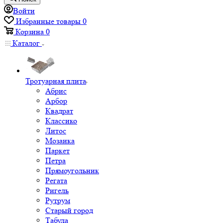
Войти
Избранные товары
0
Корзина
0
Каталог
Тротуарная плита
Абрис
Арбор
Квадрат
Классико
Литос
Мозаика
Паркет
Петра
Прямоугольник
Регата
Ригель
Рутрум
Старый город
Табула