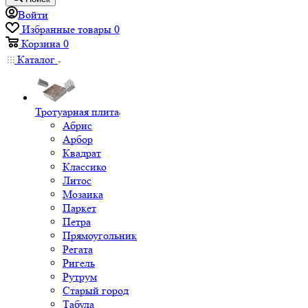
Войти
Избранные товары
0
Корзина
0
Каталог
Тротуарная плита
Абрис
Арбор
Квадрат
Классико
Литос
Мозаика
Паркет
Петра
Прямоугольник
Регата
Ригель
Рутрум
Старый город
Табула