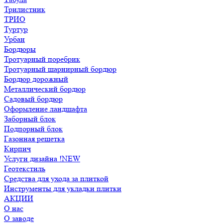
Трилистник
ТРИО
Туртур
Урбан
Бордюры
Тротуарный поребрик
Тротуарный шарнирный бордюр
Бордюр дорожный
Металлический бордюр
Садовый бордюр
Оформление ландшафта
Заборный блок
Подпорный блок
Газонная решетка
Кирпич
Услуги дизайна !NEW
Геотекстиль
Средства для ухода за плиткой
Инструменты для укладки плитки
АКЦИИ
О нас
О заводе