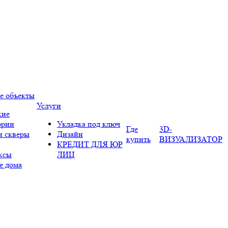
е объекты
Услуги
кие
ории
Укладка под ключ
Где
3D-
и скверы
Дизайн
купить
ВИЗУАЛИЗАТОР
КРЕДИТ ДЛЯ ЮР
ксы
ЛИЦ
е дома