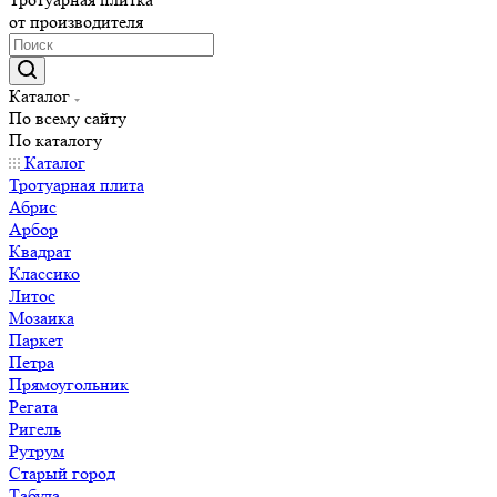
от производителя
Каталог
По всему сайту
По каталогу
Каталог
Тротуарная плита
Абрис
Арбор
Квадрат
Классико
Литос
Мозаика
Паркет
Петра
Прямоугольник
Регата
Ригель
Рутрум
Старый город
Табула