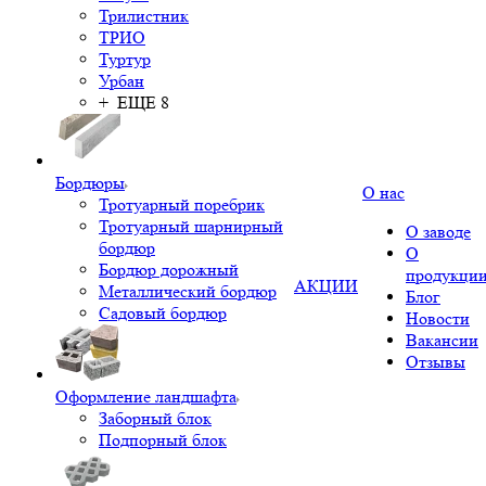
Трилистник
ТРИО
Туртур
Урбан
+ ЕЩЕ 8
Бордюры
О нас
Тротуарный поребрик
Тротуарный шарнирный
О заводе
бордюр
О
Бордюр дорожный
продукци
АКЦИИ
Металлический бордюр
Блог
Садовый бордюр
Новости
Вакансии
Отзывы
Оформление ландшафта
Заборный блок
Подпорный блок