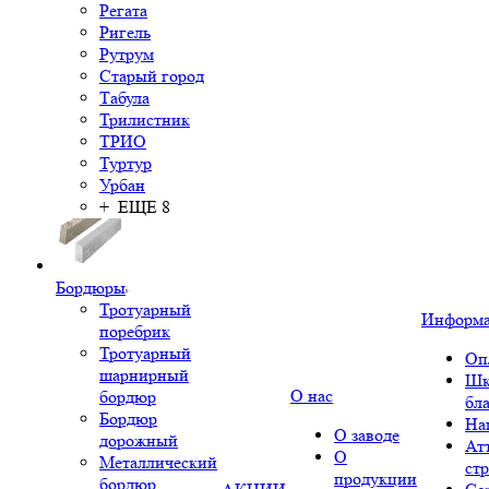
Регата
Ригель
Рутрум
Старый город
Табула
Трилистник
ТРИО
Туртур
Урбан
+ ЕЩЕ 8
Бордюры
Тротуарный
Информ
поребрик
Тротуарный
Оп
шарнирный
Шк
О нас
бордюр
бл
Бордюр
На
О заводе
дорожный
Ат
О
Металлический
ст
продукции
бордюр