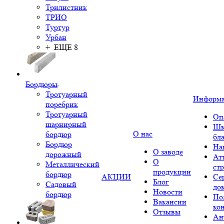
Трилистник
ТРИО
Туртур
Урбан
+ ЕЩЕ 8
Бордюры
Тротуарный
Информ
поребрик
Тротуарный
Оп
шарнирный
Шк
О нас
бордюр
бл
Бордюр
На
О заводе
дорожный
Ат
О
Металлический
ст
продукции
бордюр
АКЦИИ
Се
Блог
Садовый
до
Новости
бордюр
По
Вакансии
ко
Отзывы
Ан