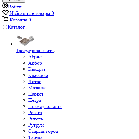
Войти
Избранные товары
0
Корзина
0
Каталог
Тротуарная плита
Абрис
Арбор
Квадрат
Классико
Литос
Мозаика
Паркет
Петра
Прямоугольник
Регата
Ригель
Рутрум
Старый город
Табула