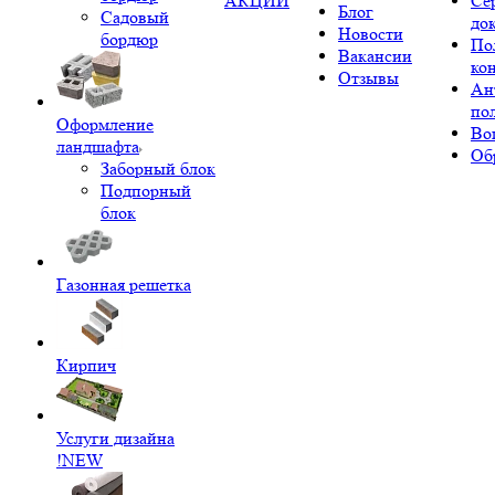
АКЦИИ
Се
Блог
Садовый
до
Новости
бордюр
По
Вакансии
ко
Отзывы
Ан
по
Оформление
Во
ландшафта
Об
Заборный блок
Подпорный
блок
Газонная решетка
Кирпич
Услуги дизайна
!NEW