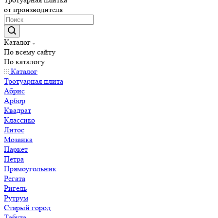
от производителя
Каталог
По всему сайту
По каталогу
Каталог
Тротуарная плита
Абрис
Арбор
Квадрат
Классико
Литос
Мозаика
Паркет
Петра
Прямоугольник
Регата
Ригель
Рутрум
Старый город
Табула