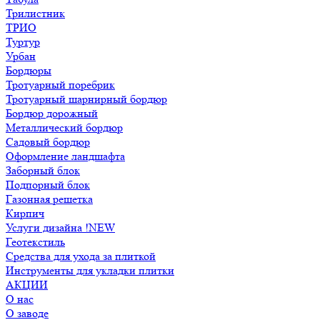
Трилистник
ТРИО
Туртур
Урбан
Бордюры
Тротуарный поребрик
Тротуарный шарнирный бордюр
Бордюр дорожный
Металлический бордюр
Садовый бордюр
Оформление ландшафта
Заборный блок
Подпорный блок
Газонная решетка
Кирпич
Услуги дизайна !NEW
Геотекстиль
Средства для ухода за плиткой
Инструменты для укладки плитки
АКЦИИ
О нас
О заводе