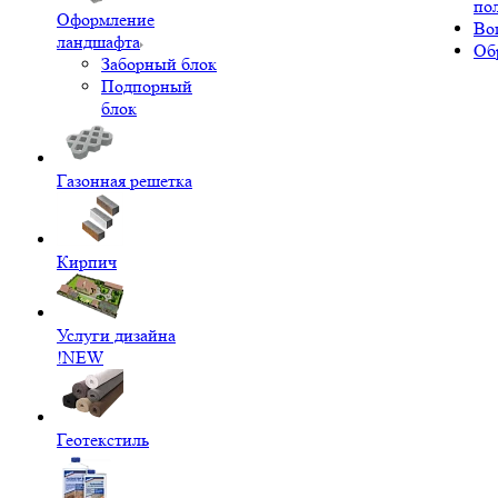
по
Оформление
Во
ландшафта
Об
Заборный блок
Подпорный
блок
Газонная решетка
Кирпич
Услуги дизайна
!NEW
Геотекстиль