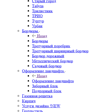
Старый город
Табула
Трилистник
ТРИО
Туртур
Урбан
Бордюры
Назад
Бордюры
Тротуарный поребрик
Тротуарный шарнирный бордюр
Бордюр дорожный
Металлический бордюр
Садовый бордюр
Оформление ландшафта
Назад
Оформление ландшафта
Заборный блок
Подпорный блок
Газонная решетка
Кирпич
Услуги дизайна !NEW
Геотекстиль