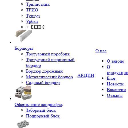
Трилистник
ТРИО
Туртур
Урбан
+ ЕЩЕ 8
Бордюры
О нас
Тротуарный поребрик
Тротуарный шарнирный
О заводе
бордюр
О
Бордюр дорожный
продукци
АКЦИИ
Металлический бордюр
Блог
Садовый бордюр
Новости
Вакансии
Отзывы
Оформление ландшафта
Заборный блок
Подпорный блок