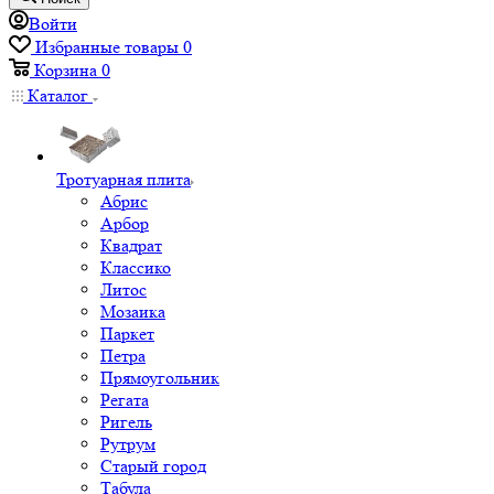
Войти
Избранные товары
0
Корзина
0
Каталог
Тротуарная плита
Абрис
Арбор
Квадрат
Классико
Литос
Мозаика
Паркет
Петра
Прямоугольник
Регата
Ригель
Рутрум
Старый город
Табула