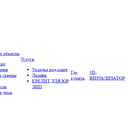
е объекты
Услуги
кие
ории
Укладка под ключ
Где
3D-
и скверы
Дизайн
купить
ВИЗУАЛИЗАТОР
КРЕДИТ ДЛЯ ЮР
ксы
ЛИЦ
е дома