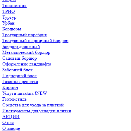
Трилистник
ТРИО
Туртур
Урбан
Бордюры
Тротуарный поребрик
Тротуарный шарнирный бордюр
Бордюр дорожный
Металлический бордюр
Садовый бордюр
Оформление ландшафта
Заборный блок
Подпорный блок
Газонная решетка
Кирпич
Услуги дизайна !NEW
Геотекстиль
Средства для ухода за плиткой
Инструменты для укладки плитки
АКЦИИ
О нас
О заводе