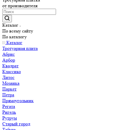
от производителя
Каталог
По всему сайту
По каталогу
Каталог
Тротуарная плита
Абрис
Арбор
Квадрат
Классико
Литос
Мозаика
Паркет
Петра
Прямоугольник
Регата
Ригель
Рутрум
Старый город
Табула