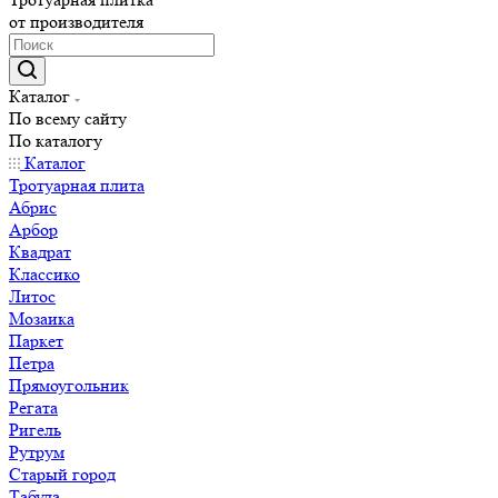
от производителя
Каталог
По всему сайту
По каталогу
Каталог
Тротуарная плита
Абрис
Арбор
Квадрат
Классико
Литос
Мозаика
Паркет
Петра
Прямоугольник
Регата
Ригель
Рутрум
Старый город
Табула