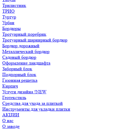
Трилистник
ТРИО
Туртур
Урбан
Бордюры
Тротуарный поребрик
Тротуарный шарнирный бордюр
Бордюр дорожный
Металлический бордюр
Садовый бордюр
Оформление ландшафта
Заборный блок
Подпорный блок
Газонная решетка
Кирпич
Услуги дизайна !NEW
Геотекстиль
Средства для ухода за плиткой
Инструменты для укладки плитки
АКЦИИ
О нас
О заводе