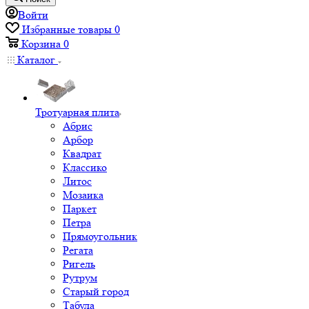
Войти
Избранные товары
0
Корзина
0
Каталог
Тротуарная плита
Абрис
Арбор
Квадрат
Классико
Литос
Мозаика
Паркет
Петра
Прямоугольник
Регата
Ригель
Рутрум
Старый город
Табула