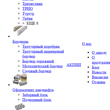
Трилистник
ТРИО
Туртур
Урбан
+ ЕЩЕ 8
Бордюры
О нас
Тротуарный поребрик
Тротуарный шарнирный
О заводе
бордюр
О
Бордюр дорожный
продукци
АКЦИИ
Металлический бордюр
Блог
Садовый бордюр
Новости
Вакансии
Отзывы
Оформление ландшафта
Заборный блок
Подпорный блок