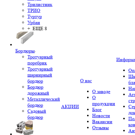
Трилистник
ТРИО
Туртур
Урбан
+ ЕЩЕ 8
Бордюры
Тротуарный
Информ
поребрик
Тротуарный
Оп
шарнирный
Шк
О нас
бордюр
бл
Бордюр
На
О заводе
дорожный
Ат
О
Металлический
ст
продукции
бордюр
АКЦИИ
Се
Блог
Садовый
до
Новости
бордюр
По
Вакансии
ко
Отзывы
Ан