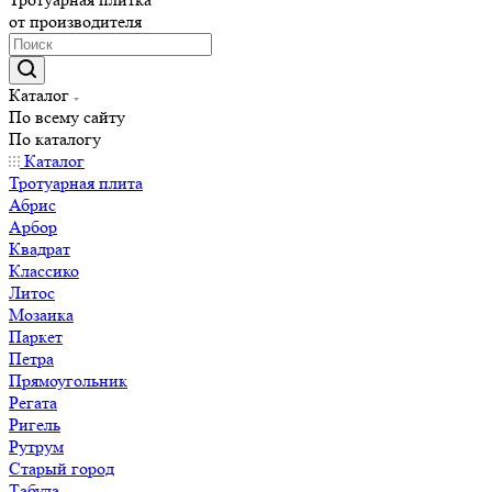
от производителя
Каталог
По всему сайту
По каталогу
Каталог
Тротуарная плита
Абрис
Арбор
Квадрат
Классико
Литос
Мозаика
Паркет
Петра
Прямоугольник
Регата
Ригель
Рутрум
Старый город
Табула