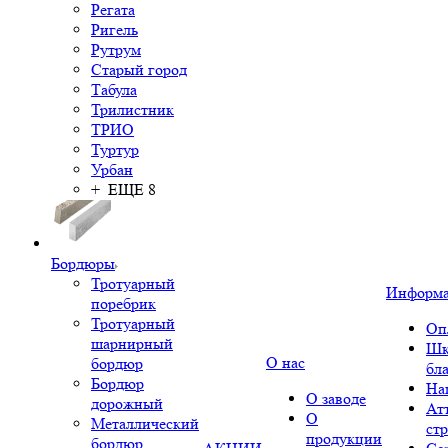
Регата
Ригель
Рутрум
Старый город
Табула
Трилистник
ТРИО
Туртур
Урбан
+ ЕЩЕ 8
Бордюры
Тротуарный
Информ
поребрик
Тротуарный
Оп
шарнирный
Шк
О нас
бордюр
бл
Бордюр
На
О заводе
дорожный
Ат
О
Металлический
ст
продукции
бордюр