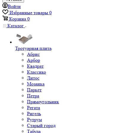
Войти
Избранные товары
0
Корзина
0
Каталог
Тротуарная плита
Абрис
Арбор
Квадрат
Классико
Литос
Мозаика
Паркет
Петра
Прямоугольник
Регата
Ригель
Рутрум
Старый город
Табула