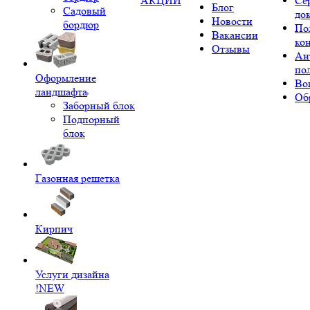
АКЦИИ
Се
Блог
Садовый
до
Новости
бордюр
По
Вакансии
ко
Отзывы
Ан
по
Оформление
Во
ландшафта
Об
Заборный блок
Подпорный
блок
Газонная решетка
Кирпич
Услуги дизайна
!NEW