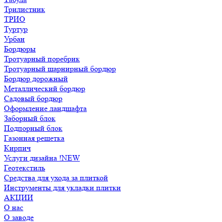
Трилистник
ТРИО
Туртур
Урбан
Бордюры
Тротуарный поребрик
Тротуарный шарнирный бордюр
Бордюр дорожный
Металлический бордюр
Садовый бордюр
Оформление ландшафта
Заборный блок
Подпорный блок
Газонная решетка
Кирпич
Услуги дизайна !NEW
Геотекстиль
Средства для ухода за плиткой
Инструменты для укладки плитки
АКЦИИ
О нас
О заводе