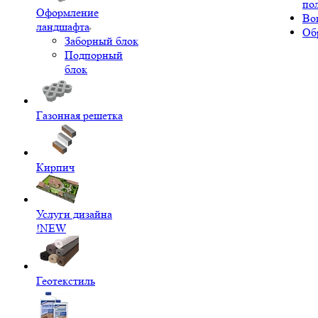
по
Оформление
Во
ландшафта
Об
Заборный блок
Подпорный
блок
Газонная решетка
Кирпич
Услуги дизайна
!NEW
Геотекстиль