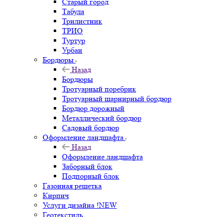
Старый город
Табула
Трилистник
ТРИО
Туртур
Урбан
Бордюры
Назад
Бордюры
Тротуарный поребрик
Тротуарный шарнирный бордюр
Бордюр дорожный
Металлический бордюр
Садовый бордюр
Оформление ландшафта
Назад
Оформление ландшафта
Заборный блок
Подпорный блок
Газонная решетка
Кирпич
Услуги дизайна !NEW
Геотекстиль