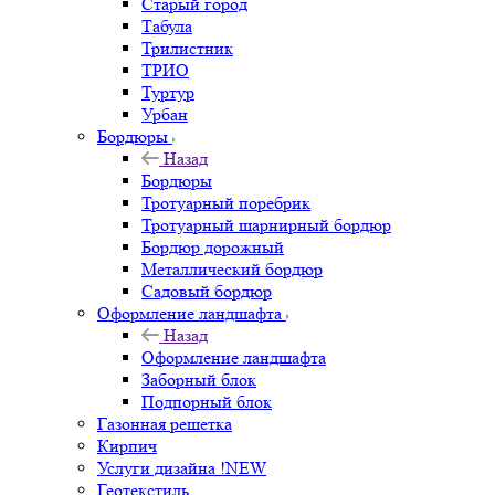
Старый город
Табула
Трилистник
ТРИО
Туртур
Урбан
Бордюры
Назад
Бордюры
Тротуарный поребрик
Тротуарный шарнирный бордюр
Бордюр дорожный
Металлический бордюр
Садовый бордюр
Оформление ландшафта
Назад
Оформление ландшафта
Заборный блок
Подпорный блок
Газонная решетка
Кирпич
Услуги дизайна !NEW
Геотекстиль