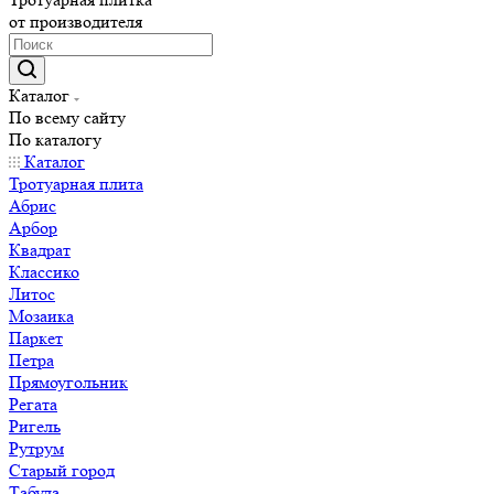
от производителя
Каталог
По всему сайту
По каталогу
Каталог
Тротуарная плита
Абрис
Арбор
Квадрат
Классико
Литос
Мозаика
Паркет
Петра
Прямоугольник
Регата
Ригель
Рутрум
Старый город
Табула