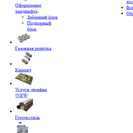
по
Оформление
Во
ландшафта
Об
Заборный блок
Подпорный
блок
Газонная решетка
Кирпич
Услуги дизайна
!NEW
Геотекстиль