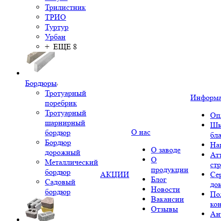
Трилистник
ТРИО
Туртур
Урбан
+ ЕЩЕ 8
Бордюры
Тротуарный
Информ
поребрик
Тротуарный
Оп
шарнирный
Шк
О нас
бордюр
бл
Бордюр
На
О заводе
дорожный
Ат
О
Металлический
ст
продукции
бордюр
АКЦИИ
Се
Блог
Садовый
до
Новости
бордюр
По
Вакансии
ко
Отзывы
Ан