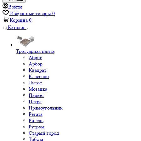
Войти
Избранные товары
0
Корзина
0
Каталог
Тротуарная плита
Абрис
Арбор
Квадрат
Классико
Литос
Мозаика
Паркет
Петра
Прямоугольник
Регата
Ригель
Рутрум
Старый город
Табула