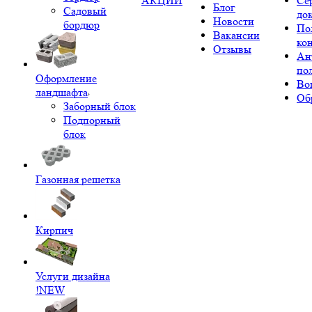
АКЦИИ
Се
Блог
Садовый
до
Новости
бордюр
По
Вакансии
ко
Отзывы
Ан
по
Оформление
Во
ландшафта
Об
Заборный блок
Подпорный
блок
Газонная решетка
Кирпич
Услуги дизайна
!NEW