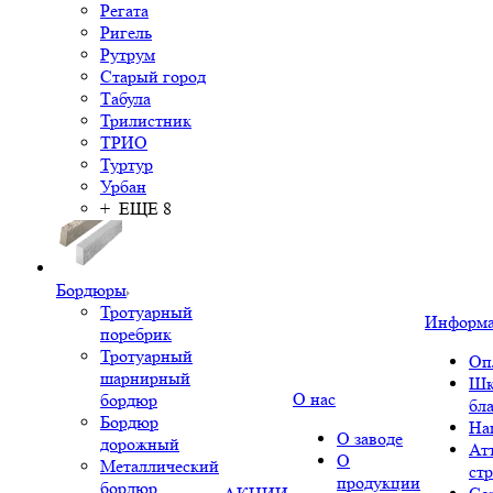
Регата
Ригель
Рутрум
Старый город
Табула
Трилистник
ТРИО
Туртур
Урбан
+ ЕЩЕ 8
Бордюры
Тротуарный
Информ
поребрик
Тротуарный
Оп
шарнирный
Шк
О нас
бордюр
бл
Бордюр
На
О заводе
дорожный
Ат
О
Металлический
ст
продукции
бордюр