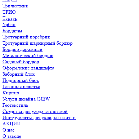
Трилистник
ТРИО
Туртур
Урбан
Бордюры
Тротуарный поребрик
Тротуарный шарнирный бордюр
Бордюр дорожный
Металлический бордюр
Садовый бордюр
Оформление ландшафта
Заборный блок
Подпорный блок
Газонная решетка
Кирпич
Услуги дизайна !NEW
Геотекстиль
Средства для ухода за плиткой
Инструменты для укладки плитки
АКЦИИ
О нас
О заводе