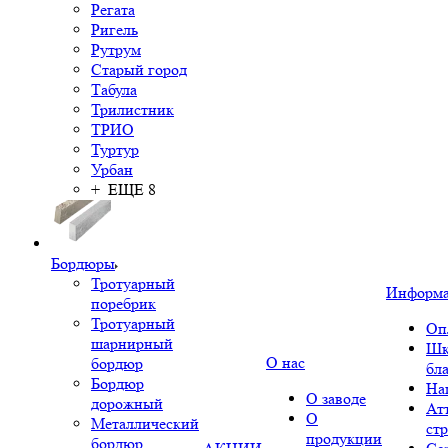
Регата
Ригель
Рутрум
Старый город
Табула
Трилистник
ТРИО
Туртур
Урбан
+ ЕЩЕ 8
Бордюры
Тротуарный
Информ
поребрик
Тротуарный
Оп
шарнирный
Шк
О нас
бордюр
бл
Бордюр
На
О заводе
дорожный
Ат
О
Металлический
ст
продукции
бордюр