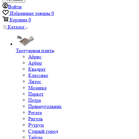
Войти
Избранные товары
0
Корзина
0
Каталог
Тротуарная плита
Абрис
Арбор
Квадрат
Классико
Литос
Мозаика
Паркет
Петра
Прямоугольник
Регата
Ригель
Рутрум
Старый город
Табула