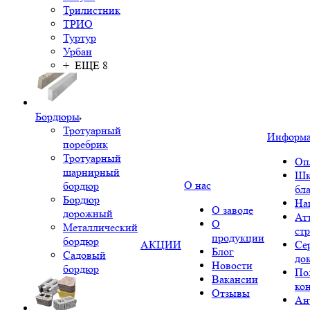
Трилистник
ТРИО
Туртур
Урбан
+ ЕЩЕ 8
Бордюры
Тротуарный
Информ
поребрик
Тротуарный
Оп
шарнирный
Шк
О нас
бордюр
бл
Бордюр
На
О заводе
дорожный
Ат
О
Металлический
ст
продукции
бордюр
АКЦИИ
Се
Блог
Садовый
до
Новости
бордюр
По
Вакансии
ко
Отзывы
Ан