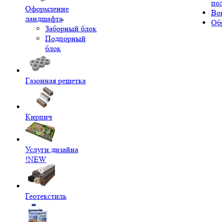
по
Оформление
Во
ландшафта
Об
Заборный блок
Подпорный
блок
Газонная решетка
Кирпич
Услуги дизайна
!NEW
Геотекстиль