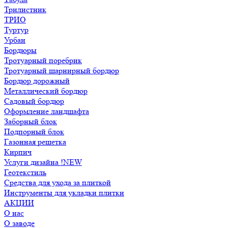
Трилистник
ТРИО
Туртур
Урбан
Бордюры
Тротуарный поребрик
Тротуарный шарнирный бордюр
Бордюр дорожный
Металлический бордюр
Садовый бордюр
Оформление ландшафта
Заборный блок
Подпорный блок
Газонная решетка
Кирпич
Услуги дизайна !NEW
Геотекстиль
Средства для ухода за плиткой
Инструменты для укладки плитки
АКЦИИ
О нас
О заводе