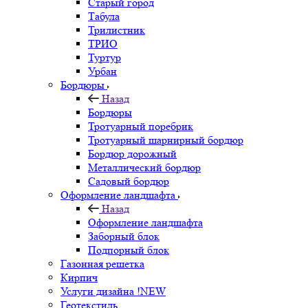
Старый город
Табула
Трилистник
ТРИО
Туртур
Урбан
Бордюры
Назад
Бордюры
Тротуарный поребрик
Тротуарный шарнирный бордюр
Бордюр дорожный
Металлический бордюр
Садовый бордюр
Оформление ландшафта
Назад
Оформление ландшафта
Заборный блок
Подпорный блок
Газонная решетка
Кирпич
Услуги дизайна !NEW
Геотекстиль