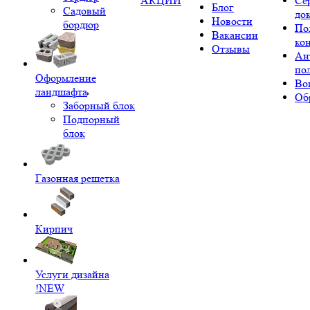
АКЦИИ
Се
Блог
Садовый
до
Новости
бордюр
По
Вакансии
ко
Отзывы
Ан
по
Оформление
Во
ландшафта
Об
Заборный блок
Подпорный
блок
Газонная решетка
Кирпич
Услуги дизайна
!NEW