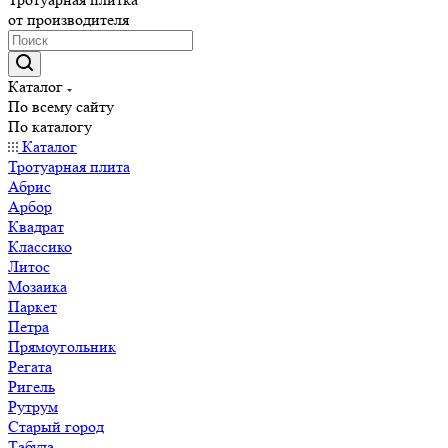
от производителя
Каталог
По всему сайту
По каталогу
Каталог
Тротуарная плита
Абрис
Арбор
Квадрат
Классико
Литос
Мозаика
Паркет
Петра
Прямоугольник
Регата
Ригель
Рутрум
Старый город
Табула