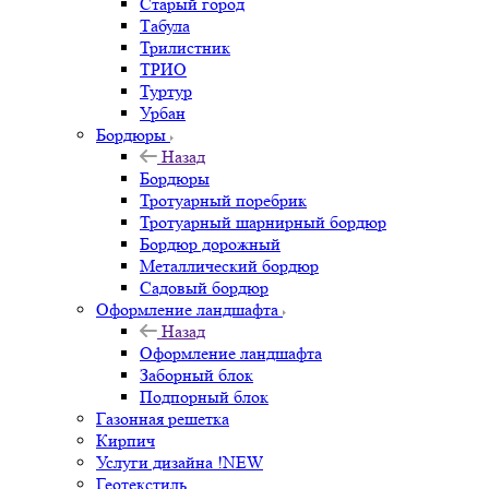
Старый город
Табула
Трилистник
ТРИО
Туртур
Урбан
Бордюры
Назад
Бордюры
Тротуарный поребрик
Тротуарный шарнирный бордюр
Бордюр дорожный
Металлический бордюр
Садовый бордюр
Оформление ландшафта
Назад
Оформление ландшафта
Заборный блок
Подпорный блок
Газонная решетка
Кирпич
Услуги дизайна !NEW
Геотекстиль