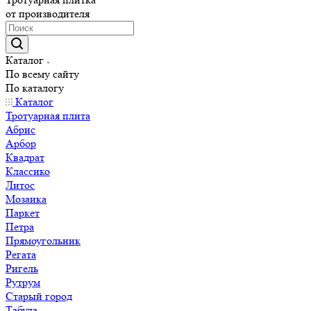
от производителя
Каталог
По всему сайту
По каталогу
Каталог
Тротуарная плита
Абрис
Арбор
Квадрат
Классико
Литос
Мозаика
Паркет
Петра
Прямоугольник
Регата
Ригель
Рутрум
Старый город
Табула