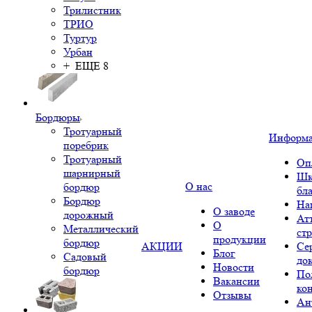
Трилистник
ТРИО
Туртур
Урбан
+ ЕЩЕ 8
Бордюры
Тротуарный
Информ
поребрик
Тротуарный
Оп
шарнирный
Шк
О нас
бордюр
бл
Бордюр
На
О заводе
дорожный
Ат
О
Металлический
ст
продукции
бордюр
АКЦИИ
Се
Блог
Садовый
до
Новости
бордюр
По
Вакансии
ко
Отзывы
Ан