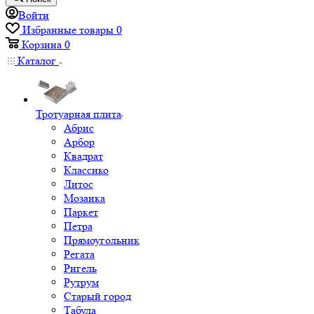
Войти
Избранные товары
0
Корзина
0
Каталог
Тротуарная плита
Абрис
Арбор
Квадрат
Классико
Литос
Мозаика
Паркет
Петра
Прямоугольник
Регата
Ригель
Рутрум
Старый город
Табула