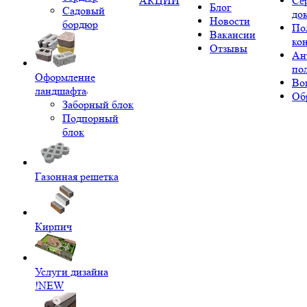
АКЦИИ
Се
Блог
Садовый
до
Новости
бордюр
По
Вакансии
ко
Отзывы
Ан
по
Оформление
Во
ландшафта
Об
Заборный блок
Подпорный
блок
Газонная решетка
Кирпич
Услуги дизайна
!NEW