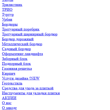
Трилистник
ТРИО
Туртур
Урбан
Бордюры
Тротуарный поребрик
Тротуарный шарнирный бордюр
Бордюр дорожный
Металлический бордюр
Садовый бордюр
Оформление ландшафта
Заборный блок
Подпорный блок
Газонная решетка
Кирпич
Услуги дизайна !NEW
Геотекстиль
Средства для ухода за плиткой
Инструменты для укладки плитки
АКЦИИ
О нас
О заводе