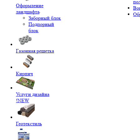
по
Оформление
Во
ландшафта
Об
Заборный блок
Подпорный
блок
Газонная решетка
Кирпич
Услуги дизайна
!NEW
Геотекстиль