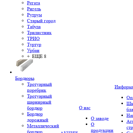
Регата
Ригель
Рутрум
Старый город
Табула
Трилистник
ТРИО
Туртур
Урбан
+ ЕЩЕ 8
Бордюры
Тротуарный
Информ
поребрик
Тротуарный
Оп
шарнирный
Шк
О нас
бордюр
бл
Бордюр
На
О заводе
дорожный
Ат
О
Металлический
ст
продукции
бордюр