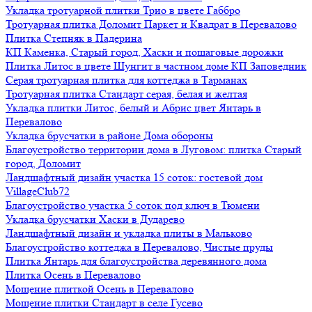
Укладка тротуарной плитки Трио в цвете Габбро
Тротуарная плитка Доломит Паркет и Квадрат в Перевалово
Плитка Степняк в Падерина
КП Каменка, Старый город, Хаски и пошаговые дорожки
Плитка Литос в цвете Шунгит в частном доме КП Заповедник
Серая тротуарная плитка для коттеджа в Тарманах
Тротуарная плитка Стандарт серая, белая и желтая
Укладка плитки Литос, белый и Абрис цвет Янтарь в
Перевалово
Укладка брусчатки в районе Дома обороны
Благоустройство территории дома в Луговом: плитка Старый
город, Доломит
Ландшафтный дизайн участка 15 соток: гостевой дом
VillageClub72
Благоустройство участка 5 соток под ключ в Тюмени
Укладка брусчатки Хаски в Дударево
Ландшафтный дизайн и укладка плиты в Мальково
Благоустройство коттеджа в Перевалово, Чистые пруды
Плитка Янтарь для благоустройства деревянного дома
Плитка Осень в Перевалово
Мощение плиткой Осень в Перевалово
Мощение плитки Стандарт в селе Гусево