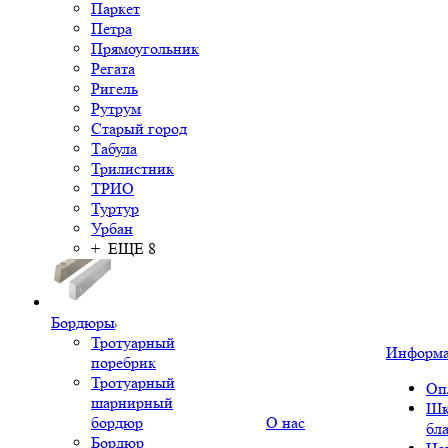
Паркет
Петра
Прямоугольник
Регата
Ригель
Рутрум
Старый город
Табула
Трилистник
ТРИО
Туртур
Урбан
+ ЕЩЕ 8
Бордюры
Тротуарный
Информ
поребрик
Тротуарный
Оп
шарнирный
Шк
бордюр
О нас
бл
Бордюр