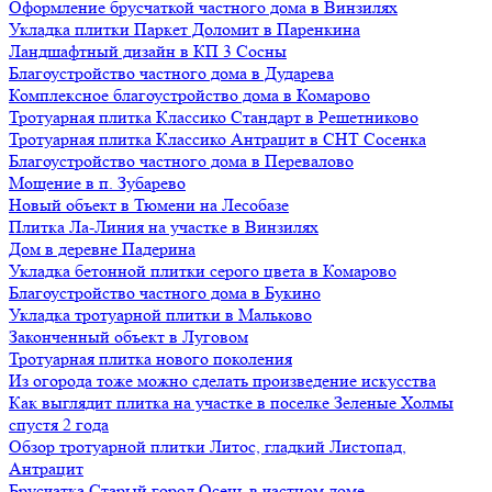
Оформление брусчаткой частного дома в Винзилях
Укладка плитки Паркет Доломит в Паренкина
Ландшафтный дизайн в КП 3 Сосны
Благоустройство частного дома в Дударева
Комплексное благоустройство дома в Комарово
Тротуарная плитка Классико Стандарт в Решетниково
Тротуарная плитка Классико Антрацит в СНТ Сосенка
Благоустройство частного дома в Перевалово
Мощение в п. Зубарево
Новый объект в Тюмени на Лесобазе
Плитка Ла-Линия на участке в Винзилях
Дом в деревне Падерина
Укладка бетонной плитки серого цвета в Комарово
Благоустройство частного дома в Букино
Укладка тротуарной плитки в Мальково
Законченный объект в Луговом
Тротуарная плитка нового поколения
Из огорода тоже можно сделать произведение искусства
Как выглядит плитка на участке в поселке Зеленые Холмы
спустя 2 года
Обзор тротуарной плитки Литос, гладкий Листопад,
Антрацит
Брусчатка Старый город Осень в частном доме