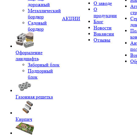
На
О заводе
дорожный
Ат
О
Металлический
ст
продукции
бордюр
АКЦИИ
Се
Блог
Садовый
до
Новости
бордюр
По
Вакансии
ко
Отзывы
Ан
по
Оформление
Во
ландшафта
Об
Заборный блок
Подпорный
блок
Газонная решетка
Кирпич