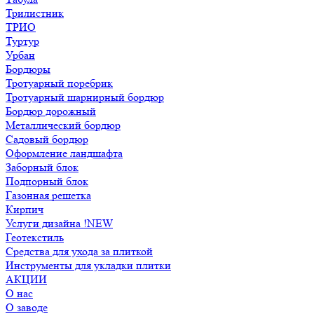
Трилистник
ТРИО
Туртур
Урбан
Бордюры
Тротуарный поребрик
Тротуарный шарнирный бордюр
Бордюр дорожный
Металлический бордюр
Садовый бордюр
Оформление ландшафта
Заборный блок
Подпорный блок
Газонная решетка
Кирпич
Услуги дизайна !NEW
Геотекстиль
Средства для ухода за плиткой
Инструменты для укладки плитки
АКЦИИ
О нас
О заводе