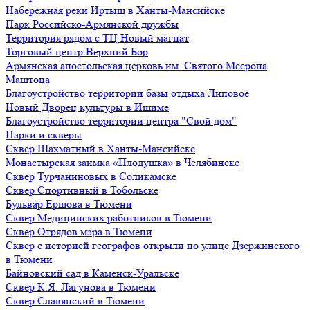
Набережная реки Иртыш в Ханты-Мансийске
Парк Российско-Армянской дружбы
Территория рядом с ТЦ Новый магнат
Торговый центр Верхний Бор
Армянская апостольская церковь им. Святого Месропа
Маштоца
Благоустройство территории базы отдыха Липовое
Нoвый Двoрeц культуры в Ишимe
Благоустройство территории центра "Свой дом"
Парки и скверы
Сквер Шахматный в Ханты-Мансийске
Монастырская заимка «Плодушка» в Челябинске
Сквер Турчаниновых в Соликамске
Сквер Спортивный в Тобольске
Бульвар Ершова в Тюмени
Сквер Медицинских работников в Тюмени
Сквер Отрядов мэра в Тюмени
Сквер с историей географов открыли по улице Дзержинского
в Тюмени
Байновский сад в Каменск-Уральске
Сквер К.Я. Лагунова в Тюмени
Сквер Славянский в Тюмени