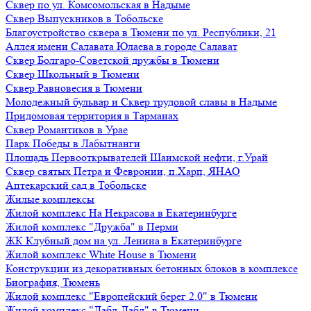
Сквер по ул. Комсомольская в Надыме
Сквер Выпускников в Тобольске
Благоустройство сквера в Тюмени по ул. Республики, 21
Аллея имени Салавата Юлаева в городе Салават
Сквер Болгаро-Советской дружбы в Тюмени
Сквер Школьный в Тюмени
Сквер Равновесия в Тюмени
Молодежный бульвар и Сквер трудовой славы в Надыме
Придомовая территория в Тарманах
Сквер Романтиков в Урае
Парк Победы в Лабытнанги
Площадь Первооткрывателей Шаимской нефти, г.Урай
Сквер святых Петра и Февронии, п.Харп, ЯНАО
Аптекарский сад в Тобольске
Жилые комплексы
Жилой комплекс На Некрасова в Екатеринбурге
Жилой комплекс "Дружба" в Перми
ЖК Клубный дом на ул. Ленина в Екатеринбурге
Жилой комплекс White House в Тюмени
Конструкции из декоративных бетонных блоков в комплексе
Биография, Тюмень
Жилой комплекс "Европейский берег 2.0" в Тюмени
Жилой комплекс "Дабл-Дабл" в Тюмени