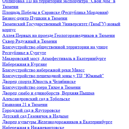
Облицовка ТЦ на территории экспоцентра "Свой дом" в
Тюмени
Площадь Победы в Саранске (Республика Мордовия)
Бизнес-центр Пушкин в Тюмени
Тюменский Государственный Университет (ТюмГУ) новый
корпус
Аллея Первых на проезде Геологоразведчиков в Тюмени
Сквер Радужный в Тюмени
Благоустройство общественной территории на улице
Республике в Сургуте
Макаровский мост, Атмофестиваль в Екатеринбурге
Набережная в Кургане
Благоустройство набережной реки Миасс
Благоустройство пешеходной зоны у ТЦ "Южный"
Дворец спорта Юность в Челябинске
Благоустройство озера Тихое в Тюмени
Дворец самбо и единоборств, Верхняя Пышма
Александровский сад в Тобольске
Гимназия 21 в Тюмени
Городской сад в Ялуторовске
Детский сад Газовичок в Надыме
Дворец культуры Железнодорожников в Екатеринбурге
Набережная в Нижневартовске