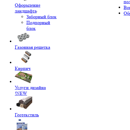
по
Оформление
Во
ландшафта
Об
Заборный блок
Подпорный
блок
Газонная решетка
Кирпич
Услуги дизайна
!NEW
Геотекстиль