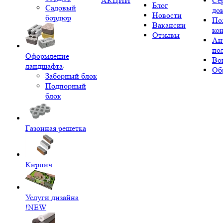
АКЦИИ
Се
Блог
Садовый
до
Новости
бордюр
По
Вакансии
ко
Отзывы
Ан
по
Оформление
Во
ландшафта
Об
Заборный блок
Подпорный
блок
Газонная решетка
Кирпич
Услуги дизайна
!NEW