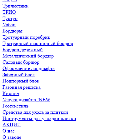
Трилистник
ТРИО
Туртур
Урбан
Бордюры
Тротуарный поребрик
Тротуарный шарнирный бордюр
Бордюр дорожный
Металлический бордюр
Садовый бордюр
Оформление ландшафта
Заборный блок
Подпорный блок
Газонная решетка
Кирпич
Услуги дизайна !NEW
Геотекстиль
Средства для ухода за плиткой
Инструменты для укладки плитки
АКЦИИ
О нас
О заводе