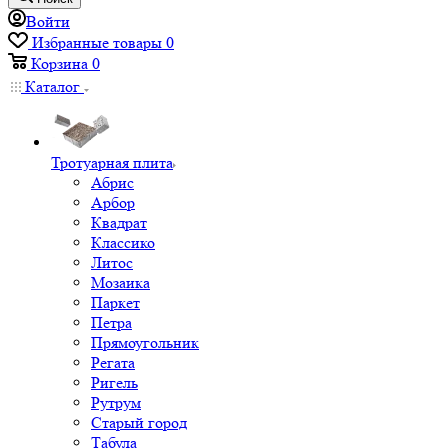
Войти
Избранные товары
0
Корзина
0
Каталог
Тротуарная плита
Абрис
Арбор
Квадрат
Классико
Литос
Мозаика
Паркет
Петра
Прямоугольник
Регата
Ригель
Рутрум
Старый город
Табула