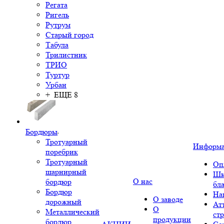
Регата
Ригель
Рутрум
Старый город
Табула
Трилистник
ТРИО
Туртур
Урбан
+ ЕЩЕ 8
Бордюры
Тротуарный
Информ
поребрик
Тротуарный
Оп
шарнирный
Шк
О нас
бордюр
бл
Бордюр
На
О заводе
дорожный
Ат
О
Металлический
ст
продукции
бордюр