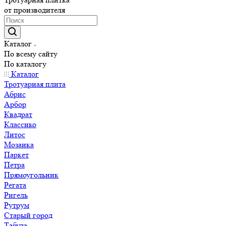
от производителя
Каталог
По всему сайту
По каталогу
Каталог
Тротуарная плита
Абрис
Арбор
Квадрат
Классико
Литос
Мозаика
Паркет
Петра
Прямоугольник
Регата
Ригель
Рутрум
Старый город
Табула