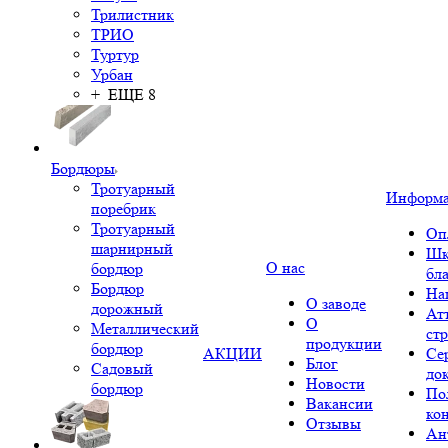
Трилистник
ТРИО
Туртур
Урбан
+ ЕЩЕ 8
Бордюры
Тротуарный
Информ
поребрик
Тротуарный
Оп
шарнирный
Шк
О нас
бордюр
бл
Бордюр
На
О заводе
дорожный
Ат
О
Металлический
ст
продукции
бордюр
АКЦИИ
Се
Блог
Садовый
до
Новости
бордюр
По
Вакансии
ко
Отзывы
Ан