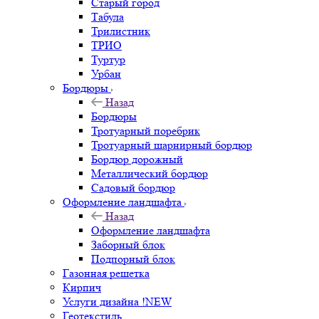
Старый город
Табула
Трилистник
ТРИО
Туртур
Урбан
Бордюры
Назад
Бордюры
Тротуарный поребрик
Тротуарный шарнирный бордюр
Бордюр дорожный
Металлический бордюр
Садовый бордюр
Оформление ландшафта
Назад
Оформление ландшафта
Заборный блок
Подпорный блок
Газонная решетка
Кирпич
Услуги дизайна !NEW
Геотекстиль