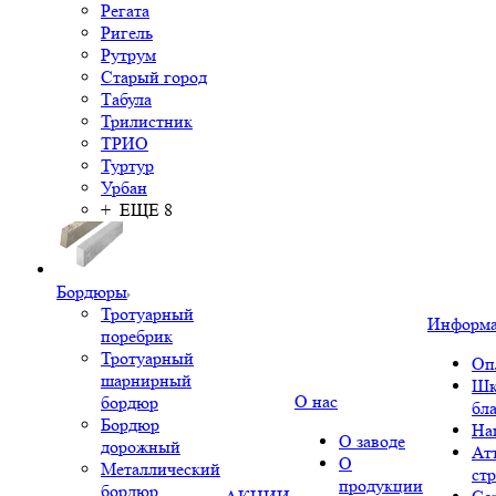
Регата
Ригель
Рутрум
Старый город
Табула
Трилистник
ТРИО
Туртур
Урбан
+ ЕЩЕ 8
Бордюры
Тротуарный
Информ
поребрик
Тротуарный
Оп
шарнирный
Шк
О нас
бордюр
бл
Бордюр
На
О заводе
дорожный
Ат
О
Металлический
ст
продукции
бордюр