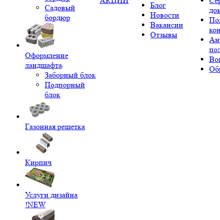
АКЦИИ
Се
Блог
Садовый
до
Новости
бордюр
По
Вакансии
ко
Отзывы
Ан
по
Оформление
Во
ландшафта
Об
Заборный блок
Подпорный
блок
Газонная решетка
Кирпич
Услуги дизайна
!NEW