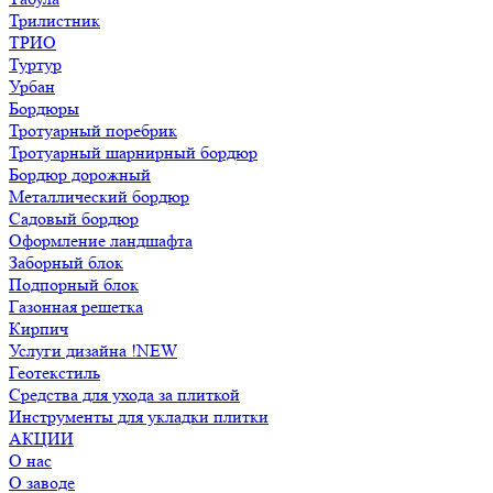
Трилистник
ТРИО
Туртур
Урбан
Бордюры
Тротуарный поребрик
Тротуарный шарнирный бордюр
Бордюр дорожный
Металлический бордюр
Садовый бордюр
Оформление ландшафта
Заборный блок
Подпорный блок
Газонная решетка
Кирпич
Услуги дизайна !NEW
Геотекстиль
Средства для ухода за плиткой
Инструменты для укладки плитки
АКЦИИ
О нас
О заводе