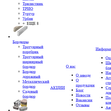
Трилистник
ТРИО
Туртур
Урбан
+ ЕЩЕ 8
Бордюры
Тротуарный
Информ
поребрик
Тротуарный
Оп
шарнирный
Шк
О нас
бордюр
бл
Бордюр
На
О заводе
дорожный
Ат
О
Металлический
ст
продукции
бордюр
АКЦИИ
Се
Блог
Садовый
до
Новости
бордюр
По
Вакансии
ко
Отзывы
Ан