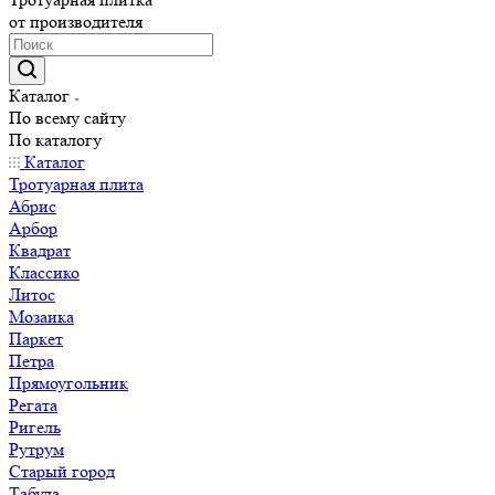
от производителя
Каталог
По всему сайту
По каталогу
Каталог
Тротуарная плита
Абрис
Арбор
Квадрат
Классико
Литос
Мозаика
Паркет
Петра
Прямоугольник
Регата
Ригель
Рутрум
Старый город
Табула