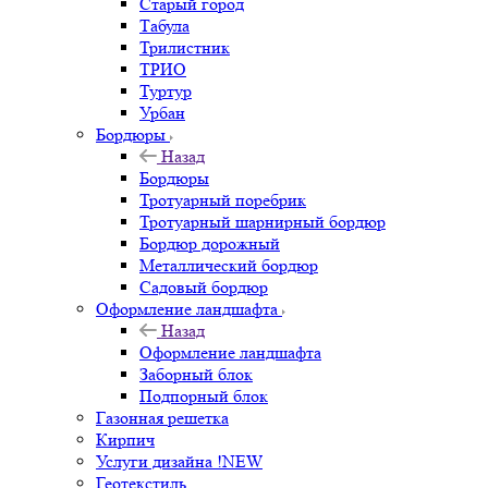
Старый город
Табула
Трилистник
ТРИО
Туртур
Урбан
Бордюры
Назад
Бордюры
Тротуарный поребрик
Тротуарный шарнирный бордюр
Бордюр дорожный
Металлический бордюр
Садовый бордюр
Оформление ландшафта
Назад
Оформление ландшафта
Заборный блок
Подпорный блок
Газонная решетка
Кирпич
Услуги дизайна !NEW
Геотекстиль