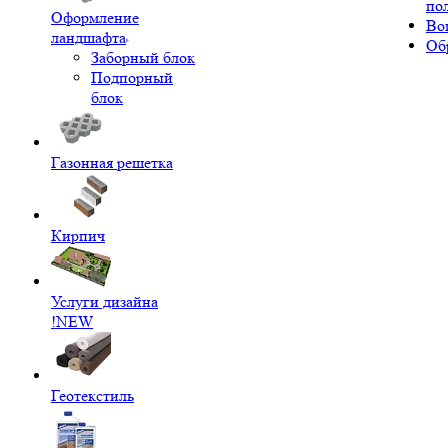
по
Оформление
Во
ландшафта
Об
Заборный блок
Подпорный
блок
Газонная решетка
Кирпич
Услуги дизайна
!NEW
Геотекстиль