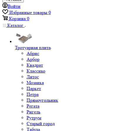
Войти
Избранные товары
0
Корзина
0
Каталог
Тротуарная плита
Абрис
Арбор
Квадрат
Классико
Литос
Мозаика
Паркет
Петра
Прямоугольник
Регата
Ригель
Рутрум
Старый город
Табула