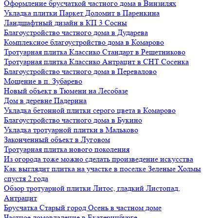
Оформление брусчаткой частного дома в Винзилях
Укладка плитки Паркет Доломит в Паренкина
Ландшафтный дизайн в КП 3 Сосны
Благоустройство частного дома в Дударева
Комплексное благоустройство дома в Комарово
Тротуарная плитка Классико Стандарт в Решетниково
Тротуарная плитка Классико Антрацит в СНТ Сосенка
Благоустройство частного дома в Перевалово
Мощение в п. Зубарево
Новый объект в Тюмени на Лесобазе
Дом в деревне Падерина
Укладка бетонной плитки серого цвета в Комарово
Благоустройство частного дома в Букино
Укладка тротуарной плитки в Мальково
Законченный объект в Луговом
Тротуарная плитка нового поколения
Из огорода тоже можно сделать произведение искусства
Как выглядит плитка на участке в поселке Зеленые Холмы
спустя 2 года
Обзор тротуарной плитки Литос, гладкий Листопад,
Антрацит
Брусчатка Старый город Осень в частном доме
Частное домовладение в Екатеринбурге