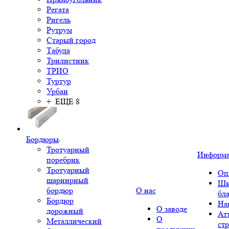
Регата
Ригель
Рутрум
Старый город
Табула
Трилистник
ТРИО
Туртур
Урбан
+ ЕЩЕ 8
Бордюры
Тротуарный
Информ
поребрик
Тротуарный
Оп
шарнирный
Шк
бордюр
О нас
бл
Бордюр
На
О заводе
дорожный
Ат
О
Металлический
ст