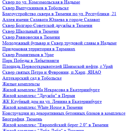
Сквер по ул. Комсомольская в Надыме
Сквер Выпускников в Тобольске
Благоустройство сквера в Тюмени по ул. Республики, 21
Аллея имени Салавата Юлаева в городе Салават
Сквер Болгаро-Советской дружбы в Тюмени
Сквер Школьный в Тюмени
Сквер Равновесия в Тюмени
Молодежный бульвар и Сквер трудовой славы в Надыме
Придомовая территория в Тарманах
Сквер Романтиков в Урае
Парк Победы в Лабытнанги
Площадь Первооткрывателей Шаимской нефти, г.Урай
Сквер святых Петра и Февронии, п.Харп, ЯНАО
Аптекарский сад в Тобольске
Жилые комплексы
Жилой комплекс На Некрасова в Екатеринбурге
Жилой комплекс "Дружба" в Перми
ЖК Клубный дом на ул. Ленина в Екатеринбурге
Жилой комплекс White House в Тюмени
Конструкции из декоративных бетонных блоков в комплексе
Биография, Тюмень
Жилой комплекс "Европейский берег 2.0" в Тюмени
Жилой комплекс "Дабл-Дабл" в Тюмени