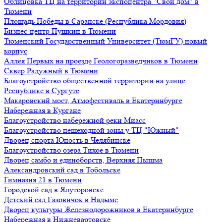
Облицовка ТЦ на территории экспоцентра "Свой дом" в
Тюмени
Площадь Победы в Саранске (Республика Мордовия)
Бизнес-центр Пушкин в Тюмени
Тюменский Государственный Университет (ТюмГУ) новый
корпус
Аллея Первых на проезде Геологоразведчиков в Тюмени
Сквер Радужный в Тюмени
Благоустройство общественной территории на улице
Республике в Сургуте
Макаровский мост, Атмофестиваль в Екатеринбурге
Набережная в Кургане
Благоустройство набережной реки Миасс
Благоустройство пешеходной зоны у ТЦ "Южный"
Дворец спорта Юность в Челябинске
Благоустройство озера Тихое в Тюмени
Дворец самбо и единоборств, Верхняя Пышма
Александровский сад в Тобольске
Гимназия 21 в Тюмени
Городской сад в Ялуторовске
Детский сад Газовичок в Надыме
Дворец культуры Железнодорожников в Екатеринбурге
Набережная в Нижневартовске