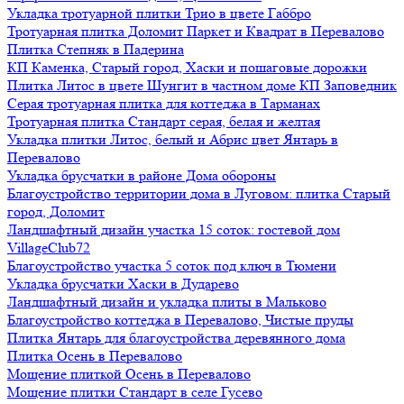
Укладка тротуарной плитки Трио в цвете Габбро
Тротуарная плитка Доломит Паркет и Квадрат в Перевалово
Плитка Степняк в Падерина
КП Каменка, Старый город, Хаски и пошаговые дорожки
Плитка Литос в цвете Шунгит в частном доме КП Заповедник
Серая тротуарная плитка для коттеджа в Тарманах
Тротуарная плитка Стандарт серая, белая и желтая
Укладка плитки Литос, белый и Абрис цвет Янтарь в
Перевалово
Укладка брусчатки в районе Дома обороны
Благоустройство территории дома в Луговом: плитка Старый
город, Доломит
Ландшафтный дизайн участка 15 соток: гостевой дом
VillageClub72
Благоустройство участка 5 соток под ключ в Тюмени
Укладка брусчатки Хаски в Дударево
Ландшафтный дизайн и укладка плиты в Мальково
Благоустройство коттеджа в Перевалово, Чистые пруды
Плитка Янтарь для благоустройства деревянного дома
Плитка Осень в Перевалово
Мощение плиткой Осень в Перевалово
Мощение плитки Стандарт в селе Гусево