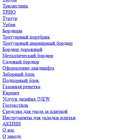
Трилистник
ТРИО
Туртур
Урбан
Бордюры
Тротуарный поребрик
Тротуарный шарнирный бордюр
Бордюр дорожный
Металлический бордюр
Садовый бордюр
Оформление ландшафта
Заборный блок
Подпорный блок
Газонная решетка
Кирпич
Услуги дизайна !NEW
Геотекстиль
Средства для ухода за плиткой
Инструменты для укладки плитки
АКЦИИ
О нас
О заводе