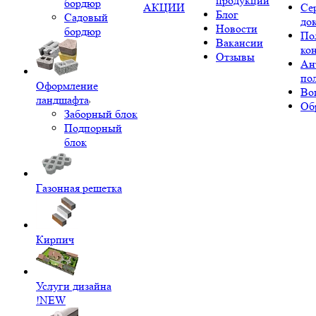
продукции
бордюр
АКЦИИ
Се
Блог
Садовый
до
Новости
бордюр
По
Вакансии
ко
Отзывы
Ан
по
Оформление
Во
ландшафта
Об
Заборный блок
Подпорный
блок
Газонная решетка
Кирпич
Услуги дизайна
!NEW