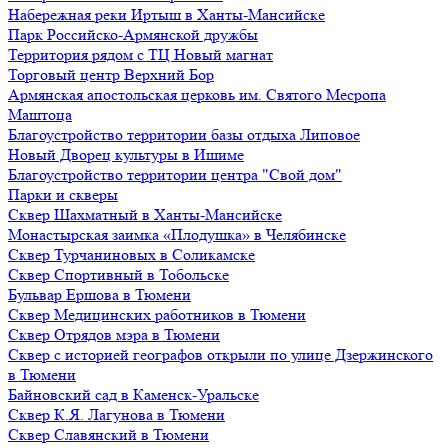
Набережная реки Иртыш в Ханты-Мансийске
Парк Российско-Армянской дружбы
Территория рядом с ТЦ Новый магнат
Торговый центр Верхний Бор
Армянская апостольская церковь им. Святого Месропа
Маштоца
Благоустройство территории базы отдыха Липовое
Нoвый Двoрeц культуры в Ишимe
Благоустройство территории центра "Свой дом"
Парки и скверы
Сквер Шахматный в Ханты-Мансийске
Монастырская заимка «Плодушка» в Челябинске
Сквер Турчаниновых в Соликамске
Сквер Спортивный в Тобольске
Бульвар Ершова в Тюмени
Сквер Медицинских работников в Тюмени
Сквер Отрядов мэра в Тюмени
Сквер с историей географов открыли по улице Дзержинского
в Тюмени
Байновский сад в Каменск-Уральске
Сквер К.Я. Лагунова в Тюмени
Сквер Славянский в Тюмени