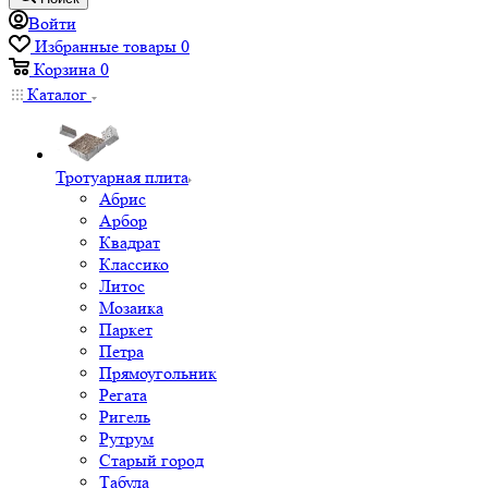
Войти
Избранные товары
0
Корзина
0
Каталог
Тротуарная плита
Абрис
Арбор
Квадрат
Классико
Литос
Мозаика
Паркет
Петра
Прямоугольник
Регата
Ригель
Рутрум
Старый город
Табула