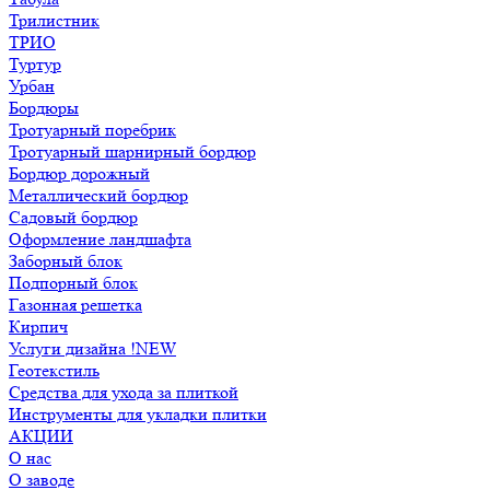
Трилистник
ТРИО
Туртур
Урбан
Бордюры
Тротуарный поребрик
Тротуарный шарнирный бордюр
Бордюр дорожный
Металлический бордюр
Садовый бордюр
Оформление ландшафта
Заборный блок
Подпорный блок
Газонная решетка
Кирпич
Услуги дизайна !NEW
Геотекстиль
Средства для ухода за плиткой
Инструменты для укладки плитки
АКЦИИ
О нас
О заводе