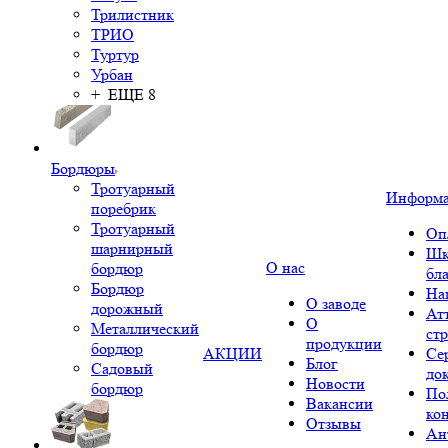
Трилистник
ТРИО
Туртур
Урбан
+ ЕЩЕ 8
Бордюры
Тротуарный
Информ
поребрик
Тротуарный
Оп
шарнирный
Шк
О нас
бордюр
бл
Бордюр
На
О заводе
дорожный
Ат
О
Металлический
ст
продукции
бордюр
АКЦИИ
Се
Блог
Садовый
до
Новости
бордюр
По
Вакансии
ко
Отзывы
Ан