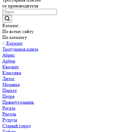
от производителя
Каталог
По всему сайту
По каталогу
Каталог
Тротуарная плита
Абрис
Арбор
Квадрат
Классико
Литос
Мозаика
Паркет
Петра
Прямоугольник
Регата
Ригель
Рутрум
Старый город
Табула