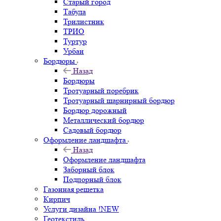
Старый город
Табула
Трилистник
ТРИО
Туртур
Урбан
Бордюры
Назад
Бордюры
Тротуарный поребрик
Тротуарный шарнирный бордюр
Бордюр дорожный
Металлический бордюр
Садовый бордюр
Оформление ландшафта
Назад
Оформление ландшафта
Заборный блок
Подпорный блок
Газонная решетка
Кирпич
Услуги дизайна !NEW
Геотекстиль