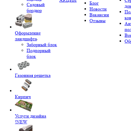
АКЦИИ
Се
Блог
Садовый
до
Новости
бордюр
По
Вакансии
ко
Отзывы
Ан
по
Оформление
Во
ландшафта
Об
Заборный блок
Подпорный
блок
Газонная решетка
Кирпич
Услуги дизайна
!NEW