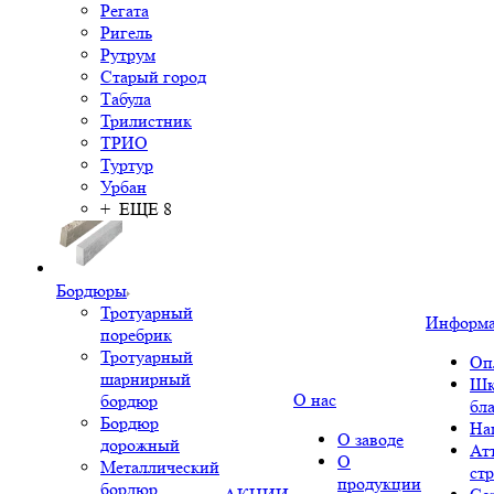
Регата
Ригель
Рутрум
Старый город
Табула
Трилистник
ТРИО
Туртур
Урбан
+ ЕЩЕ 8
Бордюры
Тротуарный
Информ
поребрик
Тротуарный
Оп
шарнирный
Шк
О нас
бордюр
бл
Бордюр
На
О заводе
дорожный
Ат
О
Металлический
ст
продукции
бордюр