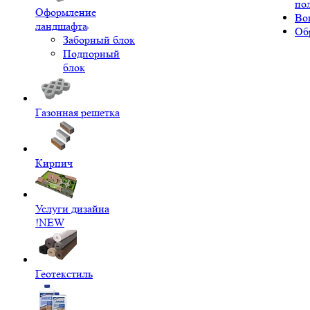
по
Оформление
Во
ландшафта
Об
Заборный блок
Подпорный
блок
Газонная решетка
Кирпич
Услуги дизайна
!NEW
Геотекстиль