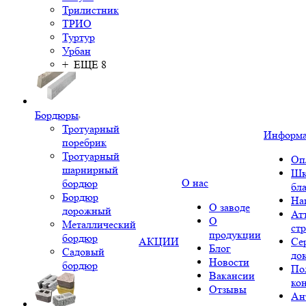
Трилистник
ТРИО
Туртур
Урбан
+ ЕЩЕ 8
Бордюры
Тротуарный
Информ
поребрик
Тротуарный
Оп
шарнирный
Шк
О нас
бордюр
бл
Бордюр
На
О заводе
дорожный
Ат
О
Металлический
ст
продукции
бордюр
АКЦИИ
Се
Блог
Садовый
до
Новости
бордюр
По
Вакансии
ко
Отзывы
Ан