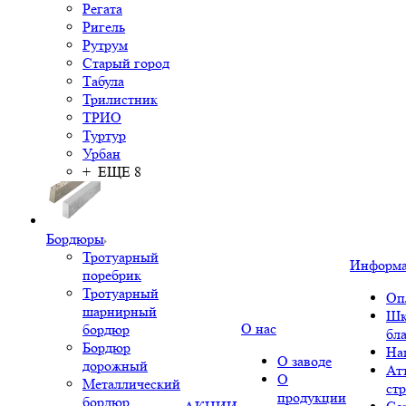
Регата
Ригель
Рутрум
Старый город
Табула
Трилистник
ТРИО
Туртур
Урбан
+ ЕЩЕ 8
Бордюры
Тротуарный
Информ
поребрик
Тротуарный
Оп
шарнирный
Шк
О нас
бордюр
бл
Бордюр
На
О заводе
дорожный
Ат
О
Металлический
ст
продукции
бордюр