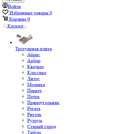
Войти
Избранные товары
0
Корзина
0
Каталог
Тротуарная плита
Абрис
Арбор
Квадрат
Классико
Литос
Мозаика
Паркет
Петра
Прямоугольник
Регата
Ригель
Рутрум
Старый город
Табула