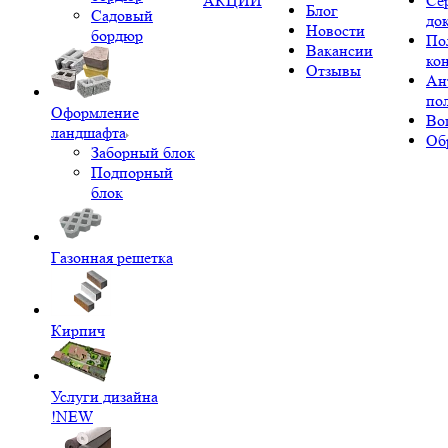
АКЦИИ
Се
Блог
Садовый
до
Новости
бордюр
По
Вакансии
ко
Отзывы
Ан
по
Оформление
Во
ландшафта
Об
Заборный блок
Подпорный
блок
Газонная решетка
Кирпич
Услуги дизайна
!NEW