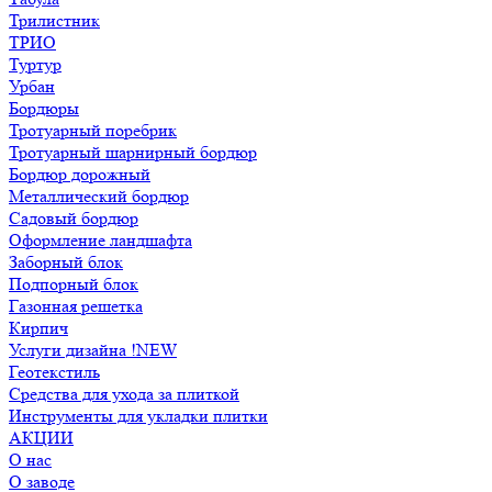
Трилистник
ТРИО
Туртур
Урбан
Бордюры
Тротуарный поребрик
Тротуарный шарнирный бордюр
Бордюр дорожный
Металлический бордюр
Садовый бордюр
Оформление ландшафта
Заборный блок
Подпорный блок
Газонная решетка
Кирпич
Услуги дизайна !NEW
Геотекстиль
Средства для ухода за плиткой
Инструменты для укладки плитки
АКЦИИ
О нас
О заводе