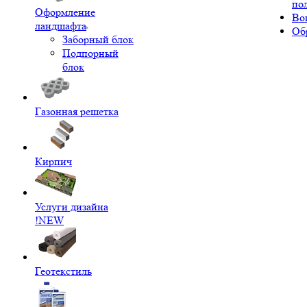
по
Оформление
Во
ландшафта
Об
Заборный блок
Подпорный
блок
Газонная решетка
Кирпич
Услуги дизайна
!NEW
Геотекстиль