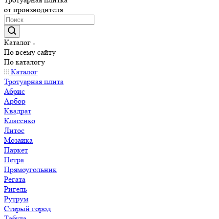
от производителя
Каталог
По всему сайту
По каталогу
Каталог
Тротуарная плита
Абрис
Арбор
Квадрат
Классико
Литос
Мозаика
Паркет
Петра
Прямоугольник
Регата
Ригель
Рутрум
Старый город
Табула