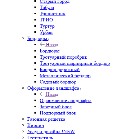
Старый город
Табула
Трилистник
ТРИО
Туртур
Урбан
Бордюры
Назад
Бордюры
Тротуарный поребрик
Тротуарный шарнирный бордюр
Бордюр дорожный
Металлический бордюр
Садовый бордюр
Оформление ландшафта
Назад
Оформление ландшафта
Заборный блок
Подпорный блок
Газонная решетка
Кирпич
Услуги дизайна !NEW
Геотекстиль