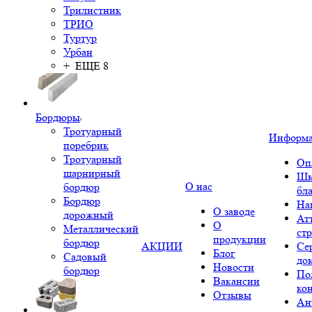
Трилистник
ТРИО
Туртур
Урбан
+ ЕЩЕ 8
Бордюры
Тротуарный
Информ
поребрик
Тротуарный
Оп
шарнирный
Шк
О нас
бордюр
бл
Бордюр
На
О заводе
дорожный
Ат
О
Металлический
ст
продукции
бордюр
АКЦИИ
Се
Блог
Садовый
до
Новости
бордюр
По
Вакансии
ко
Отзывы
Ан