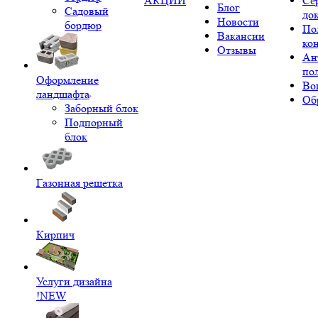
АКЦИИ
Се
Блог
Садовый
до
Новости
бордюр
По
Вакансии
ко
Отзывы
Ан
по
Оформление
Во
ландшафта
Об
Заборный блок
Подпорный
блок
Газонная решетка
Кирпич
Услуги дизайна
!NEW