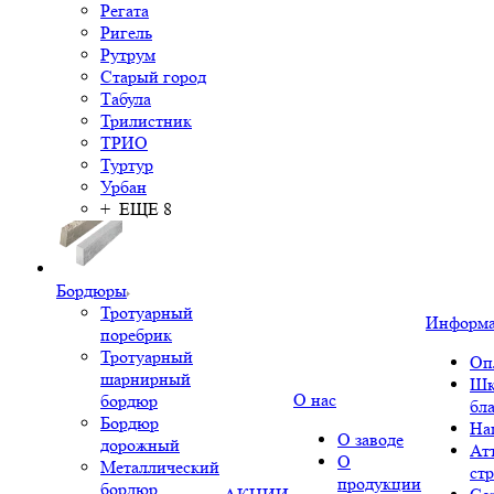
Регата
Ригель
Рутрум
Старый город
Табула
Трилистник
ТРИО
Туртур
Урбан
+ ЕЩЕ 8
Бордюры
Тротуарный
Информ
поребрик
Тротуарный
Оп
шарнирный
Шк
О нас
бордюр
бл
Бордюр
На
О заводе
дорожный
Ат
О
Металлический
ст
продукции
бордюр