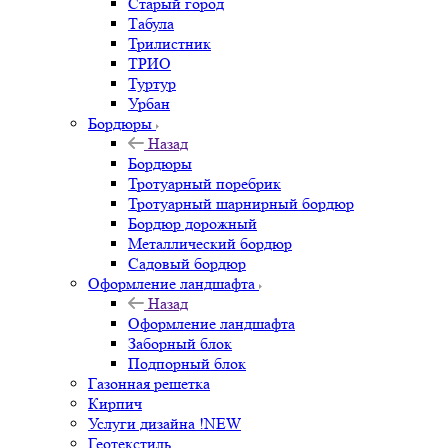
Старый город
Табула
Трилистник
ТРИО
Туртур
Урбан
Бордюры
Назад
Бордюры
Тротуарный поребрик
Тротуарный шарнирный бордюр
Бордюр дорожный
Металлический бордюр
Садовый бордюр
Оформление ландшафта
Назад
Оформление ландшафта
Заборный блок
Подпорный блок
Газонная решетка
Кирпич
Услуги дизайна !NEW
Геотекстиль