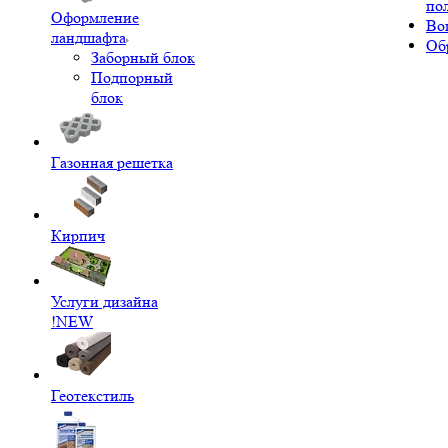
по
Оформление
Во
ландшафта
Об
Заборный блок
Подпорный
блок
Газонная решетка
Кирпич
Услуги дизайна
!NEW
Геотекстиль