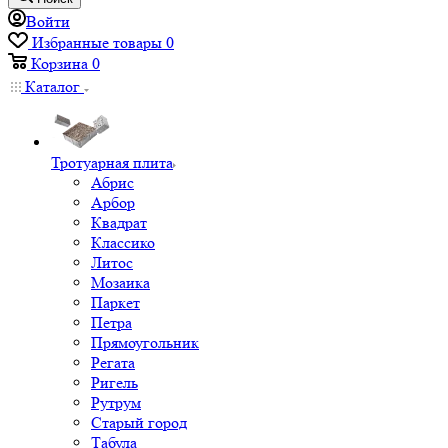
Войти
Избранные товары
0
Корзина
0
Каталог
Тротуарная плита
Абрис
Арбор
Квадрат
Классико
Литос
Мозаика
Паркет
Петра
Прямоугольник
Регата
Ригель
Рутрум
Старый город
Табула