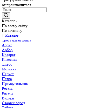
от производителя
Каталог
По всему сайту
По каталогу
Каталог
Тротуарная плита
Абрис
Арбор
Квадрат
Классико
Литос
Мозаика
Паркет
Петра
Прямоугольник
Регата
Ригель
Рутрум
Старый город
Табула