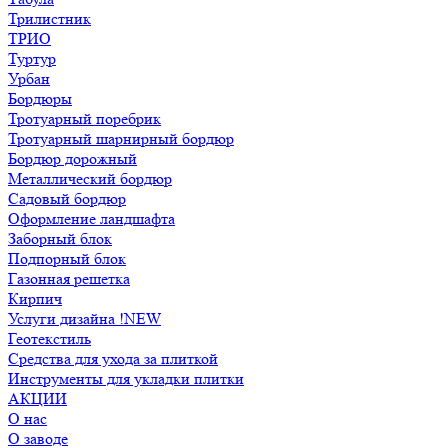
Трилистник
ТРИО
Туртур
Урбан
Бордюры
Тротуарный поребрик
Тротуарный шарнирный бордюр
Бордюр дорожный
Металлический бордюр
Садовый бордюр
Оформление ландшафта
Заборный блок
Подпорный блок
Газонная решетка
Кирпич
Услуги дизайна !NEW
Геотекстиль
Средства для ухода за плиткой
Инструменты для укладки плитки
АКЦИИ
О нас
О заводе