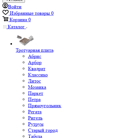
Войти
Избранные товары
0
Корзина
0
Каталог
Тротуарная плита
Абрис
Арбор
Квадрат
Классико
Литос
Мозаика
Паркет
Петра
Прямоугольник
Регата
Ригель
Рутрум
Старый город
Табула