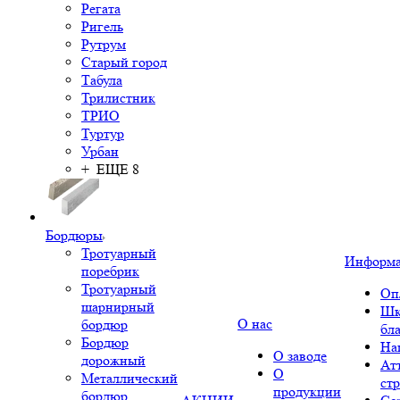
Регата
Ригель
Рутрум
Старый город
Табула
Трилистник
ТРИО
Туртур
Урбан
+ ЕЩЕ 8
Бордюры
Тротуарный
Информ
поребрик
Тротуарный
Оп
шарнирный
Шк
О нас
бордюр
бл
Бордюр
На
О заводе
дорожный
Ат
О
Металлический
ст
продукции
бордюр