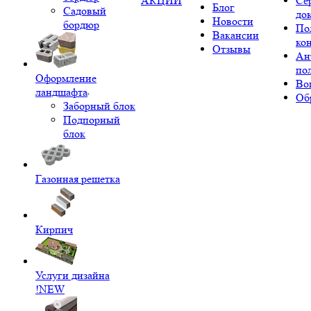
АКЦИИ
Се
Блог
Садовый
до
Новости
бордюр
По
Вакансии
ко
Отзывы
Ан
по
Оформление
Во
ландшафта
Об
Заборный блок
Подпорный
блок
Газонная решетка
Кирпич
Услуги дизайна
!NEW