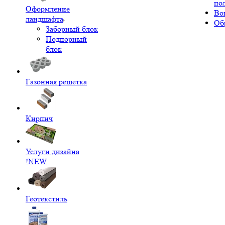
по
Оформление
Во
ландшафта
Об
Заборный блок
Подпорный
блок
Газонная решетка
Кирпич
Услуги дизайна
!NEW
Геотекстиль