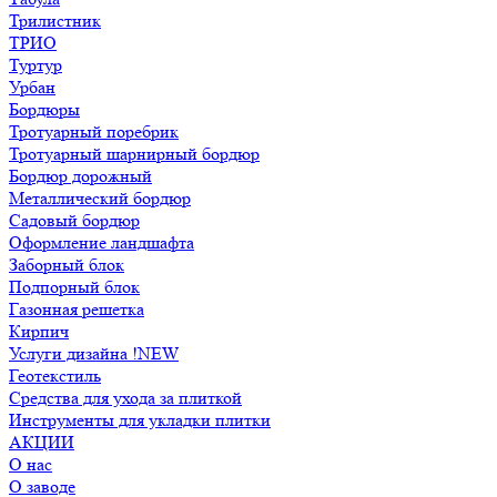
Трилистник
ТРИО
Туртур
Урбан
Бордюры
Тротуарный поребрик
Тротуарный шарнирный бордюр
Бордюр дорожный
Металлический бордюр
Садовый бордюр
Оформление ландшафта
Заборный блок
Подпорный блок
Газонная решетка
Кирпич
Услуги дизайна !NEW
Геотекстиль
Средства для ухода за плиткой
Инструменты для укладки плитки
АКЦИИ
О нас
О заводе