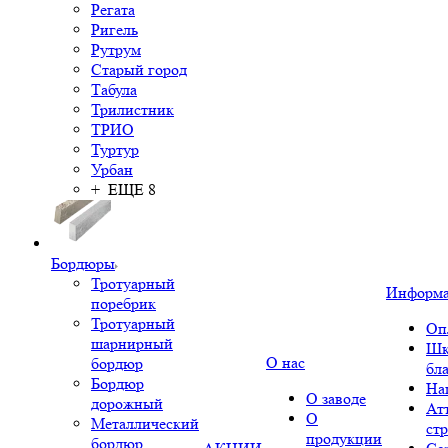
Регата
Ригель
Рутрум
Старый город
Табула
Трилистник
ТРИО
Туртур
Урбан
+ ЕЩЕ 8
Бордюры
Тротуарный
Информ
поребрик
Тротуарный
Оп
шарнирный
Шк
О нас
бордюр
бл
Бордюр
На
О заводе
дорожный
Ат
О
Металлический
ст
продукции
бордюр