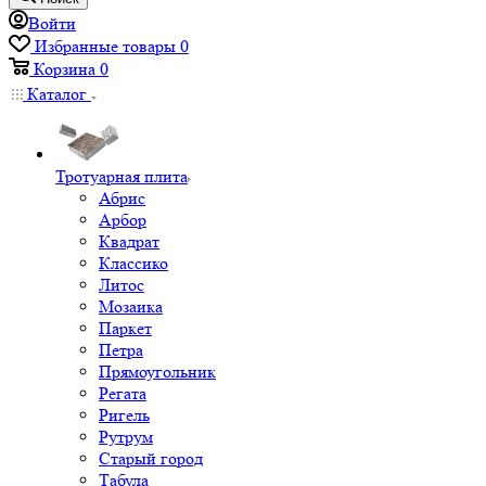
Войти
Избранные товары
0
Корзина
0
Каталог
Тротуарная плита
Абрис
Арбор
Квадрат
Классико
Литос
Мозаика
Паркет
Петра
Прямоугольник
Регата
Ригель
Рутрум
Старый город
Табула