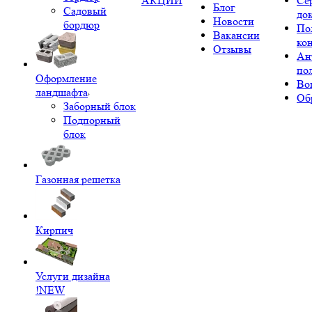
АКЦИИ
Се
Блог
Садовый
до
Новости
бордюр
По
Вакансии
ко
Отзывы
Ан
по
Оформление
Во
ландшафта
Об
Заборный блок
Подпорный
блок
Газонная решетка
Кирпич
Услуги дизайна
!NEW