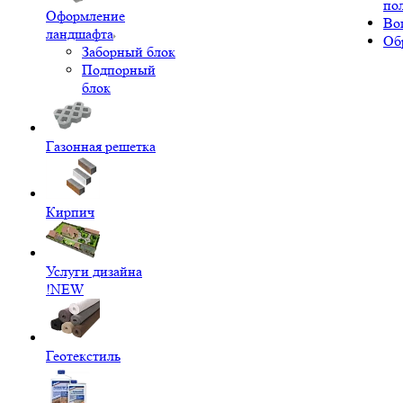
по
Оформление
Во
ландшафта
Об
Заборный блок
Подпорный
блок
Газонная решетка
Кирпич
Услуги дизайна
!NEW
Геотекстиль