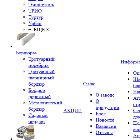
Трилистник
ТРИО
Туртур
Урбан
+ ЕЩЕ 8
Бордюры
Тротуарный
Информ
поребрик
Тротуарный
Оп
шарнирный
Шк
О нас
бордюр
бл
Бордюр
На
О заводе
дорожный
Ат
О
Металлический
ст
продукции
бордюр
АКЦИИ
Се
Блог
Садовый
до
Новости
бордюр
По
Вакансии
ко
Отзывы
Ан