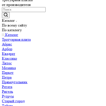
от производителя
Каталог
По всему сайту
По каталогу
Каталог
Тротуарная плита
Абрис
Арбор
Квадрат
Классико
Литос
Мозаика
Паркет
Петра
Прямоугольник
Регата
Ригель
Рутрум
Старый город
Табула