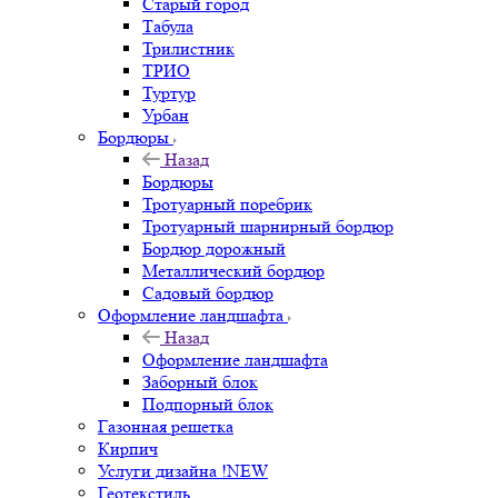
Старый город
Табула
Трилистник
ТРИО
Туртур
Урбан
Бордюры
Назад
Бордюры
Тротуарный поребрик
Тротуарный шарнирный бордюр
Бордюр дорожный
Металлический бордюр
Садовый бордюр
Оформление ландшафта
Назад
Оформление ландшафта
Заборный блок
Подпорный блок
Газонная решетка
Кирпич
Услуги дизайна !NEW
Геотекстиль