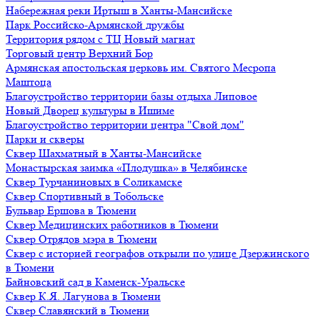
Набережная реки Иртыш в Ханты-Мансийске
Парк Российско-Армянской дружбы
Территория рядом с ТЦ Новый магнат
Торговый центр Верхний Бор
Армянская апостольская церковь им. Святого Месропа
Маштоца
Благоустройство территории базы отдыха Липовое
Нoвый Двoрeц культуры в Ишимe
Благоустройство территории центра "Свой дом"
Парки и скверы
Сквер Шахматный в Ханты-Мансийске
Монастырская заимка «Плодушка» в Челябинске
Сквер Турчаниновых в Соликамске
Сквер Спортивный в Тобольске
Бульвар Ершова в Тюмени
Сквер Медицинских работников в Тюмени
Сквер Отрядов мэра в Тюмени
Сквер с историей географов открыли по улице Дзержинского
в Тюмени
Байновский сад в Каменск-Уральске
Сквер К.Я. Лагунова в Тюмени
Сквер Славянский в Тюмени