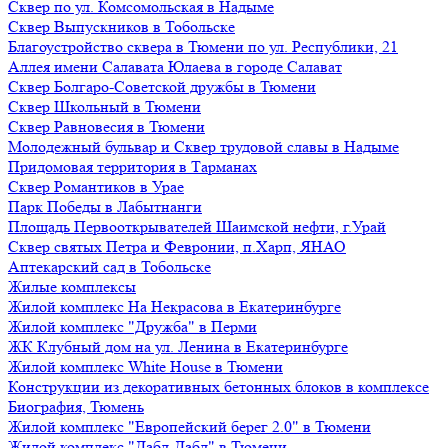
Сквер по ул. Комсомольская в Надыме
Сквер Выпускников в Тобольске
Благоустройство сквера в Тюмени по ул. Республики, 21
Аллея имени Салавата Юлаева в городе Салават
Сквер Болгаро-Советской дружбы в Тюмени
Сквер Школьный в Тюмени
Сквер Равновесия в Тюмени
Молодежный бульвар и Сквер трудовой славы в Надыме
Придомовая территория в Тарманах
Сквер Романтиков в Урае
Парк Победы в Лабытнанги
Площадь Первооткрывателей Шаимской нефти, г.Урай
Сквер святых Петра и Февронии, п.Харп, ЯНАО
Аптекарский сад в Тобольске
Жилые комплексы
Жилой комплекс На Некрасова в Екатеринбурге
Жилой комплекс "Дружба" в Перми
ЖК Клубный дом на ул. Ленина в Екатеринбурге
Жилой комплекс White House в Тюмени
Конструкции из декоративных бетонных блоков в комплексе
Биография, Тюмень
Жилой комплекс "Европейский берег 2.0" в Тюмени
Жилой комплекс "Дабл-Дабл" в Тюмени