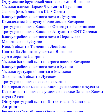
Оформление брусчаткой частного дома в Винзилях
Укладка плитки Паркет Доломит в Паренкина
Ландшафтный дизайн в КП 3 Сосны
Благоустройство частного дома в Дударева
Комплексное благоустройство дома в Комарово
Тротуарная плитка Классико Стандарт в Решетниково
Тротуарная плитка Классико Антрацит в СНТ Сосенка
Благоустройство частного дома в Перевалово
Мощение в п. Зубарево
Новый объект в Тюмени на Лесобазе
Плитка Ла-Линия на участке в Винзилях
Дом в деревне Падерина
Укладка бетонной плитки серого цвета в Комарово
Благоустройство частного дома в Букино
Укладка тротуарной плитки в Мальково
Законченный объект в Луговом
Тротуарная плитка нового поколения
Из огорода тоже можно сделать произведение искусства
Как выглядит плитка на участке в поселке Зеленые Холмы
спустя 2 года
Обзор тротуарной плитки Литос, гладкий Листопад,
Антрацит
Брусчатка Старый город Осень в частном доме