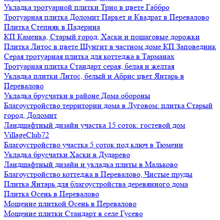
Укладка тротуарной плитки Трио в цвете Габбро
Тротуарная плитка Доломит Паркет и Квадрат в Перевалово
Плитка Степняк в Падерина
КП Каменка, Старый город, Хаски и пошаговые дорожки
Плитка Литос в цвете Шунгит в частном доме КП Заповедник
Серая тротуарная плитка для коттеджа в Тарманах
Тротуарная плитка Стандарт серая, белая и желтая
Укладка плитки Литос, белый и Абрис цвет Янтарь в
Перевалово
Укладка брусчатки в районе Дома обороны
Благоустройство территории дома в Луговом: плитка Старый
город, Доломит
Ландшафтный дизайн участка 15 соток: гостевой дом
VillageClub72
Благоустройство участка 5 соток под ключ в Тюмени
Укладка брусчатки Хаски в Дударево
Ландшафтный дизайн и укладка плиты в Мальково
Благоустройство коттеджа в Перевалово, Чистые пруды
Плитка Янтарь для благоустройства деревянного дома
Плитка Осень в Перевалово
Мощение плиткой Осень в Перевалово
Мощение плитки Стандарт в селе Гусево