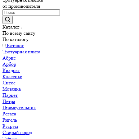
от производителя
Каталог
По всему сайту
По каталогу
Каталог
Тротуарная плита
Абрис
Арбор
Квадрат
Классико
Литос
Мозаика
Паркет
Петра
Прямоугольник
Регата
Ригель
Рутрум
Старый город
Табула