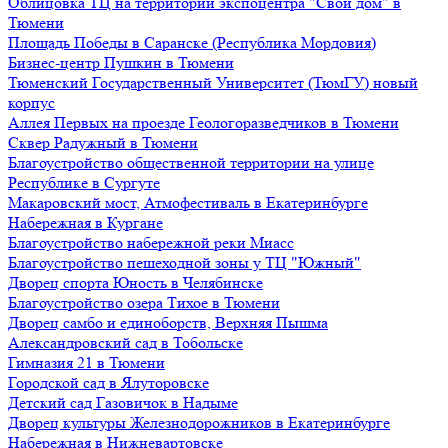
Облицовка ТЦ на территории экспоцентра "Свой дом" в
Тюмени
Площадь Победы в Саранске (Республика Мордовия)
Бизнес-центр Пушкин в Тюмени
Тюменский Государственный Университет (ТюмГУ) новый
корпус
Аллея Первых на проезде Геологоразведчиков в Тюмени
Сквер Радужный в Тюмени
Благоустройство общественной территории на улице
Республике в Сургуте
Макаровский мост, Атмофестиваль в Екатеринбурге
Набережная в Кургане
Благоустройство набережной реки Миасс
Благоустройство пешеходной зоны у ТЦ "Южный"
Дворец спорта Юность в Челябинске
Благоустройство озера Тихое в Тюмени
Дворец самбо и единоборств, Верхняя Пышма
Александровский сад в Тобольске
Гимназия 21 в Тюмени
Городской сад в Ялуторовске
Детский сад Газовичок в Надыме
Дворец культуры Железнодорожников в Екатеринбурге
Набережная в Нижневартовске