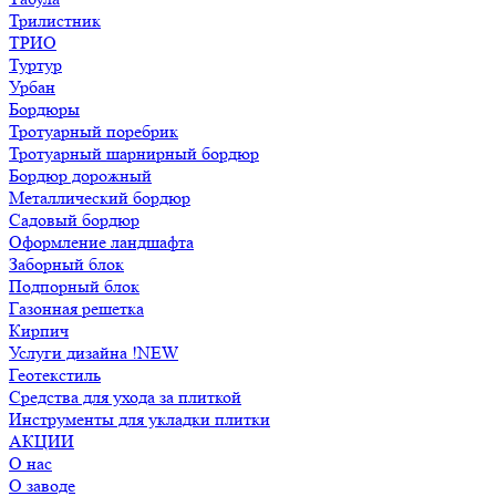
Трилистник
ТРИО
Туртур
Урбан
Бордюры
Тротуарный поребрик
Тротуарный шарнирный бордюр
Бордюр дорожный
Металлический бордюр
Садовый бордюр
Оформление ландшафта
Заборный блок
Подпорный блок
Газонная решетка
Кирпич
Услуги дизайна !NEW
Геотекстиль
Средства для ухода за плиткой
Инструменты для укладки плитки
АКЦИИ
О нас
О заводе