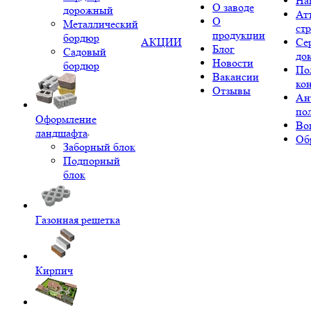
На
О заводе
дорожный
Ат
О
Металлический
ст
продукции
бордюр
АКЦИИ
Се
Блог
Садовый
до
Новости
бордюр
По
Вакансии
ко
Отзывы
Ан
по
Оформление
Во
ландшафта
Об
Заборный блок
Подпорный
блок
Газонная решетка
Кирпич