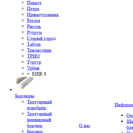
Паркет
Петра
Прямоугольник
Регата
Ригель
Рутрум
Старый город
Табула
Трилистник
ТРИО
Туртур
Урбан
+ ЕЩЕ 8
Бордюры
Тротуарный
Информ
поребрик
Тротуарный
Оп
шарнирный
Шк
бордюр
О нас
бл
Бордюр