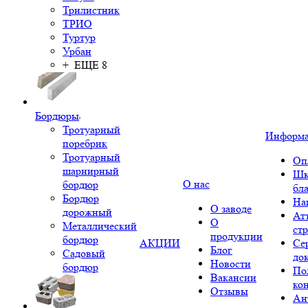
Трилистник
ТРИО
Туртур
Урбан
+ ЕЩЕ 8
Бордюры
Тротуарный
Информ
поребрик
Тротуарный
Оп
шарнирный
Шк
О нас
бордюр
бл
Бордюр
На
О заводе
дорожный
Ат
О
Металлический
ст
продукции
бордюр
АКЦИИ
Се
Блог
Садовый
до
Новости
бордюр
По
Вакансии
ко
Отзывы
Ан