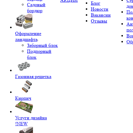
АКЦИИ
Се
Блог
Садовый
до
Новости
бордюр
По
Вакансии
ко
Отзывы
Ан
по
Оформление
Во
ландшафта
Об
Заборный блок
Подпорный
блок
Газонная решетка
Кирпич
Услуги дизайна
!NEW