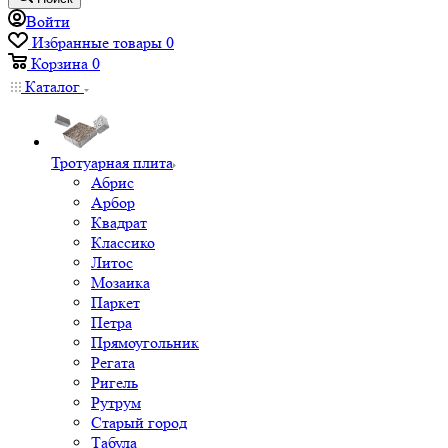
Войти
Избранные товары
0
Корзина
0
Каталог
Тротуарная плита
Абрис
Арбор
Квадрат
Классико
Литос
Мозаика
Паркет
Петра
Прямоугольник
Регата
Ригель
Рутрум
Старый город
Табула