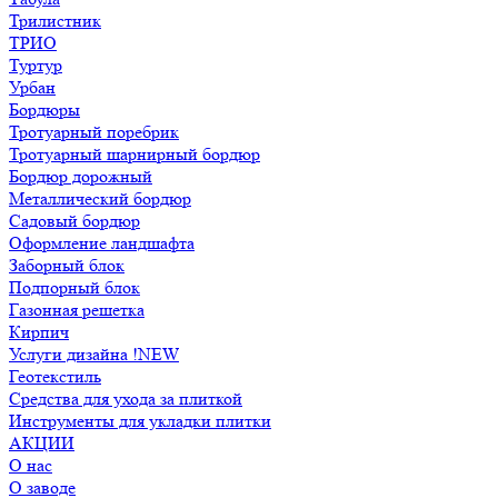
Трилистник
ТРИО
Туртур
Урбан
Бордюры
Тротуарный поребрик
Тротуарный шарнирный бордюр
Бордюр дорожный
Металлический бордюр
Садовый бордюр
Оформление ландшафта
Заборный блок
Подпорный блок
Газонная решетка
Кирпич
Услуги дизайна !NEW
Геотекстиль
Средства для ухода за плиткой
Инструменты для укладки плитки
АКЦИИ
О нас
О заводе