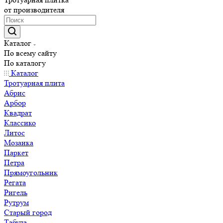
от производителя
Каталог
По всему сайту
По каталогу
Каталог
Тротуарная плита
Абрис
Арбор
Квадрат
Классико
Литос
Мозаика
Паркет
Петра
Прямоугольник
Регата
Ригель
Рутрум
Старый город
Табула