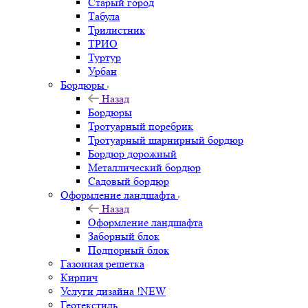
Старый город
Табула
Трилистник
ТРИО
Туртур
Урбан
Бордюры
Назад
Бордюры
Тротуарный поребрик
Тротуарный шарнирный бордюр
Бордюр дорожный
Металлический бордюр
Садовый бордюр
Оформление ландшафта
Назад
Оформление ландшафта
Заборный блок
Подпорный блок
Газонная решетка
Кирпич
Услуги дизайна !NEW
Геотекстиль