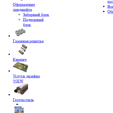
по
Оформление
Во
ландшафта
Об
Заборный блок
Подпорный
блок
Газонная решетка
Кирпич
Услуги дизайна
!NEW
Геотекстиль