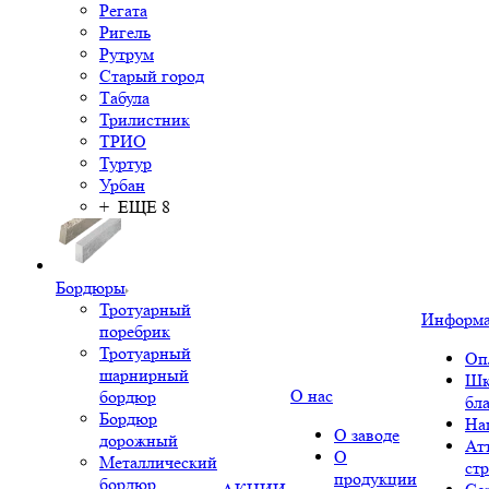
Регата
Ригель
Рутрум
Старый город
Табула
Трилистник
ТРИО
Туртур
Урбан
+ ЕЩЕ 8
Бордюры
Тротуарный
Информ
поребрик
Тротуарный
Оп
шарнирный
Шк
О нас
бордюр
бл
Бордюр
На
О заводе
дорожный
Ат
О
Металлический
ст
продукции
бордюр