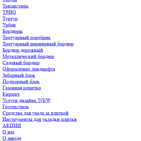
Трилистник
ТРИО
Туртур
Урбан
Бордюры
Тротуарный поребрик
Тротуарный шарнирный бордюр
Бордюр дорожный
Металлический бордюр
Садовый бордюр
Оформление ландшафта
Заборный блок
Подпорный блок
Газонная решетка
Кирпич
Услуги дизайна !NEW
Геотекстиль
Средства для ухода за плиткой
Инструменты для укладки плитки
АКЦИИ
О нас
О заводе