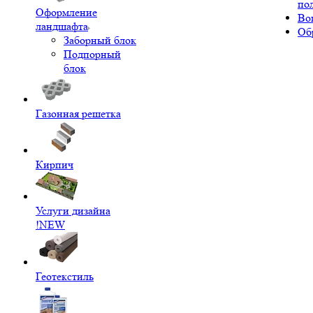
по
Оформление
Во
ландшафта
Об
Заборный блок
Подпорный
блок
Газонная решетка
Кирпич
Услуги дизайна
!NEW
Геотекстиль