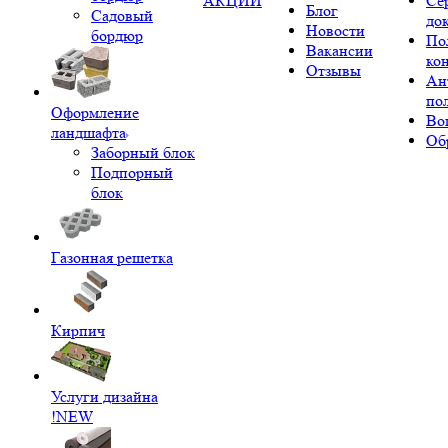
АКЦИИ
Се
Блог
Садовый
до
Новости
бордюр
По
Вакансии
ко
Отзывы
Ан
по
Оформление
Во
ландшафта
Об
Заборный блок
Подпорный
блок
Газонная решетка
Кирпич
Услуги дизайна
!NEW