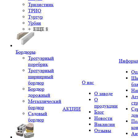
Трилистник
ТРИО
Туртур
Урбан
+ ЕЩЕ 8
Бордюры
Тротуарный
Информ
поребрик
Тротуарный
Оп
шарнирный
Шк
О нас
бордюр
бл
Бордюр
На
О заводе
дорожный
Ат
О
Металлический
ст
продукции
бордюр
АКЦИИ
Се
Блог
Садовый
до
Новости
бордюр
По
Вакансии
ко
Отзывы
Ан