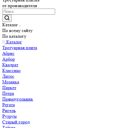
от производителя
Каталог
По всему сайту
По каталогу
Каталог
Тротуарная плита
Абрис
Арбор
Квадрат
Классико
Литос
Мозаика
Паркет
Петра
Прямоугольник
Регата
Ригель
Рутрум
Старый город
Табула