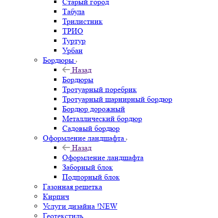
Старый город
Табула
Трилистник
ТРИО
Туртур
Урбан
Бордюры
Назад
Бордюры
Тротуарный поребрик
Тротуарный шарнирный бордюр
Бордюр дорожный
Металлический бордюр
Садовый бордюр
Оформление ландшафта
Назад
Оформление ландшафта
Заборный блок
Подпорный блок
Газонная решетка
Кирпич
Услуги дизайна !NEW
Геотекстиль