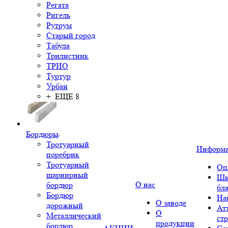
Регата
Ригель
Рутрум
Старый город
Табула
Трилистник
ТРИО
Туртур
Урбан
+ ЕЩЕ 8
Бордюры
Тротуарный
Информ
поребрик
Тротуарный
Оп
шарнирный
Шк
О нас
бордюр
бл
Бордюр
На
О заводе
дорожный
Ат
О
Металлический
ст
продукции
бордюр