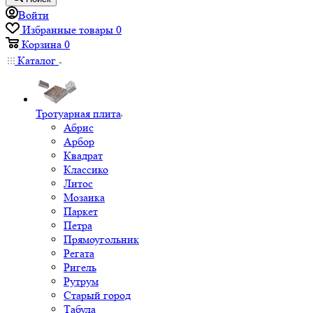
Войти
Избранные товары
0
Корзина
0
Каталог
Тротуарная плита
Абрис
Арбор
Квадрат
Классико
Литос
Мозаика
Паркет
Петра
Прямоугольник
Регата
Ригель
Рутрум
Старый город
Табула