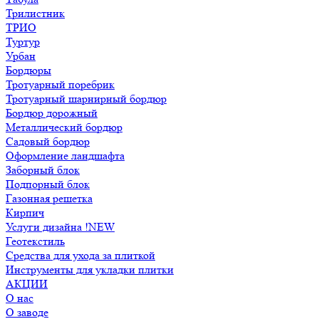
Трилистник
ТРИО
Туртур
Урбан
Бордюры
Тротуарный поребрик
Тротуарный шарнирный бордюр
Бордюр дорожный
Металлический бордюр
Садовый бордюр
Оформление ландшафта
Заборный блок
Подпорный блок
Газонная решетка
Кирпич
Услуги дизайна !NEW
Геотекстиль
Средства для ухода за плиткой
Инструменты для укладки плитки
АКЦИИ
О нас
О заводе