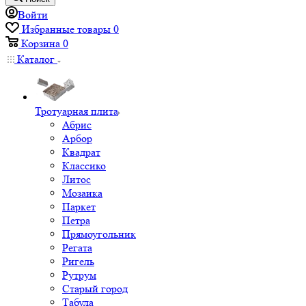
Войти
Избранные товары
0
Корзина
0
Каталог
Тротуарная плита
Абрис
Арбор
Квадрат
Классико
Литос
Мозаика
Паркет
Петра
Прямоугольник
Регата
Ригель
Рутрум
Старый город
Табула