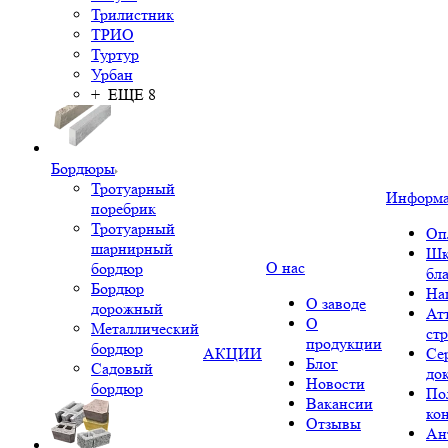
Трилистник
ТРИО
Туртур
Урбан
+ ЕЩЕ 8
Бордюры
Тротуарный
Информ
поребрик
Тротуарный
Оп
шарнирный
Шк
О нас
бордюр
бл
Бордюр
На
О заводе
дорожный
Ат
О
Металлический
ст
продукции
бордюр
АКЦИИ
Се
Блог
Садовый
до
Новости
бордюр
По
Вакансии
ко
Отзывы
Ан