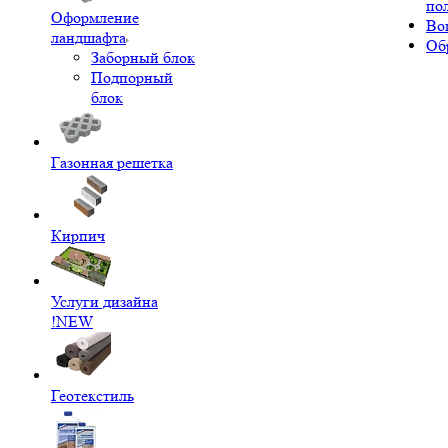
по
Оформление
Во
ландшафта
Об
Заборный блок
Подпорный
блок
Газонная решетка
Кирпич
Услуги дизайна
!NEW
Геотекстиль