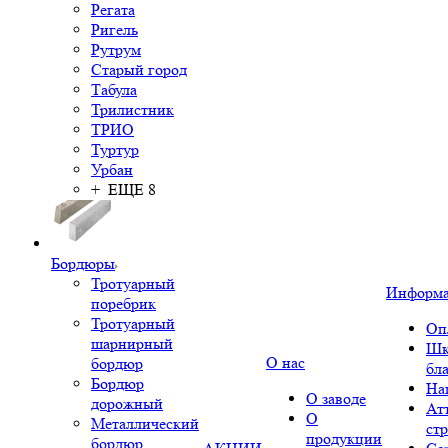
Регата
Ригель
Рутрум
Старый город
Табула
Трилистник
ТРИО
Туртур
Урбан
+ ЕЩЕ 8
Бордюры
Тротуарный
Информ
поребрик
Тротуарный
Оп
шарнирный
Шк
О нас
бордюр
бл
Бордюр
На
О заводе
дорожный
Ат
О
Металлический
ст
продукции
бордюр