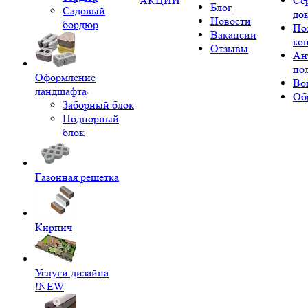
АКЦИИ
Се
Блог
Садовый
до
Новости
бордюр
По
Вакансии
ко
Отзывы
Ан
по
Оформление
Во
ландшафта
Об
Заборный блок
Подпорный
блок
Газонная решетка
Кирпич
Услуги дизайна
!NEW