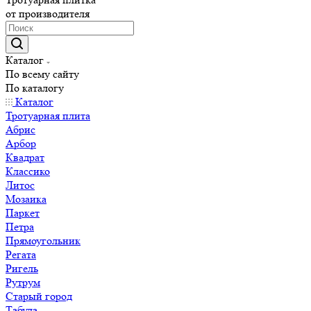
от производителя
Каталог
По всему сайту
По каталогу
Каталог
Тротуарная плита
Абрис
Арбор
Квадрат
Классико
Литос
Мозаика
Паркет
Петра
Прямоугольник
Регата
Ригель
Рутрум
Старый город
Табула