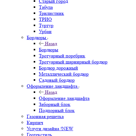
Старый город
Табула
Трилистник
ТРИО
Туртур
Урбан
Бордюры
Назад
Бордюры
Тротуарный поребрик
Тротуарный шарнирный бордюр
Бордюр дорожный
Металлический бордюр
Садовый бордюр
Оформление ландшафта
Назад
Оформление ландшафта
Заборный блок
Подпорный блок
Газонная решетка
Кирпич
Услуги дизайна !NEW
Геотекстиль