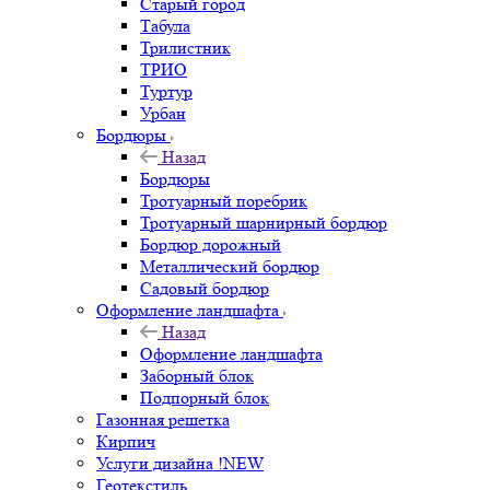
Старый город
Табула
Трилистник
ТРИО
Туртур
Урбан
Бордюры
Назад
Бордюры
Тротуарный поребрик
Тротуарный шарнирный бордюр
Бордюр дорожный
Металлический бордюр
Садовый бордюр
Оформление ландшафта
Назад
Оформление ландшафта
Заборный блок
Подпорный блок
Газонная решетка
Кирпич
Услуги дизайна !NEW
Геотекстиль