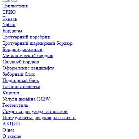
Трилистник
ТРИО
Туртур
Урбан
Бордюры
Тротуарный поребрик
Тротуарный шарнирный бордюр
Бордюр дорожный
Металлический бордюр
Садовый бордюр
Оформление ландшафта
Заборный блок
Подпорный блок
Газонная решетка
Кирпич
Услуги дизайна !NEW
Геотекстиль
Средства для ухода за плиткой
Инструменты для укладки плитки
АКЦИИ
О нас
О заводе