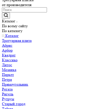
от производителя
Каталог
По всему сайту
По каталогу
Каталог
Тротуарная плита
Абрис
Арбор
Квадрат
Классико
Литос
Мозаика
Паркет
Петра
Прямоугольник
Регата
Ригель
Рутрум
Старый город
Табула