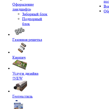
по
Оформление
Во
ландшафта
Об
Заборный блок
Подпорный
блок
Газонная решетка
Кирпич
Услуги дизайна
!NEW
Геотекстиль