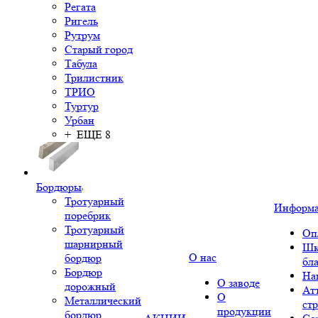
Регата
Ригель
Рутрум
Старый город
Табула
Трилистник
ТРИО
Туртур
Урбан
+ ЕЩЕ 8
Бордюры
Тротуарный
Информ
поребрик
Тротуарный
Оп
шарнирный
Шк
О нас
бордюр
бл
Бордюр
На
О заводе
дорожный
Ат
О
Металлический
ст
продукции
бордюр