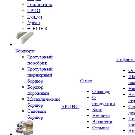
Трилистник
ТРИО
Туртур
Урбан
+ ЕЩЕ 8
Бордюры
Тротуарный
Информ
поребрик
Тротуарный
Оп
шарнирный
Шк
О нас
бордюр
бл
Бордюр
На
О заводе
дорожный
Ат
О
Металлический
ст
продукции
бордюр
АКЦИИ
Се
Блог
Садовый
до
Новости
бордюр
По
Вакансии
ко
Отзывы
Ан