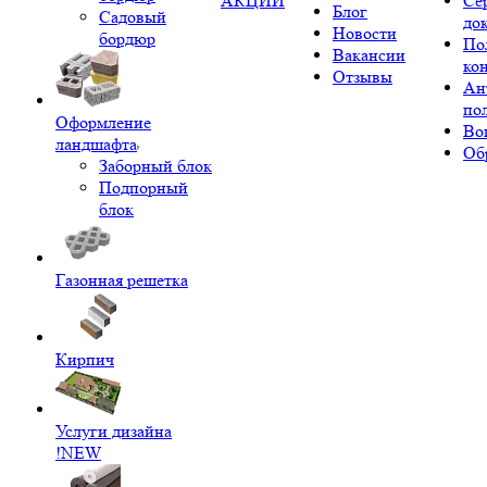
АКЦИИ
Се
Блог
Садовый
до
Новости
бордюр
По
Вакансии
ко
Отзывы
Ан
по
Оформление
Во
ландшафта
Об
Заборный блок
Подпорный
блок
Газонная решетка
Кирпич
Услуги дизайна
!NEW