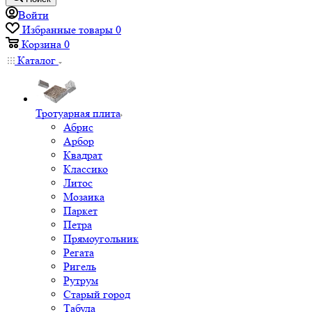
Войти
Избранные товары
0
Корзина
0
Каталог
Тротуарная плита
Абрис
Арбор
Квадрат
Классико
Литос
Мозаика
Паркет
Петра
Прямоугольник
Регата
Ригель
Рутрум
Старый город
Табула