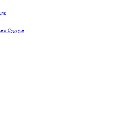
пус
е в Сургуте