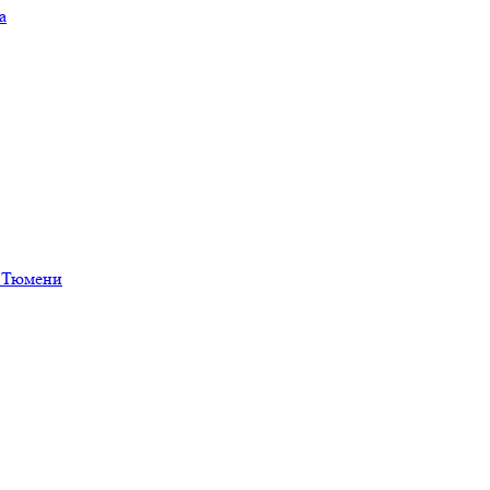
а
в Тюмени