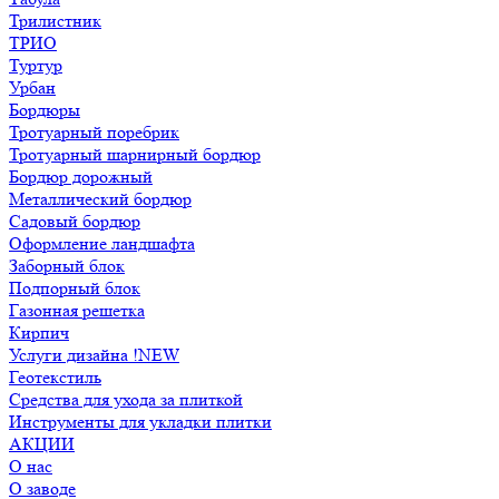
Трилистник
ТРИО
Туртур
Урбан
Бордюры
Тротуарный поребрик
Тротуарный шарнирный бордюр
Бордюр дорожный
Металлический бордюр
Садовый бордюр
Оформление ландшафта
Заборный блок
Подпорный блок
Газонная решетка
Кирпич
Услуги дизайна !NEW
Геотекстиль
Средства для ухода за плиткой
Инструменты для укладки плитки
АКЦИИ
О нас
О заводе