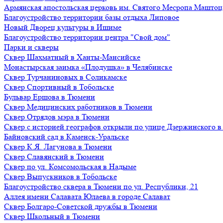
Армянская апостольская церковь им. Святого Месропа Маштоц
Благоустройство территории базы отдыха Липовое
Нoвый Двoрeц культуры в Ишимe
Благоустройство территории центра "Свой дом"
Парки и скверы
Сквер Шахматный в Ханты-Мансийске
Монастырская заимка «Плодушка» в Челябинске
Сквер Турчаниновых в Соликамске
Сквер Спортивный в Тобольске
Бульвар Ершова в Тюмени
Сквер Медицинских работников в Тюмени
Сквер Отрядов мэра в Тюмени
Сквер с историей географов открыли по улице Дзержинского 
Байновский сад в Каменск-Уральске
Сквер К.Я. Лагунова в Тюмени
Сквер Славянский в Тюмени
Сквер по ул. Комсомольская в Надыме
Сквер Выпускников в Тобольске
Благоустройство сквера в Тюмени по ул. Республики, 21
Аллея имени Салавата Юлаева в городе Салават
Сквер Болгаро-Советской дружбы в Тюмени
Сквер Школьный в Тюмени