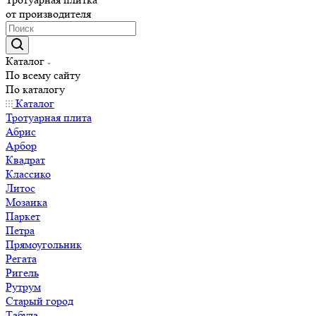
от производителя
Каталог
По всему сайту
По каталогу
Каталог
Тротуарная плита
Абрис
Арбор
Квадрат
Классико
Литос
Мозаика
Паркет
Петра
Прямоугольник
Регата
Ригель
Рутрум
Старый город
Табула