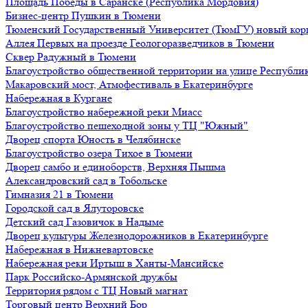
Площадь Победы в Саранске (Республика Мордовия)
Бизнес-центр Пушкин в Тюмени
Тюменский Государственный Университет (ТюмГУ) новый кор
Аллея Первых на проезде Геологоразведчиков в Тюмени
Сквер Радужный в Тюмени
Благоустройство общественной территории на улице Республик
Макаровский мост, Атмофестиваль в Екатеринбурге
Набережная в Кургане
Благоустройство набережной реки Миасс
Благоустройство пешеходной зоны у ТЦ "Южный"
Дворец спорта Юность в Челябинске
Благоустройство озера Тихое в Тюмени
Дворец самбо и единоборств, Верхняя Пышма
Александровский сад в Тобольске
Гимназия 21 в Тюмени
Городской сад в Ялуторовске
Детский сад Газовичок в Надыме
Дворец культуры Железнодорожников в Екатеринбурге
Набережная в Нижневартовске
Набережная реки Иртыш в Ханты-Мансийске
Парк Российско-Армянской дружбы
Территория рядом с ТЦ Новый магнат
Торговый центр Верхний Бор