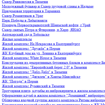
Сквер Равновесия в Тюмени
Молодежный бульвар и Сквер трудовой славы в Надыме
Придомовая территория в Тарманах
Сквер Романтиков в Урае
Парк Победы в Лабытнанги
Площадь Первооткрывателей Шаимской нефти, г.Урай
Сквер святых Петра и Февронии, п.Харп, ЯНАО
Аптекарский сад в Тобольске
Жилые комплексы
Жилой комплекс На Некрасова в Екатеринбурге
Жилой комплекс "Дружба" в Перми
ЖК Клубный дом на ул. Ленина в Екатеринбурге
Жилой комплекс White House в Тюмени
Конструкции из декоративных бетонных блоков в комплексе Б
Жилой комплекс "Европейский берег 2.0" в Тюмени
Жилой комплекс "Дабл-Дабл" в Тюмени
Жилой комплекс "Дягилев" в Ханты-Мансийске
ЖК "Погода" в Перми
Жилой комплекс Румянский в Тюмени
Тротуарная плита, клумбы из виброкирпича в жилом комплекс
Оформление клумб в жилом комплексе "Домашний" вибропре
Облицовка входной группы жилого комплекса Ритмы вибропр
Конструкция высокой клумбы из декоративного блока в ЖК М