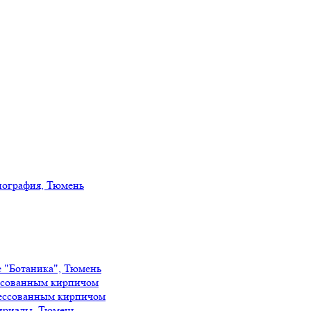
иография, Тюмень
е "Ботаника", Тюмень
ссованным кирпичом
ессованным кирпичом
ириады, Тюмень